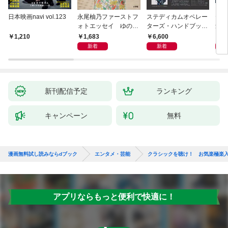
日本映画navi vol.123
永尾柚乃ファーストフ
ステディカムオペレー
テレ
ォトエッセイ ゆのも
ターズ・ハンドブック
集 
のがたり
日本語版 電子版 第２
ーズ
1,683
6,600
1
1,210
版
ウル
新着
新着
【電
新刊配信予定
ランキング
キャンペーン
無料
漫画無料試し読みならdブック
エンタメ・芸能
クラシックを聴け！ お気楽極楽
アプリならもっと便利で快適に！