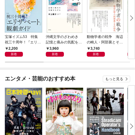
宝塚イズム53 特集
沖縄文学のざわめき
動物学者の戦争 海辺
事例
祝三十周年！『エリザ
記憶と痛みの気配をな
の畸人・阿部襄とその
ス論
ベート』観劇ガイド
ぞる
時代
2,200
3,960
3,740
2,
新着
新着
新着
エンタメ・芸能のおすすめ本
もっと見る