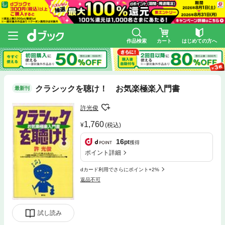
作品検索
カート
はじめての方へ
クラシックを聴け！ お気楽極楽入門書
最新刊
許光俊
1,760
(税込)
16
pt
獲得
ポイント詳細
dカード利用でさらにポイント+2%
返品不可
試し読み