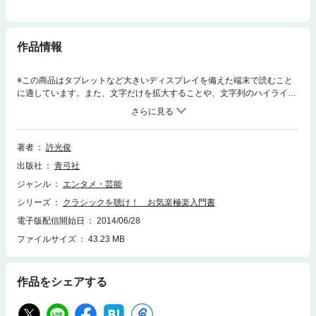
作品情報
※この商品はタブレットなど大きいディスプレイを備えた端末で読むこと
に適しています。また、文字だけを拡大することや、文字列のハイライ
ト、検索、辞書の参照、引用などの機能が使用できません。クラシックに
親しもうと思ったら、推理小説を読んで、自分でサラダを作りなさい-?!わ
ずか5曲を取り上げてクラシックのキモを伝授する目からウロコの入門
書。
著者
許光俊
出版社
青弓社
ジャンル
エンタメ・芸能
シリーズ
クラシックを聴け！ お気楽極楽入門書
電子版配信開始日
2014/06/28
ファイルサイズ
43.23 MB
作品をシェアする