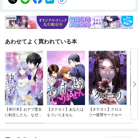
あわせてよく買われている本
【単行本】おデブ悪女
【タテヨミ】あなたは
【タテヨミ】クロユ
バッ
に転生したら、なぜか
もういりません
リ〜復讐サークル〜
ロイ
ラスボス王子様に執着
今世
されています
りが
てく
OMI