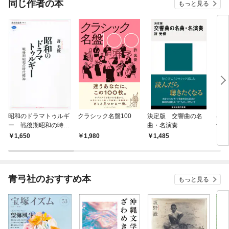
同じ作者の本
もっと見る
昭和のドラマトゥルギ
クラシック名盤100
決定版 交響曲の名
はじ
ー 戦後期昭和の時代
曲・名演奏
音楽
精神
1,650
1,980
1,485
9
青弓社のおすすめ本
もっと見る