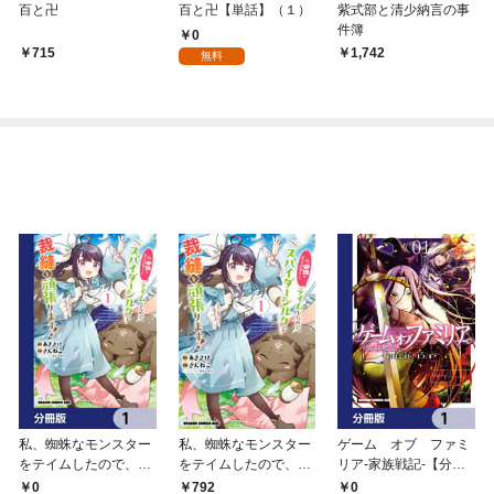
百と卍
百と卍【単話】（１）
紫式部と清少納言の事
件簿
0
715
1,742
無料
私、蜘蛛なモンスター
私、蜘蛛なモンスター
ゲーム オブ ファミ
をテイムしたので、ス
をテイムしたので、ス
リア-家族戦記-【分冊
パイダーシルクで裁縫
パイダーシルクで裁縫
版】 1
0
0
792