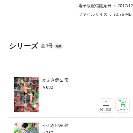
電子版配信開始日
2017/12
ファイルサイズ
70.76 MB
シリーズ
全4冊
完結
かぶき伊左 壱
682
試し読み
カートへ
かぶき伊左 肆
737