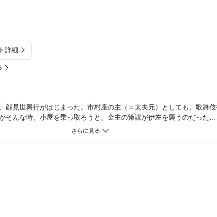
ト詳細
%
、顔見世興行がはじまった。市村座の主（＝太夫元）としても、歌舞伎
がそんな時、小屋を乗っ取ろうと、金主の策謀が伊左を襲うのだった…
かになる――急展開の第二幕！