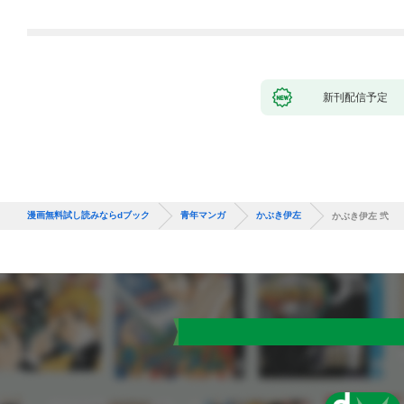
新刊配信予定
漫画無料試し読みならdブック
青年マンガ
かぶき伊左
かぶき伊左 弐