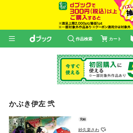
作品検索
カート
かぶき伊左 弐
完結
紗久楽さわ