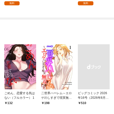
を頑張ります！【分冊
を頑張ります！ 1
無料
無料
版】 1
ごめん、恋愛する気は
二世界ハーレム～エロ
ビッグコミック 2026
ない（フルカラー） 1
ゲのしすぎで現実無双
年16号（2026年8月7
～１
日発売）
132
198
￥510