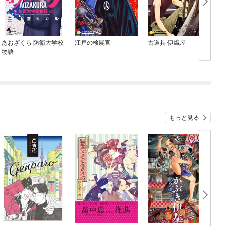
あおざくら 防衛大学校
江戸の検屍官
古道具 伊織屋
物語
もっと見る