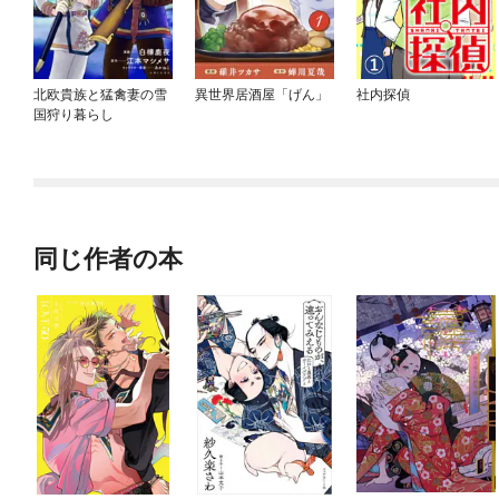
北欧貴族と猛禽妻の雪
異世界居酒屋「げん」
社内探偵
国狩り暮らし
同じ作者の本