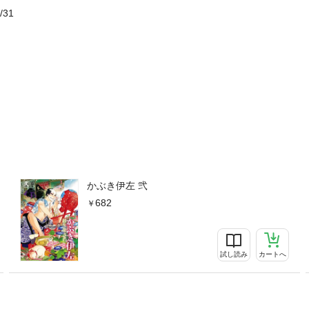
/31
かぶき伊左 弐
682
試し読み
カートへ