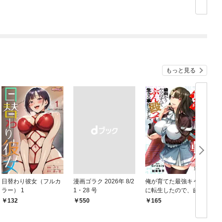
もっと見る
日替わり彼女（フルカ
漫画ゴラク 2026年 8/2
俺が育てた最強キャラ
ラー） 1
1・28 号
に転生したので、歯向
かうヤツはすべてぶん
132
￥550
165
￥
殴って生きる事にしま
した。１