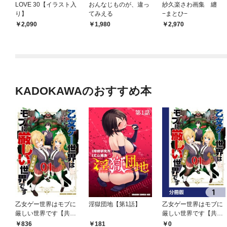
LOVE 30【イラスト入
おんなじものが、違っ
紗久楽さわ画集 纏
り】
てみえる
−まとひ−
2,090
1,980
2,970
KADOKAWAのおすすめ本
乙女ゲー世界はモブに
淫獄団地【第1話】
乙女ゲー世界はモブに
厳しい世界です【共和
厳しい世界です【共和
国編】 ０１
国編】【分冊版】 1
0
836
181