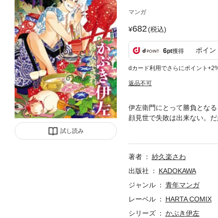
マンガ
682
(税込)
ポイン
6
pt
獲得
dカード利用でさらにポイント+2
返品不可
伊左衛門にとって勝負となる
顔見世で失敗は出来ない。だ
男装の女・つみの目的が明ら
試し読み
著者
紗久楽さわ
出版社
KADOKAWA
ジャンル
青年マンガ
レーベル
HARTA COMIX
シリーズ
かぶき伊左