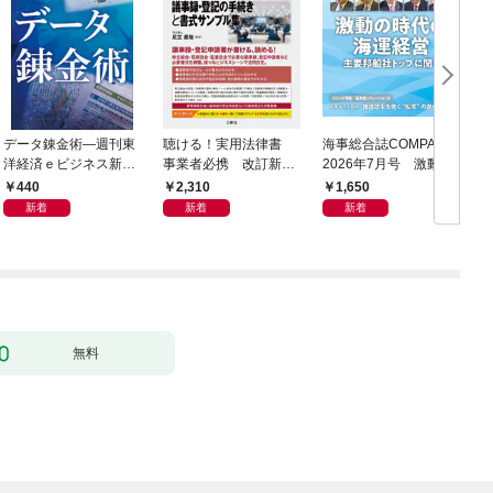
データ錬金術―週刊東
聴ける！実用法律書
海事総合誌COMPASS
C
洋経済ｅビジネス新書
事業者必携 改訂新
2026年7月号 激動の
Ｎo.493
版 中小企業のための
時代の海運経営 主要
440
2,310
1,650
株式会社【株主総会・
邦船社トップに聞く
新着
新着
新着
取締役会・監査役会】
の議事録・登記の手続
きと書式サンプル集
無料