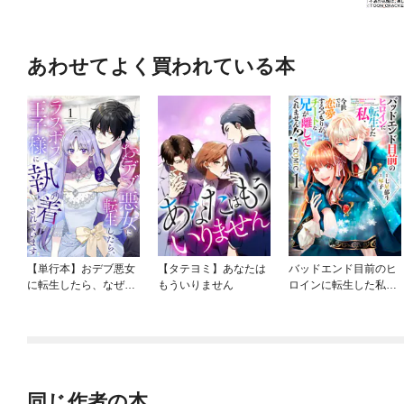
あわせてよく買われている本
【単行本】おデブ悪女
【タテヨミ】あなたは
バッドエンド目前のヒ
に転生したら、なぜか
もういりません
ロインに転生した私、
ラスボス王子様に執着
今世では恋愛するつも
されています
りがチートな兄が離し
てくれません！？@C
OMIC
同じ作者の本