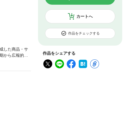
カートへ
作品をチェックする
成した商品・サ
作品をシェアする
期から広報的要
たなPR戦略であ
解説する。・す
求めるPR効果が