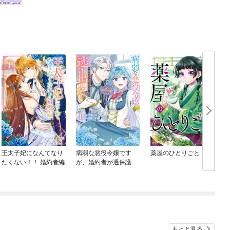
王太子妃になんてなり
病弱な悪役令嬢です
薬屋のひとりごと
たくない！！ 婚約者編
が、婚約者が過保護す
ぎて逃げ出したい(私た
ち犬猿の仲でしたよ
ね！？)
もっと見る