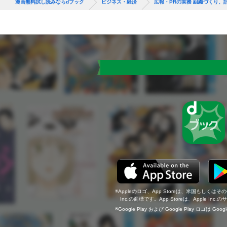
漫画無料試し読みならdブック
ビジネス・経済
広報・PRの実務 組織づくり、
Appleのロゴ、App Storeは、米国もしくはそ
Inc.の商標です。App Storeは、Apple In
Google Play および Google Play ロゴは Go