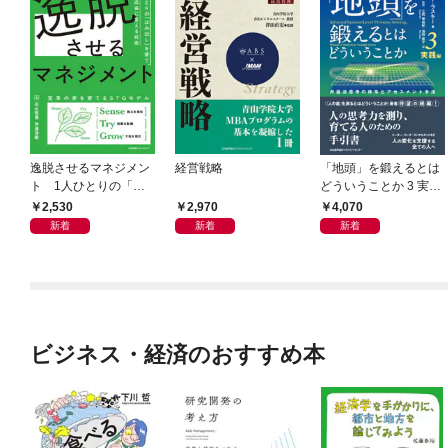
逸脱させるマネジメン
経営戦略
「地頭」を鍛えるとは
ト 1人ひとりの「は
どういうことか 3 実践
み出し」を育て、組織
編 弁証法思考の体系
2,530
2,970
4,070
の成長に変える技術
とアセスメント手法
新着
新着
新着
ビジネス・経済のおすすめ本