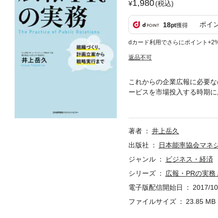
1,980
(税込)
ポイ
18
pt
獲得
dカード利用でさらにポイント+2
返品不可
これからの企業広報に必要な
ービスを市場投入する時期に
素をそれらに組み込むことで
る。本書では、「戦略広報」
でにある広報部門を強化した
著者
井上岳久
得られるチームをつくりたい
出版社
日本能率協会マネ
ジャンル
ビジネス・経済
シリーズ
広報・PRの実務
電子版配信開始日
2017/10
ファイルサイズ
23.85 MB