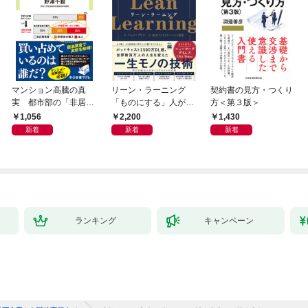
マンション高騰の真
リーン・ラーニング
契約書の見方・つくり
実 都市部の「非居住
「ものにする」人が自
方＜第３版＞
化」が街を壊す
然とやっている 最小の
1,056
2,200
1,430
インプットで最大の成
新着
新着
新着
果を得る学習法
ランキング
キャンペーン