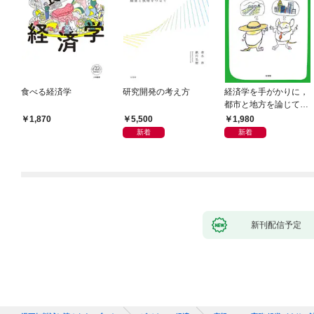
食べる経済学
研究開発の考え方
経済学を手がかりに，
都市と地方を論じてみ
よう
5,500
1,980
1,870
新着
新着
新刊配信予定