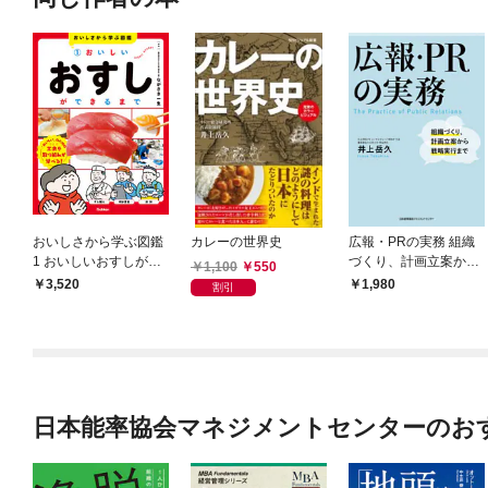
おいしさから学ぶ図鑑
カレーの世界史
広報・PRの実務 組織
1 おいしいおすしがで
づくり、計画立案から
1,100
550
きるまで
戦略実行まで
3,520
1,980
割引
日本能率協会マネジメントセンターのお