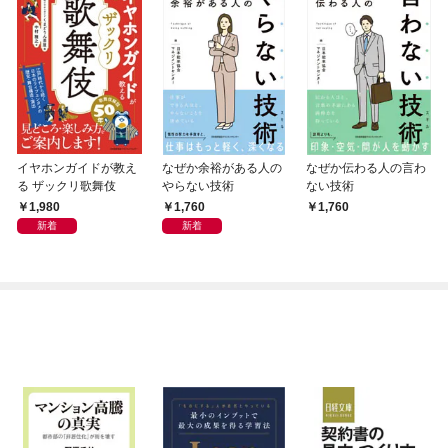
イヤホンガイドが教え
なぜか余裕がある人の
なぜか伝わる人の言わ
る ザックリ歌舞伎
やらない技術
ない技術
1,980
1,760
1,760
新着
新着