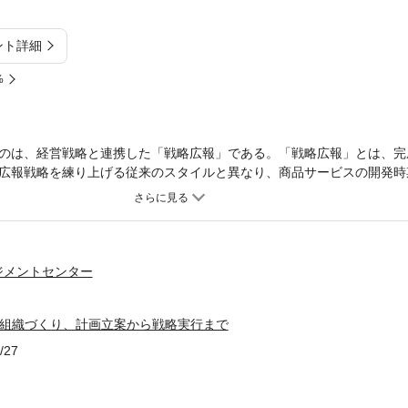
ント詳細
%
のは、経営戦略と連携した「戦略広報」である。「戦略広報」とは、完
広報戦略を練り上げる従来のスタイルと異なり、商品サービスの開発時
宣伝告知効果を高め、顧客の認知や期待、そして信頼を最大化させる新
の第一人者である著者が、戦略広報を企業に導入するための実践方法を
い、変革したい・広報部門をゼロから創設する担当者なった・経営者が
そう望む人たちの手引書として有効な1冊になっている。
ジメントセンター
 組織づくり、計画立案から戦略実行まで
/27