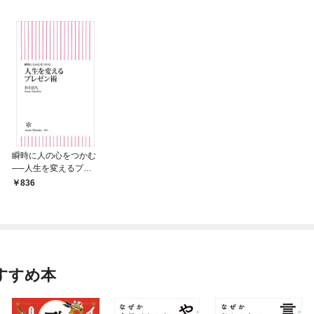
瞬時に人の心をつかむ
──人生を変えるプレ
ゼン術
836
すすめ本