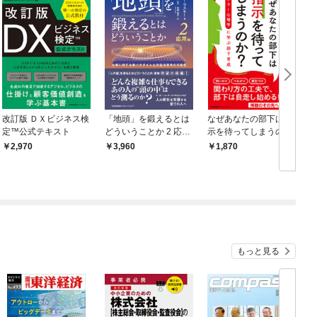
改訂版 ＤＸビジネス検
「地頭」を鍛えるとは
なぜあなたの部下は指
定™公式テキスト
どういうことか 2 応用
示を待ってしまうの
編 仕事に対する新パ
か？ アドラー心理学
2,970
3,960
1,870
ラダイムと弁証法思考
に学ぶ部下育成
の可能性
もっと見る