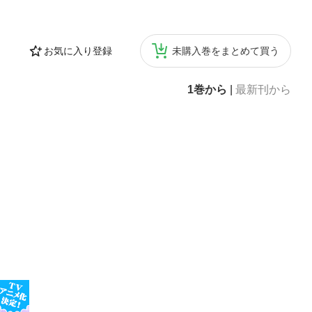
お気に入り登録
未購入巻をまとめて買う
1巻から
|
最新刊から