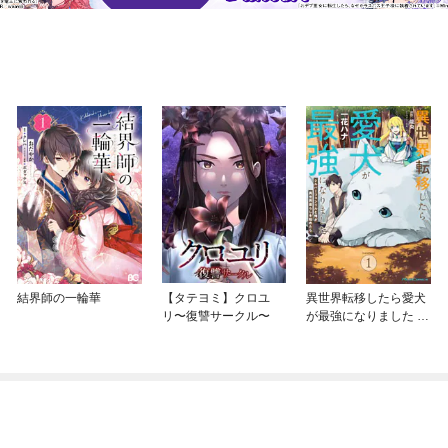
結界師の一輪華
【タテヨミ】クロユ
異世界転移したら愛犬
リ〜復讐サークル〜
が最強になりました ～
シルバーフェンリルと
俺が異世界暮らしを始
めたら～ THE COMIC