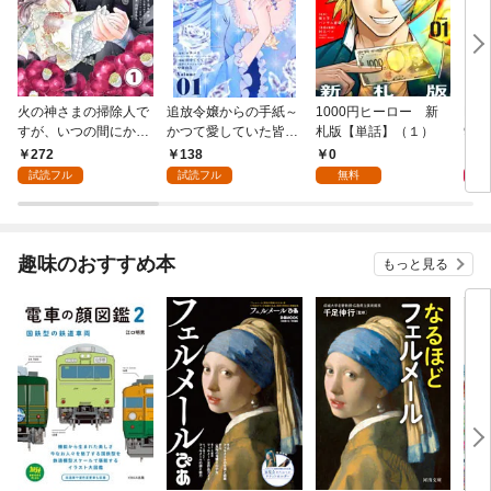
火の神さまの掃除人で
追放令嬢からの手紙～
1000円ヒーロー 新
DIM
すが、いつの間にか花
かつて愛していた皆さ
札版【単話】（１）
9.
嫁として溺愛されてい
まへ 私のことなどお忘
272
138
0
8
ます【単話】（１）
れですか？～【単話】
試読フル
試読フル
無料
（１）
趣味のおすすめ本
もっと見る