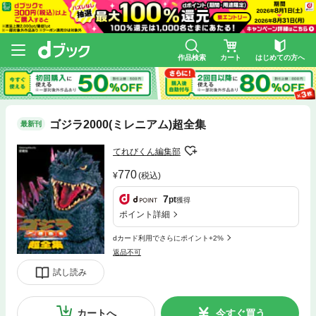
作品検索
カート
はじめての方へ
ゴジラ2000(ミレニアム)超全集
最新刊
てれびくん編集部
770
(税込)
7
pt
獲得
ポイント詳細
dカード利用でさらにポイント+2%
返品不可
試し読み
カートへ
今すぐ買う