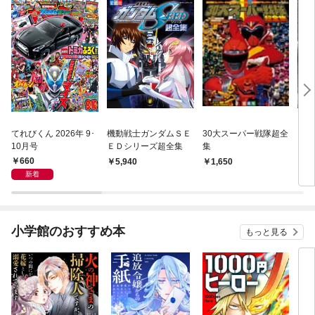
てれびくん 2026年 9･
機動戦士ガンダムＳＥ
30大スーパー戦隊超全
電光
10月号
ＥＤシリーズ超全集
集
ン超
660
5,940
1,650
7
新着
小学館のおすすめ本
もっと見る