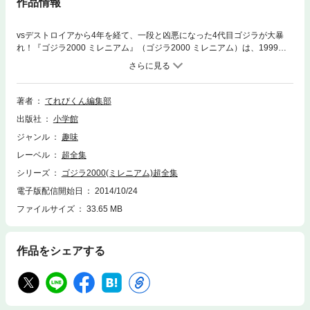
作品情報
vsデストロイアから4年を経て、一段と凶悪になった4代目ゴジラが大暴
れ！『ゴジラ2000 ミレニアム』（ゴジラ2000 ミレニアム）は、1999年1
2月公開の、ゴジラシリーズ第23作。前年公開のハリウッド版ゴジラが、
従来のゴジラファンから「トカゲの化け物」、「ただのイグアナ」などと
酷評を受けたことから、1995年12月公開の「ゴジラvsデストロイア」以
来4年を経て、国産ゴジラ復活の運びとなった。1954年の第1作から数え
著者
てれびくん編集部
て4代目となる今回のゴジラは、今までのゴジラとくらべて背びれが大き
出版社
小学館
くとがった形になり、より凶暴な顔つきになっている。この超全集ではミ
レニアムゴジラ大研究として、過去のゴジラとのフォルムや能力などを比
ジャンル
趣味
較図解！もちろん、ゴジラ超全集定番の特撮スチールや、大判写真を多用
レーベル
超全集
したストーリー紹介、敵宇宙怪獣オルガのビジュアル図解も怠りない。21
世紀最初のゴジラ超全集、堂々電子化！！底本総ページ数66ページ、フィ
シリーズ
ゴジラ2000(ミレニアム)超全集
ックス型EPUB52.8MB（校正データ時の数値）。※このコンテンツは底本
電子版配信開始日
2014/10/24
が古いので、紙面データのクリーンアップに努めてはおりますが、写真
ファイルサイズ
33.65 MB
等、若干お見苦しい箇所があるかも知れません。あらかじめご了承くださ
い。【ご注意】※レイアウトの関係で、お使いの端末によっては読みづら
い場合がございます。タブレット端末、PCで閲覧することを推奨しま
す。 ※この作品はカラー版です。
作品をシェアする