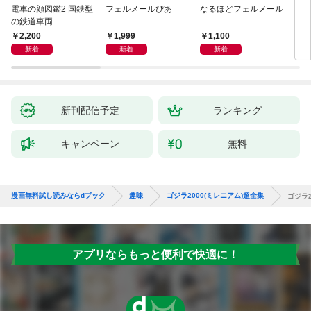
電車の顔図鑑2 国鉄型
フェルメールぴあ
なるほどフェルメール
大人
の鉄道車両
ハン
2,200
1,999
1,100
1,
新着
新着
新着
新刊配信予定
ランキング
キャンペーン
無料
漫画無料試し読みならdブック
趣味
ゴジラ2000(ミレニアム)超全集
ゴジラ2
アプリならもっと便利で快適に！