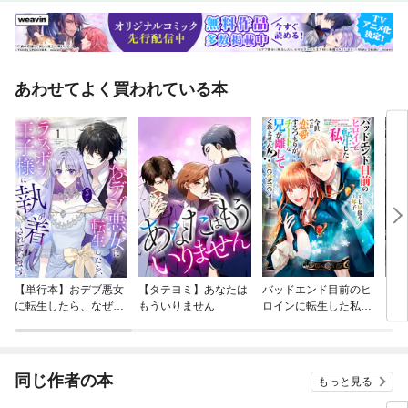
あわせてよく買われている本
【単行本】おデブ悪女
【タテヨミ】あなたは
バッドエンド目前のヒ
【タ
に転生したら、なぜか
もういりません
ロインに転生した私、
リ〜
ラスボス王子様に執着
今世では恋愛するつも
されています
りがチートな兄が離し
てくれません！？@C
OMIC
同じ作者の本
もっと見る