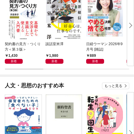
契約書の見方・つくり
談話室米澤
日経ウーマン 2026年9
日経
方＜第３版＞
月号 [雑誌]
ト！
【表
1,430
1,980
889
8
新着
新着
新着
人文・思想のおすすめ本
もっと見る