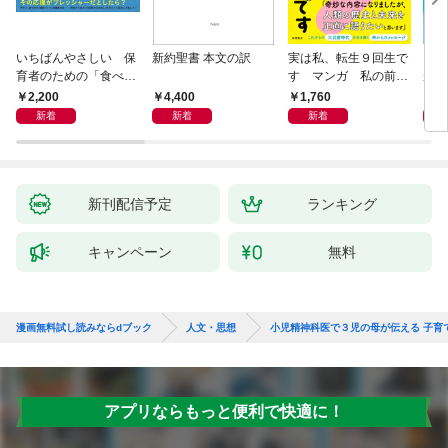
いちばんやさしい 保
新約聖書 本文の訳
実は私、転生９回生で
自閉
育者のための「食べな
す マンガ 私の前世
が小
い子」サポートＢＯＯ
物語
あう
2,200
4,400
1,760
2,
Ｋ 偏食・少食のお悩
新着
新着
新着
み解決！
新刊配信予定
ランキング
キャンペーン
無料
漫画無料試し読みならdブック
人文・思想
小児精神科医で３児の母が伝える 子育
アプリならもっと便利で快適に！