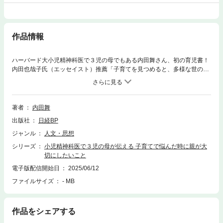
作品情報
ハーバード大小児精神科医で３児の母でもある内田舞さん、初の育児書！
内田也哉子氏（エッセイスト）推薦「子育てを見つめると、多様な世の中
が見えてくる。本書は、こどもを育てる人々への道しるべであり、心の所
在をしなやかに探すための大いなるエールなのです」子育ては選択の連
続。長期的に見て子どもに「生きる力」がつく親の考え方、心がけとは―
―。「子どもが勉強できないのは自分のせい？」「一緒にいる時間が短く
著者
内田舞
て申し訳ない」…いろんな思いを抱えながら子育てに向き合う親へ向け
出版社
日経BP
て、【専門性】×【育児の実体験】でアドバイスとエールを送ります。
【未就学児～小学生を中心に、中学生まで】・母乳育児、夜泣きなどへの
ジャンル
人文・思想
向き合い方・子どもが生まれた後の夫婦の働き方・感情と論理的思考を同
シリーズ
小児精神科医で３児の母が伝える 子育てで悩んだ時に親が大
事に育む「再評価」のやり方・ご褒美が目的になると意欲が低下する・宿
切にしたいこと
題は「最初の15分」が大事・熱中した経験が子どもの「好き」につなが
る・偏差値至上主義にならないために・インターネット被害、性被害から
電子版配信開始日
2025/06/12
子どもを守るために・SNSは子どものメンタルに深刻な影響を与える・子
ファイルサイズ
- MB
どもの心の守り方
作品をシェアする