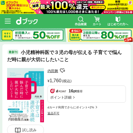
作品検索
カート
はじめての方へ
小児精神科医で３児の母が伝える 子育てで悩ん
最新刊
だ時に親が大切にしたいこと
内田舞
1,760
(税込)
16
pt
獲得
ポイント詳細
dカード利用でさらにポイント+2%
返品不可
試し読み