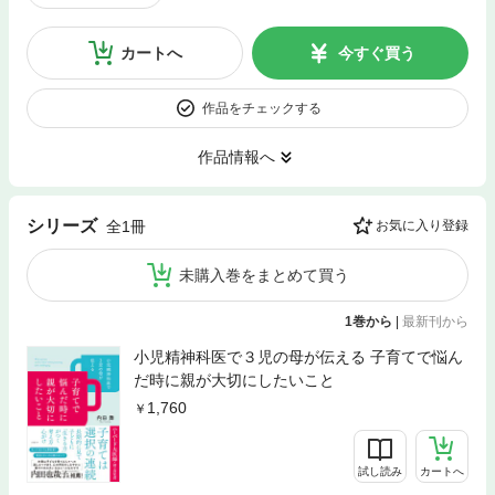
カートへ
今すぐ買う
作品をチェックする
作品情報へ
シリーズ
全1冊
お気に入り登録
未購入巻をまとめて買う
1巻から
|
最新刊から
小児精神科医で３児の母が伝える 子育てで悩ん
だ時に親が大切にしたいこと
1,760
試し読み
カートへ