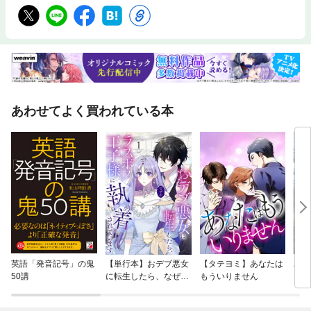
あわせてよく買われている本
英語「発音記号」の鬼
【単行本】おデブ悪女
【タテヨミ】あなたは
バッ
50講
に転生したら、なぜか
もういりません
ロイ
ラスボス王子様に執着
今世
されています
りが