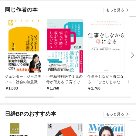
てく
OMI
同じ作者の本
もっと見る
ジェンダー・ジャステ
小児精神科医で３児の
仕事をしながら母にな
うつ
ィス 社会の無意識が
母が伝える 子育てで悩
る 「ひとりじゃない
医と
生み出す性と権力の構
んだ時に親が大切にし
よ」心がラクになる思
1,003
1,760
1,760
9
造
たいこと
考のヒント
日経BPのおすすめ本
もっと見る