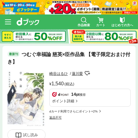
作品検索
カート
はじめての方へ
つむぐ幸福論 慈英×臣作品集 【電子限定おまけ付
最新刊
き】
崎谷はるひ
蓮川愛
1,540
(税込)
14
pt
獲得
ポイント詳細
dカード利用でさらにポイント+2%
返品不可
試し読み