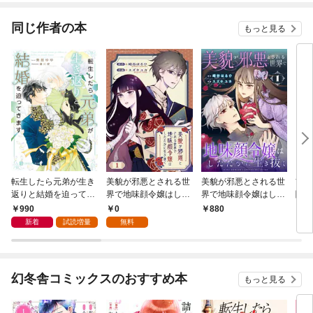
同じ作者の本
もっと見る
転生したら元弟が生き
美貌が邪悪とされる世
美貌が邪悪とされる世
前世
返りと結婚を迫ってき
界で地味顔令嬢はした
界で地味顔令嬢はした
閣下
ます【電子書籍限定
たかに生き抜く 【分冊
たかに生き抜く (1)
下の
990
0
880
1,
版】
版】 1話
【電
新着
試読増量
無料
＆イ
幻冬舎コミックスのおすすめ本
もっと見る