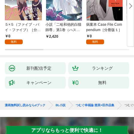
５×５（ファイブ・バ
小説「二哈和他的白猫
病案本 Case File Com
ＶＩ
イ・ファイブ）［分冊
師尊」第1巻（ハスキ
pendium［分冊版１］
版１］
ーとかれのしろねこし
0
0
2,420
7
ずん）
無料
無料
新刊配信予定
ランキング
キャンペーン
無料
漫画無料試し読みならdブック
BL小説
つむぐ幸福論 慈英×臣作品集
つむぐ
アプリならもっと便利で快適に！