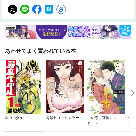
あわせてよく買われている本
弱虫ペダル
母娘丼（フルカラー）
この恋、茶番につ
余り
き！？
由生
いの
もら