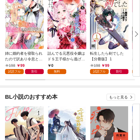
姉に婚約者を寝取られ
詰んでる元悪役令嬢は
転生したら剣でした
元奴
たので訳あり令息と結
ドＳ王子様から逃げ出
【分冊版】 1
隷を
婚して辺境へと向かい
したい 【分冊版】 1
が強
198
99
0
198
99
1
ます ～苦労の先に待っ
い…
試読フル
割引
無料
試読フル
割引
試
ていたのは、まさかの
溺愛と幸せでした～
【分冊版】 1
BL小説のおすすめ本
もっと見る