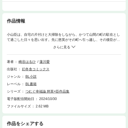
作品情報
小山臣は、自宅の片付けと大掃除をしながら、かつて山間の町の駐在とし
て過ごした日々を思い出す。先に慈英がその町へ引っ越し、その後臣が異
動し、初対面を装っていたふたり。臣が駐在所兼自宅へ引っ越し荷物を運
ぶなか、『大月のおばあちゃん』から「髪が長い」と指摘され、近所で髪
を切った臣の髪型を見た慈英は……!?（「つむぐ幸福論」）書き下ろし短
編「つむぐ幸福論」、「やさしいひとほど容赦がない」に加え、小冊子、
著者
崎谷はるひ
蓮川愛
同人誌、WEBなどで発表した「慈英×臣シリーズ」単行本未収録作20編を
出版社
幻冬舎コミックス
収録した作品集。
ジャンル
BL小説
レーベル
BL書籍
シリーズ
つむぐ幸福論 慈英×臣作品集
電子版配信開始日
2024/10/30
ファイルサイズ
2.62 MB
作品をシェアする