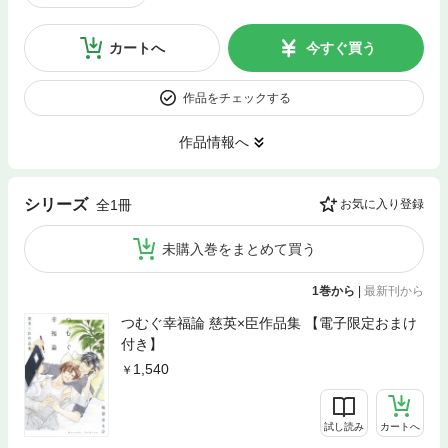
カートへ
今すぐ買う
作品をチェックする
作品情報へ
シリーズ
全1冊
お気に入り登録
未購入巻をまとめて買う
1巻から
|
最新刊から
つむぐ幸福論 慈英×臣作品集 【電子限定おまけ
付き】
1,540
試し読み
カートへ