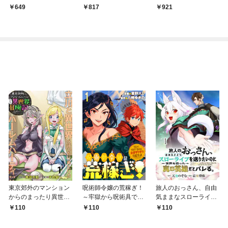
649
817
921
東京郊外のマンション
呪術師令嬢の荒稼ぎ！
旅人のおっさん、自由
からのまったり異世界
～牢獄から呪術具で掴
気ままなスローライフ
冒険記 ～僕の部屋が
み取る金貨ザクザク宮
を送りたいのに世界を
110
110
110
ダンジョンの休憩所に
廷生活～ 【連載版】１
救った真の英雄だとバ
なってしまった件～
レる 【連載版】１