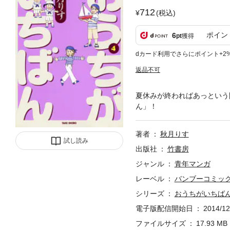
712
(税込)
ポイン
6
pt
獲得
dカード利用でさらにポイント+2
返品不可
夏休みが終わればあっという
ん」！
著者
秋月りす
試し読み
出版社
竹書房
ジャンル
青年マンガ
レーベル
バンブーコミック
シリーズ
おうちがいちば
電子版配信開始日
2014/12
ファイルサイズ
17.93 MB