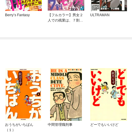
Berry’s Fantasy
【フルカラー】男女２
ULTRAMAN
人での残業は、７割セ
ックスしてるから
おうちがいちばん
中間管理職刑事
どーでもいいけど
（１）