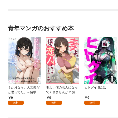
青年マンガのおすすめ本
３か月なら、大丈夫だ
妻よ、僕の恋人になっ
ヒトグイ 第1話
と思ってた。～留学し
てくれませんか？ 第1
た僕の留守中に、一途
話
0
0
0
な彼女が汚されるまで
無料
無料
無料
～ 1話