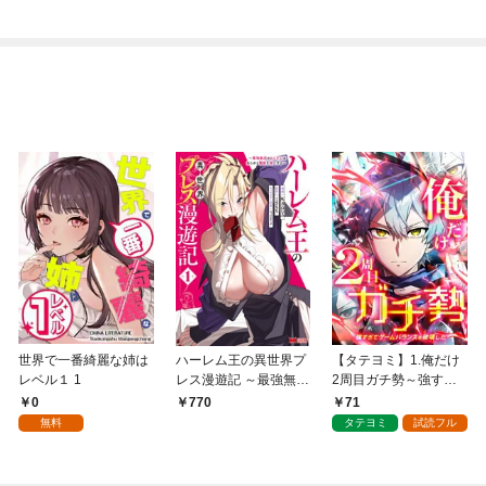
【連載版】１
世界で一番綺麗な姉は
ハーレム王の異世界プ
【タテヨミ】1.俺だけ
レベル１ 1
レス漫遊記 ～最強無双
2周目ガチ勢～強すぎ
のおじさんはあらゆる
てゲームバランスを破
0
71
770
種族を嫁にする～（コ
壊した～
無料
タテヨミ
試読フル
ミック） 1