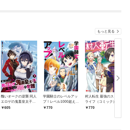
もっと見る
醜いオークの逆襲 同人
学園騎士のレベルアッ
村人転生 最強のスロー
エロゲの鬼畜皇太子に
プ！レベル1000超えの
ライフ（コミック） 1
転生した喪男の受難
転生者、落ちこぼれク
605
770
770
（コミック） 1
ラスに入学。そして、
（コミック） 1