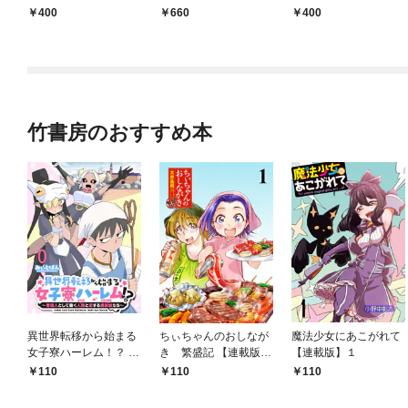
売]
400
660
400
竹書房のおすすめ本
異世界転移から始まる
ちぃちゃんのおしなが
魔法少女にあこがれて
女子寮ハーレム！？ ～
き 繁盛記 【連載版】
【連載版】１
管理人として働く人間
１
110
110
110
と恋する魔族娘たち～
【連載版】０