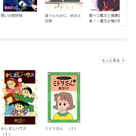
呪いの招待状
波うららかに、めおと
腹ペコ魔王と捕虜勇
日和
者！～魔王が俺の部屋
に飯を食いに来るんだ
が～
もっと見る
かしましハウス
ミドリさん （１）
（１）