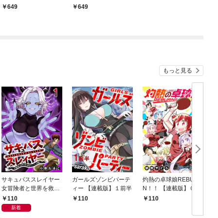
649
649
もっと見る
サキュバススレイヤー
ガールズゾンビパーテ
灼熱の卓球娘REBUR
女冒険者と世界を救う
ィー 【連載版】１前半
N！！ 【連載版】０－
終末のハーレム部隊
①
110
110
110
【連載版】１
新着