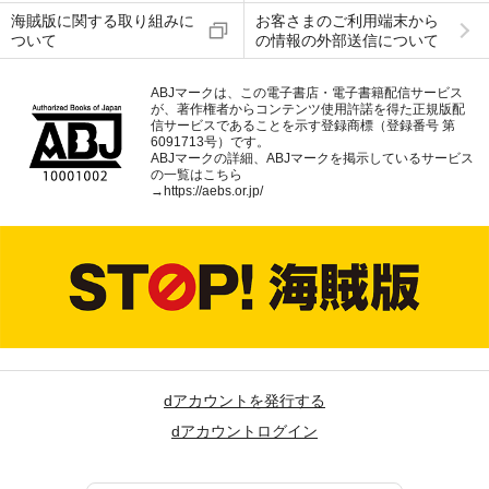
海賊版に関する取り組みに
お客さまのご利用端末から
ついて
の情報の外部送信について
ABJマークは、この電子書店・電子書籍配信サービス
が、著作権者からコンテンツ使用許諾を得た正規版配
信サービスであることを示す登録商標（登録番号 第
6091713号）です。
ABJマークの詳細、ABJマークを掲示しているサービス
の一覧はこちら
→
https://aebs.or.jp/
dアカウントを発行する
dアカウントログイン