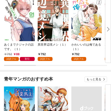
あくまでクジャクの話
異世界辺境メシ（１）
かわいいのは俺である
君が
です。（１）
（１）
て 
792
88
792
792
2
試読フル
割引
試読フル
試読フル
試
青年マンガのおすすめ本
もっと見る