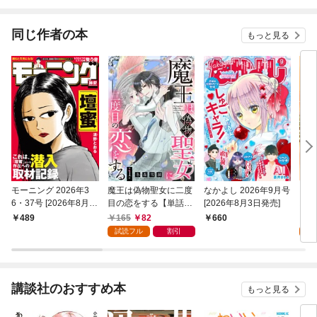
同じ作者の本
もっと見る
モーニング 2026年3
魔王は偽物聖女に二度
なかよし 2026年9月号
コー
6・37号 [2026年8月6
目の恋をする【単話
[2026年8月3日発売]
スト
日発売]
売】 1話
165
82
0
489
660
試読フル
割引
講談社のおすすめ本
もっと見る