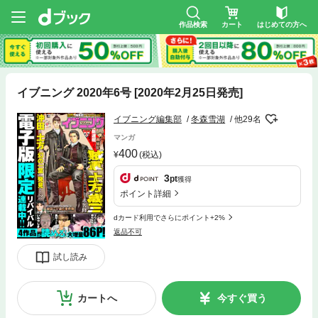
作品検索
カート
はじめての方へ
イブニング 2020年6号 [2020年2月25日発売]
イブニング編集部
冬森雪湖
他29名
マンガ
400
(税込)
3
pt
獲得
ポイント詳細
dカード利用でさらにポイント+2%
返品不可
試し読み
カートへ
今すぐ買う