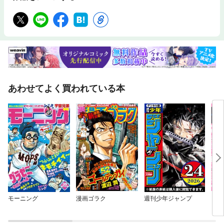
あわせてよく買われている本
モーニング
漫画ゴラク
週刊少年ジャンプ
グラ