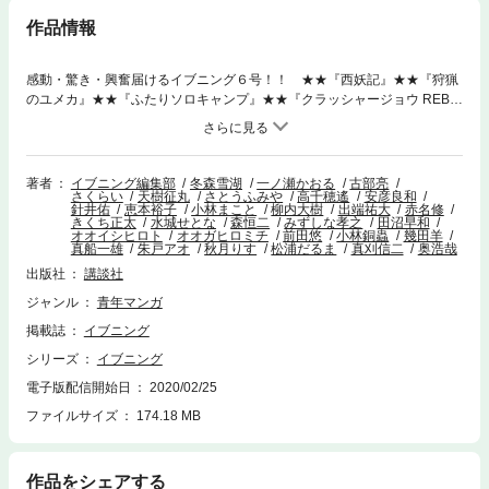
作品情報
感動・驚き・興奮届けるイブニング６号！！ ★★『西妖記』★★『狩猟
のユメカ』★★『ふたりソロキャンプ』★★『クラッシャージョウ REBIR
TH』★★『JJM 女子柔道部物語』★★『創世のタイガ』★★『金田一３７
歳の事件簿』★★『インハンド』など話題作続々！ 電子版限定リバイバ
ル連載『累』『勇午 Final』『リウーを待ちながら』『いぬやしき』
著者
イブニング編集部
冬森雪湖
一ノ瀬かおる
古部亮
さくらい
天樹征丸
さとうふみや
高千穂遙
安彦良和
針井佑
恵本裕子
小林まこと
柳内大樹
出端祐大
赤名修
きくち正太
水城せとな
森恒二
みずしな孝之
田沼早和
オオイシヒロト
オオガヒロミチ
前田悠
小林銅蟲
幾田羊
真船一雄
朱戸アオ
秋月りす
松浦だるま
真刈信二
奥浩哉
出版社
講談社
ジャンル
青年マンガ
掲載誌
イブニング
シリーズ
イブニング
電子版配信開始日
2020/02/25
ファイルサイズ
174.18 MB
作品をシェアする