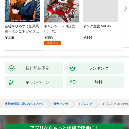
会社をやめずに副業馬
キャシャーンR(話売
ヤング宣言 Vol.95
キミ
主ーホシニネガイヲ
り) #1
(話
ー 1
165
1
110
￥396
試読フル
試
新刊配信予定
ランキング
キャンペーン
無料
漫画無料試し読みならdブック
青年マンガ
イブニング
イブニング 2020年6
アプリならもっと便利で快適に！