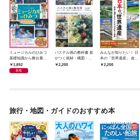
ミュージカルのひみつ
パステル画の教科書 差
みんなが知りたい！ 日
基礎知識から舞台裏ま
がつく画材・構図・表
本の「世界遺産」 改訂
で まるっとフカボリB
現技法を極める
版 未来に遺すわたした
1,892
2,200
2,200
OOK
ちの文化と自然
新着
旅行・地図・ガイドのおすすめ本