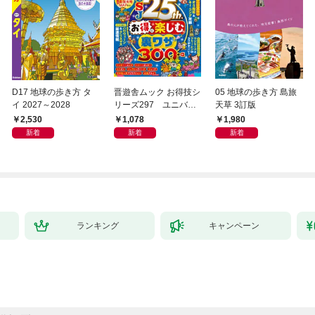
D17 地球の歩き方 タ
晋遊舎ムック お得技シ
05 地球の歩き方 島旅
イ 2027～2028
リーズ297 ユニバー
天草 3訂版
サル・スタジオ・ジャ
2,530
1,078
1,980
パンお得技ベストセレ
新着
新着
新着
クション 2026-27 mini
ランキング
キャンペーン