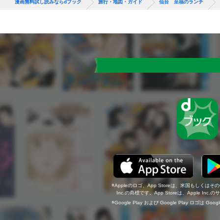
漫画無料試し読みならdブック
旅行・地図・ガイド
仙台 至福のランチ
Appleのロゴ、App Storeは、米国もしくはそ
Inc.の商標です。App Storeは、Apple In
Google Play および Google Play ロゴは Go