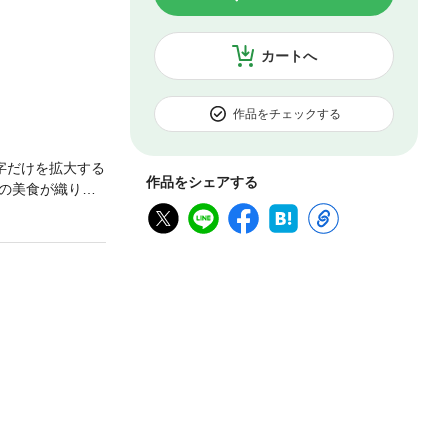
カートへ
作品をチェックする
字だけを拡大する
作品をシェアする
の美食が織りな
納得の美食をセ
ってみません
充実！◆◇◆ 本
ています。本格的
お店、また、周
、午後のひとと
ところも多いの
◆◇◆＊ おか星
カジュアルスタイ
とおもてなし×ホ
はや瀬※ 本書