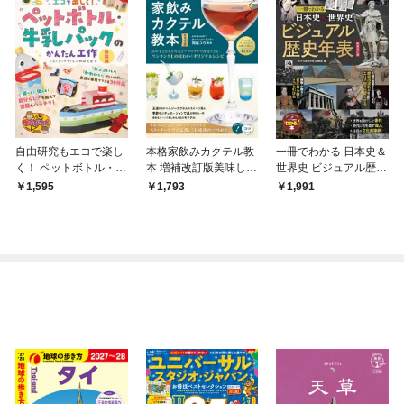
自由研究もエコで楽し
本格家飲みカクテル教
一冊でわかる 日本史＆
く！ ペットボトル・牛
本 増補改訂版美味しさ
世界史 ビジュアル歴史
乳パックのかんたん工
の基本からオリジナル
年表 新装改訂版
1,595
1,793
1,991
作 新装版
モクテルまで