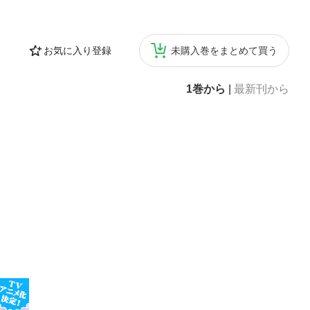
お気に入り登録
未購入巻をまとめて買う
1巻から
|
最新刊から