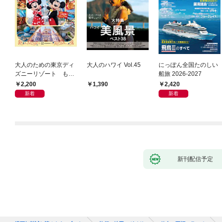
大人のための東京ディ
大人のハワイ Vol.45
にっぽん全国たのしい
ズニーリゾート もっ
船旅 2026-2027
とやさしいガイド
2,200
2,420
1,390
新着
新着
新刊配信予定