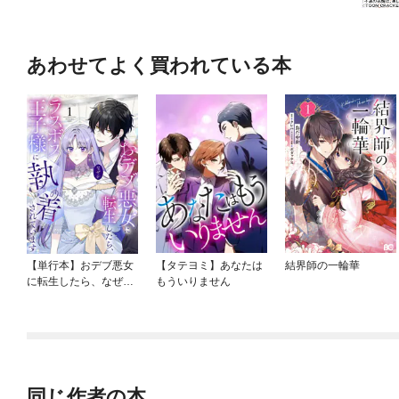
あわせてよく買われている本
【単行本】おデブ悪女
【タテヨミ】あなたは
結界師の一輪華
に転生したら、なぜか
もういりません
ラスボス王子様に執着
されています
同じ作者の本