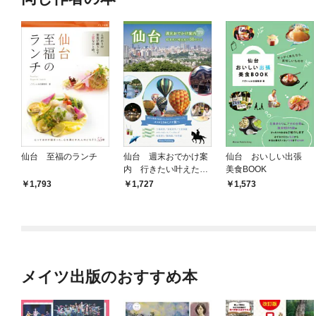
仙台 至福のランチ
仙台 週末おでかけ案
仙台 おいしい出張
内 行きたい叶えたい
美食BOOK
60のこと
1,793
1,727
1,573
メイツ出版のおすすめ本