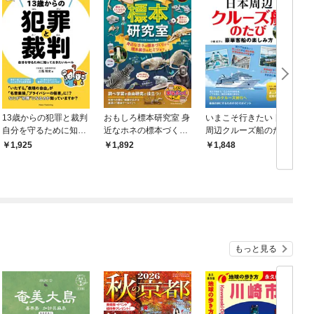
13歳からの犯罪と裁判
おもしろ標本研究室 身
いまこそ行きたい 日本
自分を守るために知っ
近なホネの標本づくり
周辺クルーズ船のたび
ておきたいルール
から標本展示のヒミツ
豪華客船の楽しみ方
1,925
1,892
1,848
まで
もっと見る