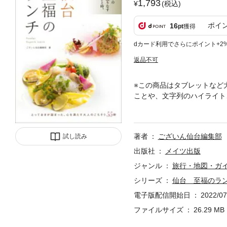
1,793
(税込)
ポイ
16
pt
獲得
dカード利用でさらにポイント+2
返品不可
※この商品はタブレットなど
ことや、文字列のハイライト
す、上質なひと時。★ とっ
レクトしています。★ あこ
か？★ 「一流のおもてなし
著者
ございん仙台編集部
試し読み
書について ◆◇◆本書では
な料理がランチだからこそ手
出版社
メイツ出版
りの風景が心を贅沢にしてく
ジャンル
旅行・地図・ガ
きを、ゆっくりと心地よく楽
シリーズ
仙台 至福のラ
で、何度も足を運びたくなる
＊ Ｂｉｓｔｒｏ Ｂｏｅｕ
電子版配信開始日
2022/07
ル×極上ランチ＊ Ｂｌａｉ
ファイルサイズ
26.29 MB
テルランチ＊ ＴＲＡＴＴＯ
は２０１５年発行の「仙台 