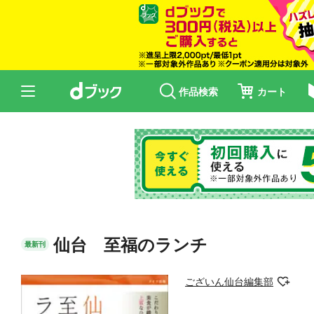
作品検索
カート
仙台 至福のランチ
最新刊
ございん仙台編集部