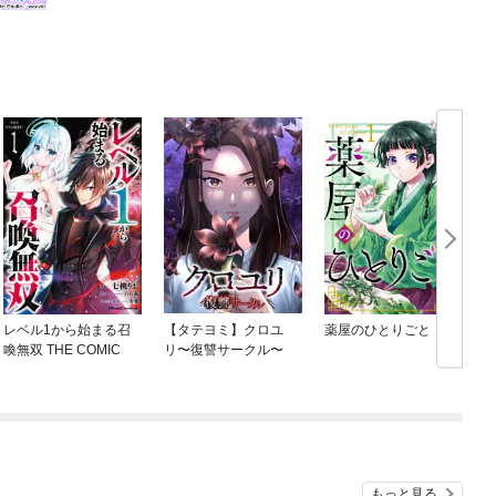
レベル1から始まる召
【タテヨミ】クロユ
薬屋のひとりごと
喚無双 THE COMIC
リ〜復讐サークル〜
もっと見る