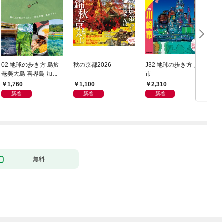
02 地球の歩き方 島旅
秋の京都2026
J32 地球の歩き方 川崎
奄美大島 喜界島 加計
市
豆
呂麻島(奄美群島1) 5訂
1,760
1,100
2,310
版
新着
新着
新着
無料