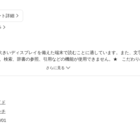
ント詳細
%
大きいディスプレイを備えた端末で読むことに適しています。また、文
、検索、辞書の参照、引用などの機能が使用できません。★ こだわり
ておきが詰まった、心を満たす大人のごちそう５５軒をご紹介！！★ 
がれの名店でランチデビュー！★ こだわりの一品を気軽に愉しみに行
」「カジュアルに楽しめる」「ハレの日にふさわしい」などのテーマも
、仙台市街地を中心に、あらゆる意味での「上等なランチ」をご紹介し
軽に味わえるお店、贅沢な雰囲気の中でリーズナブルな料理が楽しめる
れるお店など、食事がおいしいだけでなく、スタッフのサービスもよく
イド
しめる名店ばかりです。日替わりや週替わりのランチに力を入れている
ンチ
お気に入りのお店が、きっと見つかると思います。◆◇◆ 主な目次 
ｆ ｄ‘ｏｒ＊ Ｃｕｉｓｉｎｅ Ｆｒａｎｃａｉｓｅ ＨＩＲＯ☆ 
/01
ｒ Ｈｏｕｓｅ＊ 六丁目農園＊ 長町遊楽庵びすた～り☆ 一流の味
ＲＩＡ ＣＵＣＩＮＡ Ｌ’ＯＲＡＮＧＥＲＩＥ＊ 日本料理・鉄板焼 
至福の上等なランチ」記載情報を、全て再取材した新版です。