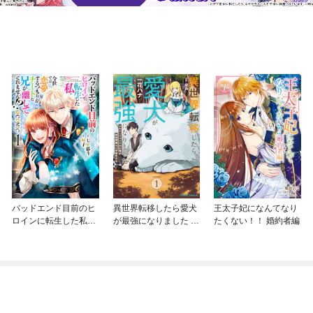
バッドエンド目前のヒ
異世界転移したら愛犬
王太子妃になんてなり
ロインに転生した私、
が最強になりました ～
たくない！！ 婚約者編
今世では恋愛するつも
シルバーフェンリルと
りがチートな兄が離し
俺が異世界暮らしを始
てくれません！？@C
めたら～ THE COMIC
OMIC