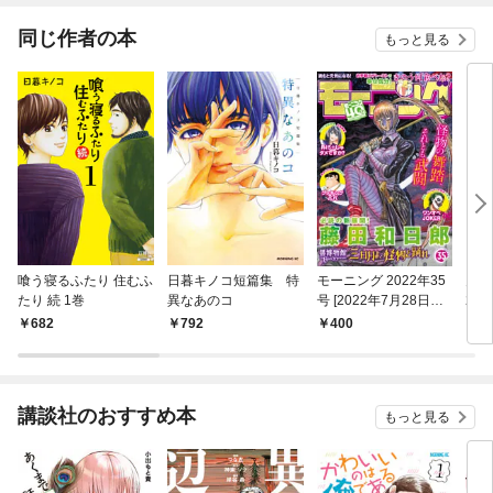
同じ作者の本
もっと見る
喰う寝るふたり 住むふ
日暮キノコ短篇集 特
モーニング 2022年35
月刊
たり 続 1巻
異なあのコ
号 [2022年7月28日発
202
売]
12
682
792
400
7
講談社のおすすめ本
もっと見る