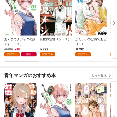
あくまでクジャクの話
異世界辺境メシ（１）
かわいいのは俺である
君が
です。（１）
（１）
て 
792
88
792
792
2
試読フル
割引
試読フル
試読フル
試
青年マンガのおすすめ本
もっと見る