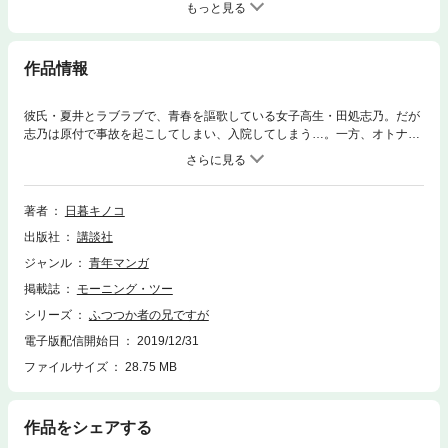
もっと見る
作品情報
彼氏・夏井とラブラブで、青春を謳歌している女子高生・田処志乃。だが
志乃は原付で事故を起こしてしまい、入院してしまう…。一方、オトナの
階段を徐々に上っている元「引きこもり」の兄・保は、漠然とだが、「ボ
クサー」に憧れをもっていることを実感し始めた。兄妹の関係が変化して
いくにつれ、さらなる事件が起こる、起こる、起こる!! いま、一番エキ
サイティングな家族物語です!!
著者
日暮キノコ
出版社
講談社
ジャンル
青年マンガ
掲載誌
モーニング・ツー
シリーズ
ふつつか者の兄ですが
電子版配信開始日
2019/12/31
ファイルサイズ
28.75 MB
作品をシェアする