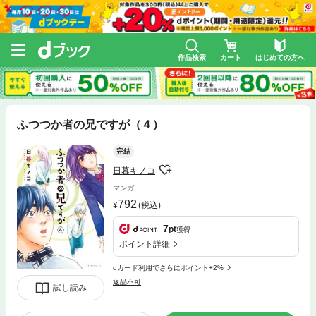
作品検索
カート
はじめての方へ
ふつつか者の兄ですが（４）
完結
日暮キノコ
マンガ
792
(税込)
7
pt
獲得
ポイント詳細
dカード利用でさらにポイント+2%
返品不可
試し読み