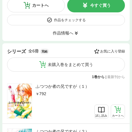
カートへ
今すぐ買う
作品をチェックする
作品情報へ
全6冊
シリーズ
お気に入り登録
完結
未購入巻をまとめて買う
1巻から
|
最新刊から
ふつつか者の兄ですが（１）
792
試し読み
カートへ
ふつつか者の兄ですが（２）