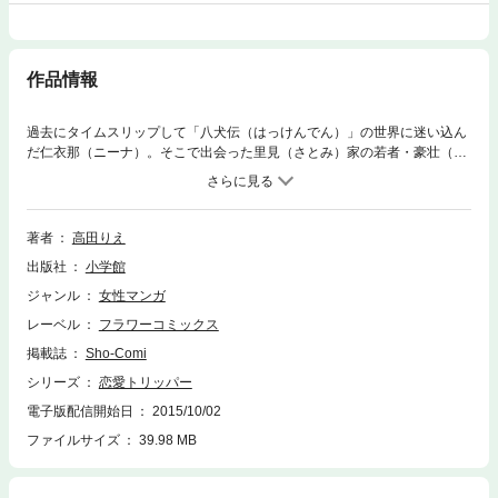
作品情報
過去にタイムスリップして「八犬伝（はっけんでん）」の世界に迷い込ん
だ仁衣那（ニーナ）。そこで出会った里見（さとみ）家の若者・豪壮（た
けまさ）が言うには、仁衣那は八犬士の生まれかわり？ 宿敵・玉梓（た
まずさ）を倒すために仁衣那の力が必要?? …って豪壮は小汚いし失礼だ
し、絶対ムリ!! 仁衣那、帰らせていただきます――！ 新説・里見八犬
伝!!●収録作品／恋愛☆トリッパー／どこまでもいっしょ／冒険しチャイ
著者
高田りえ
ナ！
出版社
小学館
ジャンル
女性マンガ
レーベル
フラワーコミックス
掲載誌
Sho-Comi
シリーズ
恋愛トリッパー
電子版配信開始日
2015/10/02
ファイルサイズ
39.98 MB