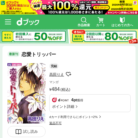
作品検索
カート
はじめての方へ
恋愛トリッパー
最新刊
完結
高田りえ
マンガ
484
(税込)
4
pt
獲得
ポイント詳細
dカード利用でさらにポイント+2%
返品不可
試し読み