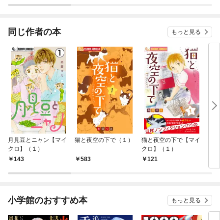
ラスボス王子様に執着
今世では恋愛するつも
されています
りがチートな兄が離し
てくれません！？@C
OMIC
同じ作者の本
もっと見る
月見豆とニャン【マイ
猫と夜空の下で（１）
猫と夜空の下で【マイ
レン
クロ】（１）
クロ】（１）
（１
143
583
121
5
小学館のおすすめ本
もっと見る