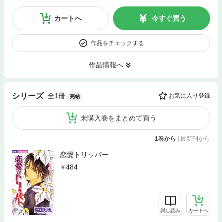
カートへ
今すぐ買う
作品をチェックする
作品情報へ
全1冊
シリーズ
お気に入り登録
完結
未購入巻をまとめて買う
1巻から
|
最新刊から
恋愛トリッパー
484
試し読み
カートへ