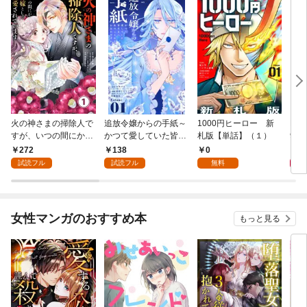
火の神さまの掃除人で
追放令嬢からの手紙～
1000円ヒーロー 新
DIM
すが、いつの間にか花
かつて愛していた皆さ
札版【単話】（１）
9.
嫁として溺愛されてい
まへ 私のことなどお忘
272
138
0
8
ます【単話】（１）
れですか？～【単話】
試読フル
試読フル
無料
（１）
女性マンガのおすすめ本
もっと見る