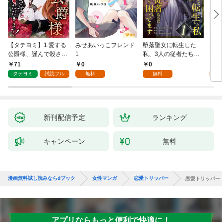
【タテヨミ】1.愛する
みせあいっこフレンド
堕落聖女に転生した
授か
公爵様、謹んで殺させ
1
私、3人の従者たちに
身籠
ていただきます！
抱かれて困ってます 第
して
71
0
0
2
1話
タテヨミ
試読フル
無料
無料
試
新刊配信予定
ランキング
キャンペーン
無料
漫画無料試し読みならdブック
女性マンガ
恋愛トリッパー
恋愛トリッパー
アプリならもっと便利で快適に！