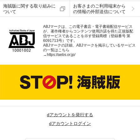
海賊版に関する取り組みに
お客さまのご利用端末から
ついて
の情報の外部送信について
ABJマークは、この電子書店・電子書籍配信サービス
が、著作権者からコンテンツ使用許諾を得た正規版配
信サービスであることを示す登録商標（登録番号 第
6091713号）です。
ABJマークの詳細、ABJマークを掲示しているサービス
の一覧はこちら
→
https://aebs.or.jp/
dアカウントを発行する
dアカウントログイン