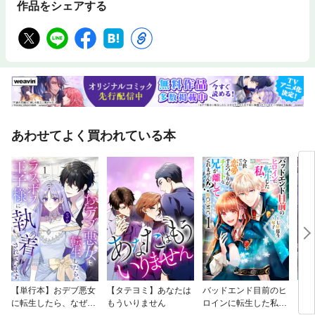
作品をシェアする
あわせてよく買われている本
【単行本】おデブ悪女
【タテヨミ】あなたは
バッドエンド目前のヒ
【タ
に転生したら、なぜか
もういりません
ロインに転生した私、
リ〜