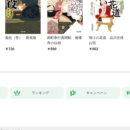
鬼役（壱） 新装版
南町奉行異聞帖 襤褸
情けの花道 品川任侠
舟の以栢
お宿
726
990
902
ランキング
キャンペーン