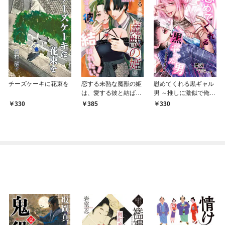
チーズケーキに花束を
恋する未熟な魔獣の姫
慰めてくれる黒ギャル
は、愛する彼と結ばれ
男 ～推しに激似で俺の
たい！
嫁～
330
385
330