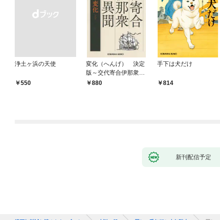
浄土ヶ浜の天使
変化（へんげ） 決定
手下は犬だけ
版～交代寄合伊那衆異
聞（1）～
￥550
880
814
新刊配信予定