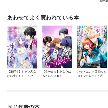
あわせてよく買われている本
【単行本】おデブ悪女
【タテヨミ】あなたは
バッドエンド目前のヒ
に転生したら、なぜか
もういりません
ロインに転生した私、
ラスボス王子様に執着
今世では恋愛するつも
されています
りがチートな兄が離し
てくれません！？@C
OMIC
同じ作者の本