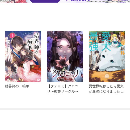
結界師の一輪華
【タテヨミ】クロユ
異世界転移したら愛犬
リ〜復讐サークル〜
が最強になりました ～
シルバーフェンリルと
俺が異世界暮らしを始
めたら～ THE COMIC