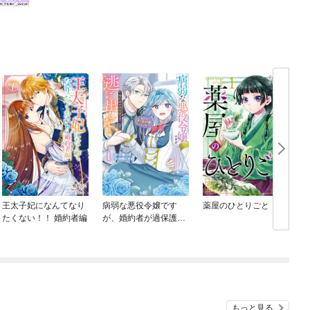
王太子妃になんてなり
病弱な悪役令嬢です
薬屋のひとりごと
たくない！！ 婚約者編
が、婚約者が過保護す
ぎて逃げ出したい(私た
ち犬猿の仲でしたよ
ね！？)
もっと見る