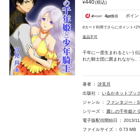
440
(税込)
ポイン
4
pt
獲得
dカード利用でさらにポイント+2
返品不可
千年に一度生まれるという伝
れた騎士団に囲まれながら、
ばれる日々だった……。シル
人なのだ。反発しながらも惹
著者
汐見月
出版社
いるかネットブッ
ジャンル
ファンタジー・S
シリーズ
麗しの千年姫と
電子版配信開始日
2013/11
ファイルサイズ
0.73 MB