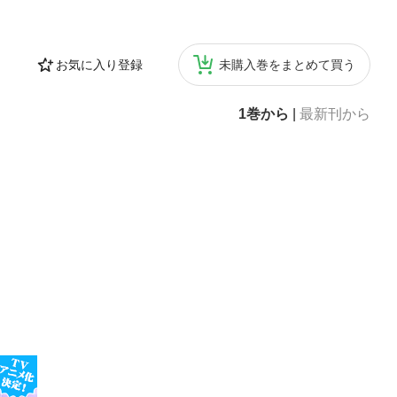
お気に入り登録
未購入巻をまとめて買う
1巻から
|
最新刊から