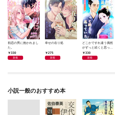
初恋の男に抱かれまし
幸せの在り処
どこかですれ違う偶然
た。
がずっと続くと思って
いた
330
275
330
新着
新着
新着
小説一般のおすすめ本