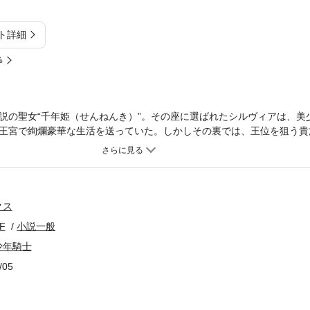
ト詳細
%
説の聖女“千年姫（せんねんき）”。その座に選ばれたシルヴィアは、美
王宮で絢爛豪華な生活を送っていた。しかしその裏では、王位を狙う貴
ヴィアは少年騎士レインのことが気に食わない。王宮内で彼女に魅せら
かれていくシルヴィアはやがて、政治闘争の闇に呑み込まれていき……
クス
F
小説一般
少年騎士
/05