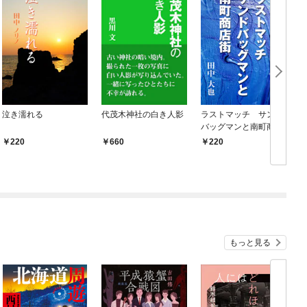
泣き濡れる
代茂木神社の白き人影
ラストマッチ サンド
バッグマンと南町商店
街
220
660
220
もっと見る