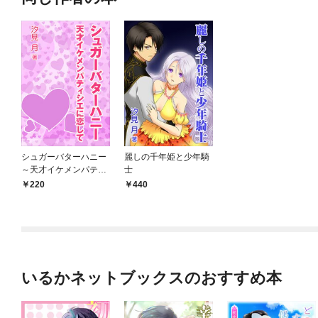
シュガーバターハニー
麗しの千年姫と少年騎
～天才イケメンパティ
士
シエに恋して
220
440
いるかネットブックスのおすすめ本