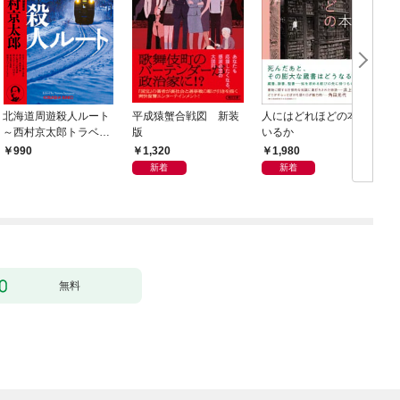
北海道周遊殺人ルート
平成猿蟹合戦図 新装
人にはどれほどの本が
～西村京太郎トラベル
版
いるか
ミステリー・セレクシ
1,320
1,980
990
ョン（1）～
新着
新着
無料