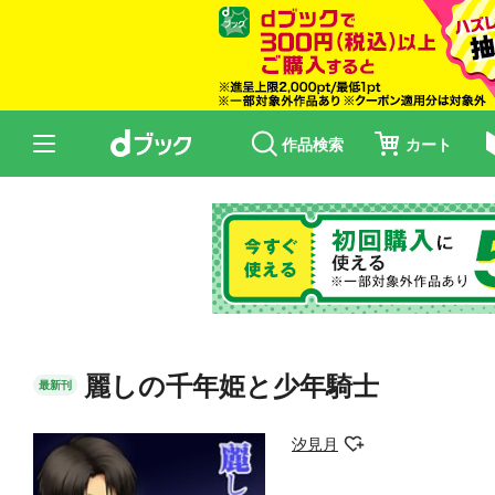
作品検索
カート
麗しの千年姫と少年騎士
最新刊
汐見月