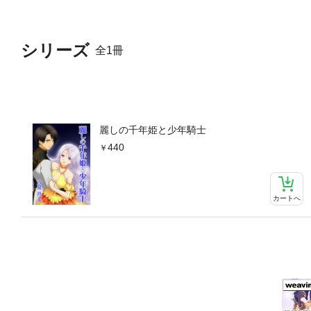
シリーズ
全1冊
麗しの千年姫と少年騎士
440
カートへ