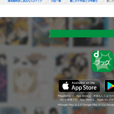
漫画無料試し読みならdブック
小説一般
麗しの千年姫と少年騎士
麗しの
Appleのロゴ、App Storeは、米国もしくはそ
Inc.の商標です。App Storeは、Apple In
Google Play および Google Play ロゴは Go