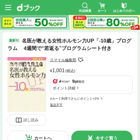
作品検索
カート
はじめての方へ
名医が教える女性ホルモン力UP「-10歳」プログ
最新刊
ラム 4週間で“若返る”プログラムシート付き
スマイル編集部
1,001
(税込)
9
pt
獲得
ポイント詳細
dカード利用でさらにポイント+2%
返品不可
試し読み
カートへ
今すぐ買う