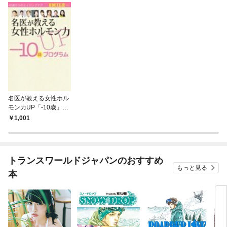
名医が教える女性ホル
モン力UP「-10歳」プ
ログラム 4週間で“若
1,001
返る”プログラムシー
ト付き
トランスワールドジャパンのおすすめ
もっと見る
本