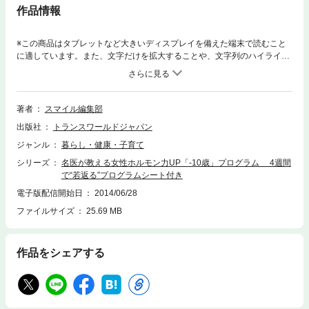
作品情報
※この商品はタブレットなど大きいディスプレイを備えた端末で読むこと
に適しています。また、文字だけを拡大することや、文字列のハイライ
ト、検索、辞書の参照、引用などの機能が使用できません。名医が教える
女性ホルモン力UP 4週間プログラム！◯実年齢50代、カラダ年齢30代
の美と健康の秘訣：美唯mie（ピンク・レディー）◯NHK「きれいの魔
法」でも活躍！：松村圭子◯雑誌「Yogani」の表紙でも活躍：吉川めい◯
著者
スマイル編集部
食べ合わせダイエットの第一人者：白鳥早奈英◯アンチエイジング医療の
出版社
トランスワールドジャパン
権威！：青木晃 and more... 肩こり・腰痛・冷え・不眠・疲れ・肌の悩
みなど不調をスッキリ解消！デトックス効果で－10歳！4週間で若返るチ
ジャンル
暮らし・健康・子育て
ェックシート付き！
シリーズ
名医が教える女性ホルモン力UP「-10歳」プログラム 4週間
で“若返る”プログラムシート付き
電子版配信開始日
2014/06/28
ファイルサイズ
25.69 MB
作品をシェアする