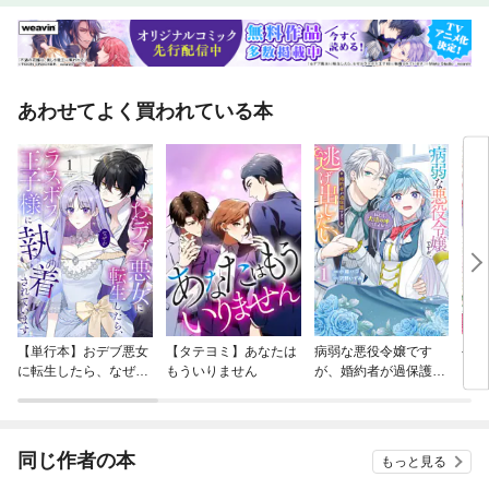
あわせてよく買われている本
【単行本】おデブ悪女
【タテヨミ】あなたは
病弱な悪役令嬢です
公爵
に転生したら、なぜか
もういりません
が、婚約者が過保護す
当た
ラスボス王子様に執着
ぎて逃げ出したい(私
されています
たち犬猿の仲でしたよ
ね！？)
同じ作者の本
もっと見る