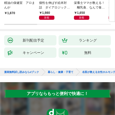
精油の保健室 アロま
個性を伸ばす絵本対
栄養士ママが教える！
一人
んが
話 ダイアロジック・
離乳食、なんで食べ
考法
リーディング
てくれないの？ 赤ちゃ
1,980
1,650
1,
￥1,870
んの「食べない」に困
新着
新着
ったら読む本
新刊配信予定
ランキング
キャンペーン
無料
漫画無料試し読みならdブック
暮らし・健康・子育て
名医が教える女性ホルモン力
アプリならもっと便利で快適に！