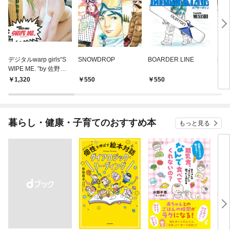
デジタルwarp girls“S
SNOWDROP
BOARDER LINE
丼本
WIPE ME. ”by 佐野円
る簡
香＿今野杏南「カフェ
厳選
1,320
550
550
5
のおねえさんが猫にな
っちゃった！？」
暮らし・健康・子育てのおすすめ本
もっと見る