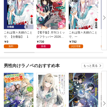
これは我々夫婦のこと
【電子版】月刊コミッ
これは我々夫婦のこと
チェ
で、【分冊版】 1
クフラッパー 2026年9
で、一
冊版
月号
0
730
792
0
無料
新着
試読増量
男性向けラノベのおすすめ本
もっと見る