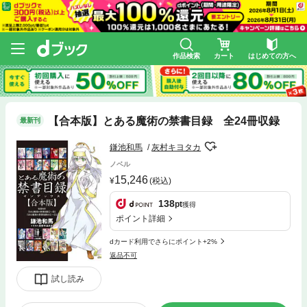
作品検索
カート
はじめての方へ
【合本版】とある魔術の禁書目録 全24冊収録
最新刊
鎌池和馬
灰村キヨタカ
ノベル
15,246
(税込)
138
pt
獲得
ポイント詳細
dカード利用でさらにポイント+2%
返品不可
試し読み