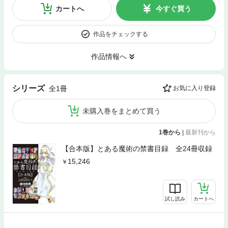
カートへ
今すぐ買う
作品をチェックする
作品情報へ
シリーズ
全1冊
お気に入り登録
未購入巻をまとめて買う
1巻から
|
最新刊から
【合本版】とある魔術の禁書目録 全24冊収録
15,246
試し読み
カートへ