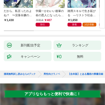
だから、私言ったわよ
学園一かわいい後輩の
雑用スキルで生き延び
天才
ね？ 〜没落令嬢の案
命の恩人になったら、
る —リストラ社会人
私の
外楽しい領地改革〜
通い妻になって関係を
のソロダンジョン攻略
戻っ
814
407
1,650
1,
1,430
迫ってくる。
記—
して
割引
新着
試読増量
新刊配信予定
ランキング
キャンペーン
無料
漫画無料試し読みならdブック
男性向けラノベ
【合本版】とある魔術の禁書目録
アプリならもっと便利で快適に！