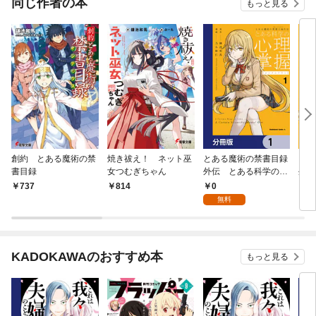
同じ作者の本
もっと見る
創約 とある魔術の禁
焼き祓え！ ネット巫
とある魔術の禁書目録
とあ
書目録
女つむぎちゃん
外伝 とある科学の心
外伝
理掌握【分冊版】 1
理掌
0
737
814
7
無料
KADOKAWAのおすすめ本
もっと見る