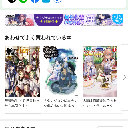
あわせてよく買われている本
無職転生 ～異世界行っ
「ダンジョンに出会い
我輩は猫魔導師である
「貴
たら本気だす～
を求めるのは間違って
～キジトラ・ルークの
いるだろうか」シリー
快適チート猫生活～
ズ