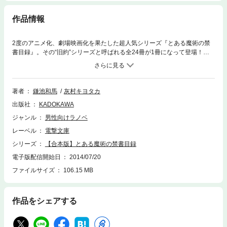
作品情報
2度のアニメ化、劇場映画化を果たした超人気シリーズ『とある魔術の禁
書目録』。その“旧約”シリーズと呼ばれる全24冊が1冊になって登場！
合本だけの特典として鎌池和馬が書き下ろしたスペシャルあとがきを収
録！ ※この合本には、『とある魔術の禁書目録(1)～(22)』『とある魔術
の禁書目録SS(1)～(2)』が収録されています。
著者
鎌池和馬
灰村キヨタカ
出版社
KADOKAWA
ジャンル
男性向けラノベ
レーベル
電撃文庫
シリーズ
【合本版】とある魔術の禁書目録
電子版配信開始日
2014/07/20
ファイルサイズ
106.15 MB
作品をシェアする