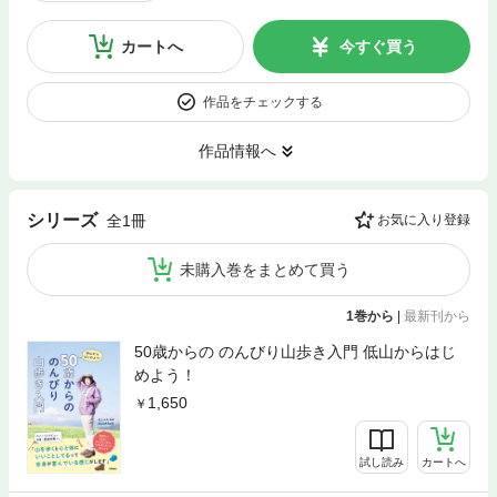
カートへ
今すぐ買う
作品をチェックする
作品情報へ
シリーズ
全1冊
お気に入り登録
未購入巻をまとめて買う
1巻から
|
最新刊から
50歳からの のんびり山歩き入門 低山からはじ
めよう！
1,650
試し読み
カートへ