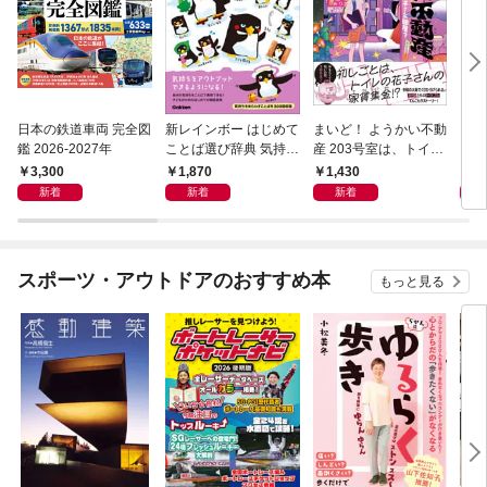
日本の鉄道車両 完全図
新レインボー はじめて
まいど！ ようかい不動
えさ
鑑 2026-2027年
ことば選び辞典 気持ち
産 203号室は、トイレ
のことば
の花子さんの部屋？
3,300
1,870
1,430
1,
新着
新着
新着
スポーツ・アウトドアのおすすめ本
もっと見る