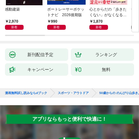
感動建築
ボートレーサーポケッ
心とからだの「歩きた
剣道
トナビ 2026後期版
くない」がなくなる
らせん流 ゆるらく歩
2,970
990
1,870
1,
き
新着
新着
新着
新刊配信予定
ランキング
キャンペーン
無料
漫画無料試し読みならdブック
スポーツ・アウトドア
50歳からの のんびり山歩き
アプリならもっと便利で快適に！