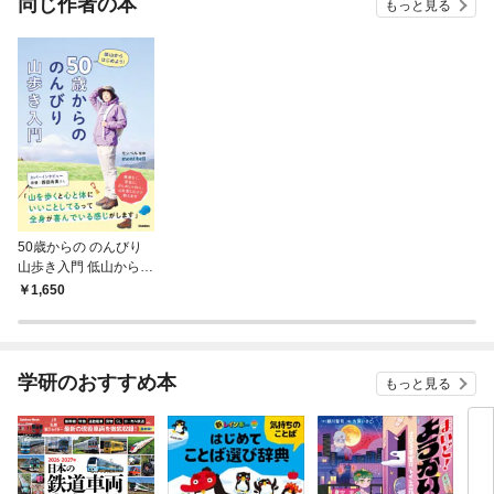
同じ作者の本
もっと見る
50歳からの のんびり
山歩き入門 低山からは
じめよう！
1,650
学研のおすすめ本
もっと見る