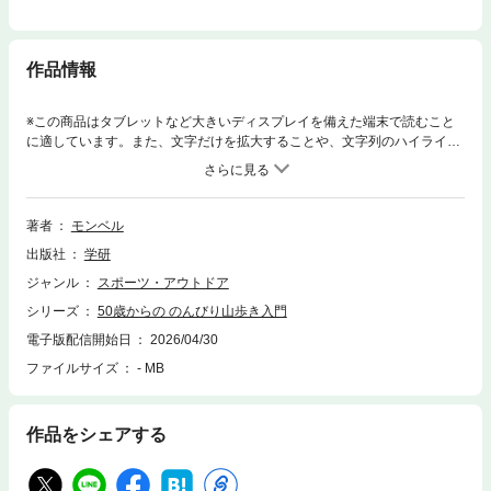
作品情報
※この商品はタブレットなど大きいディスプレイを備えた端末で読むこと
に適しています。また、文字だけを拡大することや、文字列のハイライ
ト、検索、辞書の参照、引用などの機能が使用できません。自分の時間を
自然の中で楽しむために、山歩きをはじめる50代が増加中。そんな大人の
ために、軽くて歩きやすい道具選びや、体力に応じた登り方下り方のコ
ツ、行ってからもっと楽しくなるアイデア、全国のおすすめ低山コースな
著者
モンベル
ど、情報満載の初心者ガイド
出版社
学研
ジャンル
スポーツ・アウトドア
シリーズ
50歳からの のんびり山歩き入門
電子版配信開始日
2026/04/30
ファイルサイズ
- MB
作品をシェアする