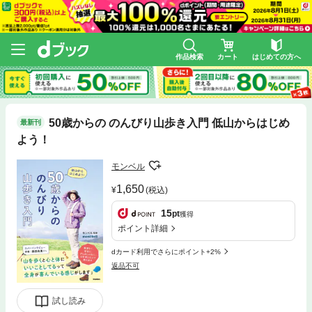
作品検索
カート
はじめての方へ
50歳からの のんびり山歩き入門 低山からはじめ
最新刊
よう！
モンベル
1,650
(税込)
15
pt
獲得
ポイント詳細
dカード利用でさらにポイント+2%
返品不可
試し読み