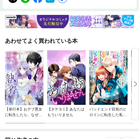
あわせてよく買われている本
【単行本】おデブ悪女
【タテヨミ】あなたは
バッドエンド目前のヒ
結界
に転生したら、なぜか
もういりません
ロインに転生した私、
ラスボス王子様に執着
今世では恋愛するつも
されています
りがチートな兄が離し
てくれません！？@C
OMIC