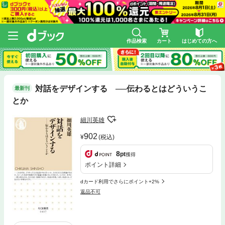
作品検索
カート
はじめての方へ
対話をデザインする ──伝わるとはどういうこ
最新刊
とか
細川英雄
902
(税込)
8
pt
獲得
ポイント詳細
dカード利用でさらにポイント+2%
返品不可