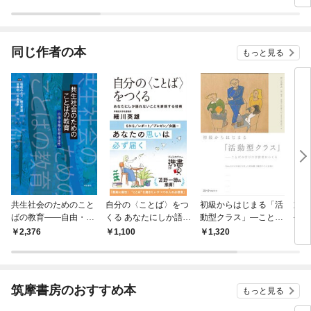
ラスボス王子様に執着
今世
されています
りが
てく
OMI
同じ作者の本
もっと見る
共生社会のためのこと
自分の〈ことば〉をつ
初級からはじまる「活
対
ばの教育――自由・幸
くる あなたにしか語れ
動型クラス」―ことば
──
福・対話・市民性
ないことを表現する技
の学びは学習者がつく
うこ
2,376
1,100
1,320
9
術
る―『みんなの日本
語』を使った教科書・
活動型クラスを例に
筑摩書房のおすすめ本
もっと見る