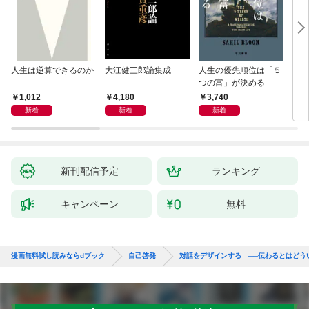
人生は逆算できるのか
大江健三郎論集成
人生の優先順位は「５
極限
つの富」が決める
1,012
4,180
3,740
2,
新着
新着
新着
新刊配信予定
ランキング
キャンペーン
無料
漫画無料試し読みならdブック
自己啓発
対話をデザインする ──伝わるとはどう