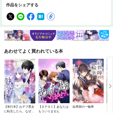
作品をシェアする
あわせてよく買われている本
【単行本】おデブ悪女
【タテヨミ】あなたは
結界師の一輪華
バッ
に転生したら、なぜか
もういりません
ロイ