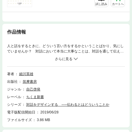
試し読み
カートへ
作品情報
人と話をするときに、どういう言い方をするかということばかり、気にし
ていませんか？ 対話において本当に大事なことは、対話を通して伝えた
いことは何か、ということです。そして、対話を通して何を伝えるのかと
いうことは、あなた自身にしか決められません。本書では、自分の「テー
マ」を発見することから始めて、話題の決め方、他者とつながり他者を理
解する方法、納得と合意の形成まで、生活や仕事における対話とあなた自
著者
細川英雄
身の《生きる目的》の関係についてわかりやすくお話ししていきます。
出版社
筑摩書房
ジャンル
自己啓発
レーベル
ちくま新書
シリーズ
対話をデザインする ──伝わるとはどういうことか
電子版配信開始日
2019/06/28
ファイルサイズ
3.86 MB