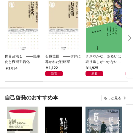
世界政治１ ――民主
石原莞爾 ――信仰に
ささやかな、あるいは
人生
化と権威主義化
導かれた戦略家
取り返しがつかないも
の
1,122
1,925
1,
1,034
新着
新着
自己啓発のおすすめ本
もっと見る