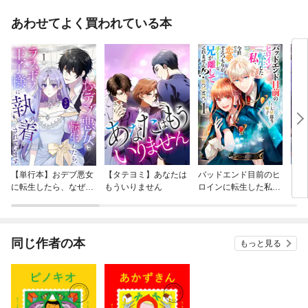
あわせてよく買われている本
【単行本】おデブ悪女
【タテヨミ】あなたは
バッドエンド目前のヒ
【タ
に転生したら、なぜか
もういりません
ロインに転生した私、
リ〜
ラスボス王子様に執着
今世では恋愛するつも
されています
りがチートな兄が離し
てくれません！？@C
OMIC
同じ作者の本
もっと見る