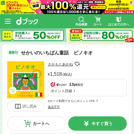
作品検索
カート
はじめての方へ
せかいのいちばん童話 ピノキオ
最新刊
さかもとあかね
1,518
(税込)
13
pt
獲得
ポイント詳細
dカード利用でさらにポイント+2%
試し読み
返品不可
カートへ
今すぐ買う