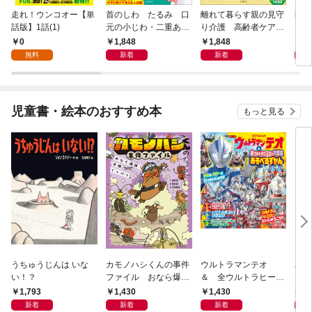
走れ！ウンコオー【単
首のしわ たるみ 口
離れて暮らす親の見守
幽子
話版】1話(1)
元の小じわ・二重あ
り介護 高齢者ケアの
ご 何歳からでもここ
専門家が教える最善の
0
1,848
1,848
1,
まで若くなる！ 名医
対策Q＆A大全
無料
新着
新着
が教える最新１分体操
大全
児童書・絵本のおすすめ本
もっと見る
うちゅうじんは いな
カモノハシくんの事件
ウルトラマンテオ
星の
い！？
ファイル おなら爆
＆ 全ウルトラヒーロ
いグ
弾！ 危機イッパツ編
ー大集合 あそべるず
1,793
1,430
1,430
7
かん
新着
新着
新着