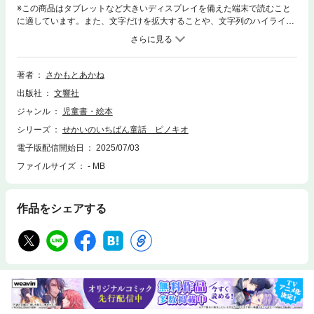
※この商品はタブレットなど大きいディスプレイを備えた端末で読むこと
に適しています。また、文字だけを拡大することや、文字列のハイライ
ト、検索、辞書の参照、引用などの機能が使用できません。☆★せかいの
いちばん、集めました★☆日本だったら「桃太郎」といった、その国で一
番有名なお話を集めた絵本シリーズ（対象年齢：4歳～7歳）イタリアは
「ピノキオ」【あらすじ】やんちゃな木彫りの人形、ピノキオは勉強が嫌
著者
さかもとあかね
いで、うまい話にすぐ騙される。でも、いつかは人間になりたくて――。
出版社
文響社
身に降りかかる誘惑や、数々の困難を乗り越えて、ピノキオは夢をかなえ
ることができるのか？イタリアの童話作家カルロ・コッローディによって
ジャンル
児童書・絵本
1883年に発表されたイタリアのいちばん童話「ピノッキオの冒険」が原作
シリーズ
せかいのいちばん童話 ピノキオ
になります。
電子版配信開始日
2025/07/03
ファイルサイズ
- MB
作品をシェアする