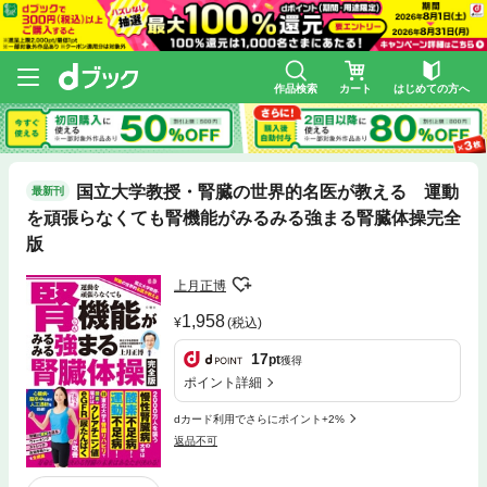
作品検索
カート
はじめての方へ
国立大学教授・腎臓の世界的名医が教える 運動
最新刊
を頑張らなくても腎機能がみるみる強まる腎臓体操完全
版
上月正博
1,958
(税込)
17
pt
獲得
ポイント詳細
dカード利用でさらにポイント+2%
返品不可