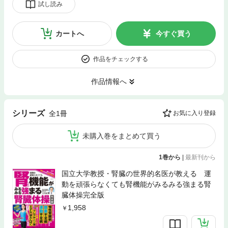
試し読み
カートへ
今すぐ買う
作品をチェックする
作品情報へ
シリーズ
全1冊
お気に入り登録
未購入巻をまとめて買う
1巻から
|
最新刊から
国立大学教授・腎臓の世界的名医が教える 運
動を頑張らなくても腎機能がみるみる強まる腎
臓体操完全版
1,958