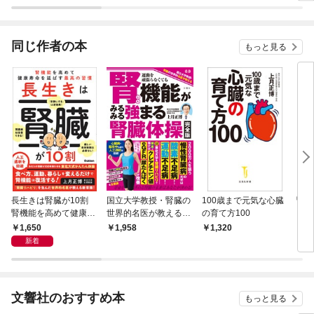
ラスボス王子様に執着
されています
同じ作者の本
もっと見る
長生きは腎臓が10割
国立大学教授・腎臓の
100歳まで元気な心臓
腎臓
腎機能を高めて健康寿
世界的名医が教える
の育て方100
る！
命を延ばす最高の習慣
運動を頑張らなくても
1,650
1,958
1,320
1,
腎機能がみるみる強ま
新着
る腎臓体操完全版
文響社のおすすめ本
もっと見る