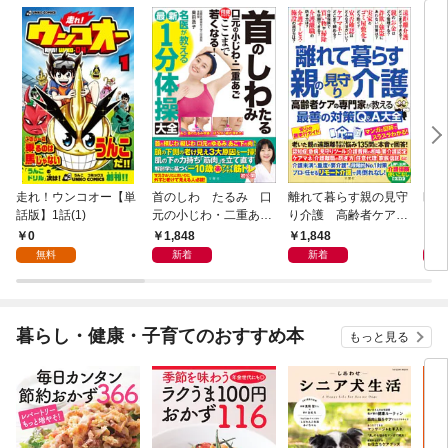
走れ！ウンコオー【単
首のしわ たるみ 口
離れて暮らす親の見守
幽子
話版】1話(1)
元の小じわ・二重あ
り介護 高齢者ケアの
ご 何歳からでもここ
専門家が教える最善の
0
1,848
1,848
1,
まで若くなる！ 名医
対策Q＆A大全
無料
新着
新着
が教える最新１分体操
大全
暮らし・健康・子育てのおすすめ本
もっと見る