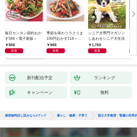
毎日カンタン節約おか
季節を味わうラクうま
シニア犬専門マガジン
アイ
ず366＜電子新版＞
100円おかず116＜電
しあわせシニア犬生活
ピ 
子新版＞
しも
968
968
1,760
1,
新着
新着
新着
新刊配信予定
ランキング
キャンペーン
無料
漫画無料試し読みならdブック
暮らし・健康・子育て
国立大学教授・腎臓の世界