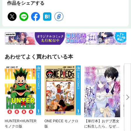
作品をシェアする
患者さんを見て運動の必要性を痛感！腎臓リハビリの効果を実証し国内外
に普及するまでの物語第１章：【腎臓と酸素】「腎臓の酸素不足」こそ腎
機能低下の重大原因！酸素を大量消費する脳の数倍の血流を必要とし数百
億個の細胞が不眠不休で働く腎臓には「酸素」がもっと必要だ第２章：
【腎臓と運動】慢性腎臓病の多くは「運動不足病」！東北大学発「腎臓リ
ハビリ」で最重要は「中強度の有酸素運動」！息切れするかしないかのペ
ースで週合計150分以上歩くのが肝心第３章：【効果・エビデンス・最新
展開】健康保険で指導を受けられる時代に！国内外に広く普及する「腎臓
リハビリ」15の効果第４章：【腎臓体操】有酸素運動だけでは不十分！
安静を回避！腎臓に酸素を送り腎細胞を守る暮らしの中でちょこっと行う
あわせてよく買われている本
「腎臓体操」第５章：【ストレッチ】漫然と伸ばすだけでは効果薄！全身
をほぐして運動機能・血流・柔軟性・若さを保ち腎臓を守る「腎臓活性ス
トレッチ」第６章：【筋トレ】安静にしてやせ衰えサルコペニア・フレイ
ル・寝たきりに陥るのを防止！腎臓病への抵抗力が強まり日常生活に必要
な筋力を養う「高効率筋トレ」第７章：【最新情報】慢性腎臓病の患者さ
んに朗報！腎臓を守る新薬・食べ方・食べ物、知っておきたい新指標「腎
臓寿命」など最新情報第８章：【運動療法症例集】クレアチニン値・尿た
んぱく・慢性腎臓病のステージも改善し、人工透析を回避！透析中の患者
さんも元気と体力を取り戻せた症例集巻末付録：１. 慢性腎臓病の進行度
と重症度２. 腎機能早見表３. 腎臓リハビリ運動記録シート
HUNTER×HUNTER
ONE PIECE モノクロ
【単行本】おデブ悪女
【タ
モノクロ版
版
に転生したら、なぜか
もう