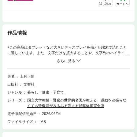
試し読み
カートへ
作品情報
※この商品はタブレットなど大きいディスプレイを備えた端末で読むこと
に適しています。また、文字だけを拡大することや、文字列のハイライ
ト、検索、辞書の参照、引用などの機能が使用できません。2000万人を襲
う「慢性腎臓病」の大半は「酸素不足病」「運動不足病」！世界注目！東
北大学発「腎臓リハビリ」で酸素が届けばクレアチニン値・eGFR・尿た
んぱくが改善！心臓病・脳卒中も減り人工透析を回避！長生きできる！腎
著者
上月正博
臓に酸素を送る「ウォーキング」「ストレッチ」「高効率筋トレ」を全網
出版社
文響社
羅寿命を決める腎臓の未来はあなたが決める！数百億個の細胞が休まず働
き大量の酸素と血流を必要とする腎臓は酸欠の影響を受けやすい臓器！な
ジャンル
暮らし・健康・子育て
のに、現代人は、運動不足・浅い呼吸・貧血・脱水・高血糖・睡眠時無呼
シリーズ
国立大学教授・腎臓の世界的名医が教える 運動を頑張らな
吸症候群で酸素が不足しがち！安静をやめ、有酸素運動で腎臓に酸素と血
くても腎機能がみるみる強まる腎臓体操完全版
液を送れば、腎臓の細胞はいきいきと活動し、本来の腎機能を取り戻して
くれます。（本書より）ステージG3aの慢性腎臓病が３ヵ月でG2に改善！
電子版配信開始日
2026/06/04
尿たんぱくが出なくなった！人工透析の不安が薄らいだ！【目次】序
ファイルサイズ
- MB
章：私たちの寿命を決める重要臓器「腎臓」が最も必要としているものは
何か？それは、「酸素」でした。マンガ：東北大学発「腎臓リハビリテー
ション」誕生秘話慢性腎臓病に運動は禁忌」の定説を疑い、やせ衰えゆく