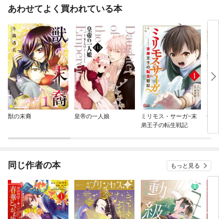
あわせてよく買われている本
獣の末裔
皇帝の一人娘
ミリモス・サーガ−末
信長
弟王子の転生戦記
ら織
なり
同じ作者の本
もっと見る