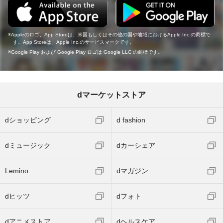
Appleのロゴ、App Storeは、米国もしくはその他の国や地域におけるApple Inc.の商標で
す。App Storeは、Apple Inc.のサービスマークです。
Google Play および Google Play ロゴは Google LLC の商標です。
dマーケットストア
dショッピング
d fashion
dミュージック
dカーシェア
Lemino
dマガジン
dヒッツ
dフォト
dアニメストア
dヘルスケア