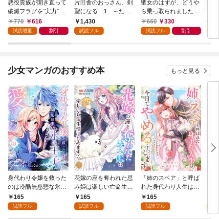
悪役貴族が開き直って
片田舎のおっさん、剣
聖女のはずが、どうや
漆
破滅フラグを“実力”で
聖になる 1 ～ただ
ら乗っ取られました 1
仲間
叩き折っていたら、い
の田舎の剣術師範だっ
巻
ので
770
616
1,430
660
330
6
つの間にかヒロイン達
たのに、大成した弟子
ます
試読増量
割引
試読フル
試読フル
割引
試
から英雄視されるよう
たちが俺を放ってくれ
になった件（コミッ
ない件～
ク） 1巻
少女マンガのおすすめ本
もっと見る
身代わり令嬢を救った
花嫁の座を奪われた忌
「姉のスペア」と呼ば
大好
のは冷酷無慈悲な氷の
み姫は楽しい亡命生活
れた身代わり人生は、
うお
王子の愛でした１
はじめます！１
今日でやめることにし
１
165
165
165
1
ます～辺境で自由を満
試読フル
試読フル
試読フル
試
喫中なので、今さら真