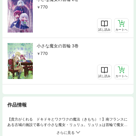
770
試し読み
カートへ
小さな魔女の首輪 3巻
770
試し読み
カートへ
作品情報
【貴方がくれる ドキドキとワクワクの魔法（きもち）！】南フランスに
ある古城の施設で暮らす小さな魔女・リュリュ。リュリュは首輪で魔女の
力を抑えられ、外の世界から閉ざされた生活を送っていた。そんな彼女の
下にやって来た、新しい保育士・カミロ。彼と過ごす毎日は、これまでの