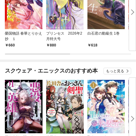
榮国物語 春華とりかえ
プリンセス 2026年2
白石君の動級生 1巻
月刊
抄 １
月特大号
18
660
880
618
5
スクウェア・エニックスのおすすめ本
もっと見る