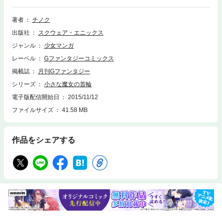
退屈だらけの日々とは違っていて…。ツンデレ魔女の成長を描く、優しく
甘いマジカルライフ！（C)2013 Chinoku
著者
チノク
出版社
スクウェア・エニックス
ジャンル
少女マンガ
レーベル
Gファンタジーコミックス
掲載誌
月刊Gファンタジー
シリーズ
小さな魔女の首輪
電子版配信開始日
2015/11/12
ファイルサイズ
41.58 MB
作品をシェアする