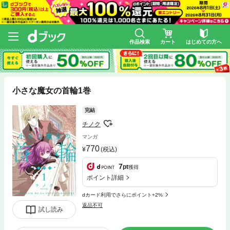
作品検索
カート
はじめての方へ
小さな魔女の首輪1巻
完結
チノク
マンガ
770
(税込)
7
pt
獲得
ポイント詳細
dカード利用でさらにポイント+2%
返品不可
試し読み