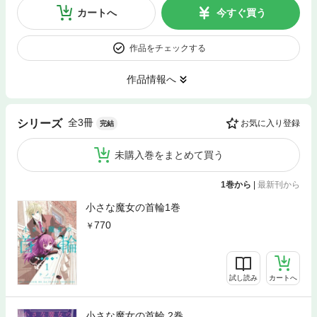
カートへ
今すぐ買う
作品をチェックする
作品情報へ
全3冊
シリーズ
お気に入り登録
完結
未購入巻をまとめて買う
1巻から
|
最新刊から
小さな魔女の首輪1巻
770
試し読み
カートへ
小さな魔女の首輪 2巻