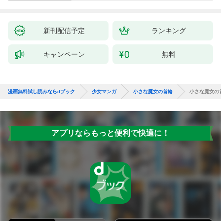
の聖女と言われても知
りません！～１
新刊配信予定
ランキング
キャンペーン
無料
漫画無料試し読みならdブック
少女マンガ
小さな魔女の首輪
小さな魔女の
アプリならもっと便利で快適に！