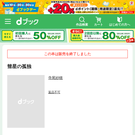
作品検索
カート
はじめての方へ
この本は販売を終了しました
彗星の孤独
寺尾紗穂
返品不可