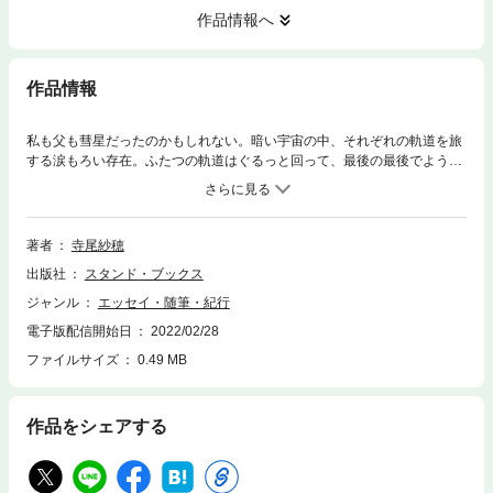
作品情報へ
作品情報
私も父も彗星だったのかもしれない。暗い宇宙の中、それぞれの軌道を旅
する涙もろい存在。ふたつの軌道はぐるっと回って、最後の最後でようや
く少しだけ交わった。そんな気がした。——「二つの彗星」 「遠くて遠
い」父、娘たちのぬくもり、もう会えない人と風景。ひとりの人間とし
て、母として、女として切実に生きる日常を、世界を、愛おしく、 時には
怒りにも似た決意を持って綴る。闇から明かりさす世界に向かう、光のよ
著者
寺尾紗穂
うな言葉。 亡父・寺尾次郎（字幕翻訳家）について書き、大きな反響を呼
出版社
スタンド・ブックス
んだ「二つの彗星」をはじめ、新聞、雑誌、ウェブ、これまで様々な媒体
で書いた文章の他に、大幅に書き下ろしを追加。唯一無二の音楽家・文筆
ジャンル
エッセイ・随筆・紀行
家による待望のエッセイ集。
電子版配信開始日
2022/02/28
ファイルサイズ
0.49 MB
作品をシェアする