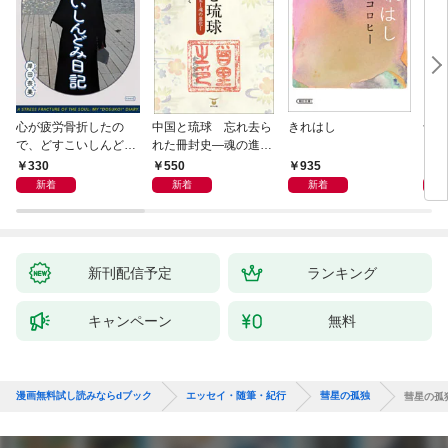
心が疲労骨折したの
中国と琉球 忘れ去ら
きれはし
母が
で、どすこいしんどみ
れた冊封史―魂の進化
日記
―
330
550
935
1,
新着
新着
新着
新刊配信予定
ランキング
キャンペーン
無料
漫画無料試し読みならdブック
エッセイ・随筆・紀行
彗星の孤独
彗星の孤