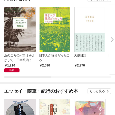
あのころのパラオをさ
日本人が移民だったこ
天使日記
彗星
がして 日本統治下の
ろ
南洋を生きた人々
1,210
2,090
2,970
1,
新着
エッセイ・随筆・紀行のおすすめ本
もっと見る