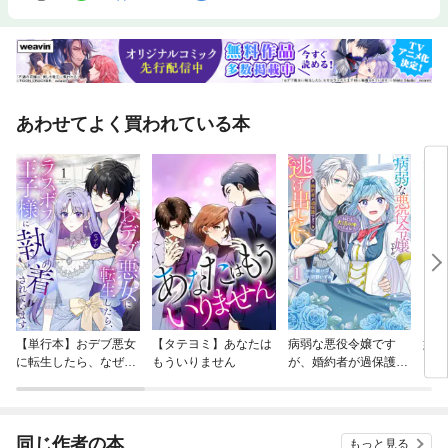
あわせてよく買われている本
【単行本】おデブ悪女
【タテヨミ】あなたは
病弱な悪役令嬢です
妹は
に転生したら、なぜか
もういりません
が、婚約者が過保護す
ラスボス王子様に執着
ぎて逃げ出したい(私
されています
たち犬猿の仲でしたよ
ね！？)
同じ作者の本
もっと見る