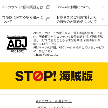
dアカウント2段階認証とは
Cookieの利用について
海賊版に関する取り組みに
お客さまのご利用端末から
ついて
の情報の外部送信について
ABJマークは、この電子書店・電子書籍配信サービス
が、著作権者からコンテンツ使用許諾を得た正規版配
信サービスであることを示す登録商標（登録番号 第
6091713号）です。
ABJマークの詳細、ABJマークを掲示しているサービス
の一覧はこちら
→
https://aebs.or.jp/
dアカウントを発行する
dアカウントログイン