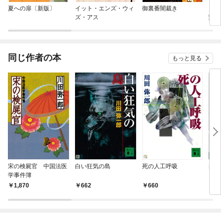
夏への扉〔新版〕
イット・エンズ・ウィ
御裏番闇裁き
【電
ズ・アス
黙示
ム・
同じ作者の本
もっと見る
宋の検屍官 中国法医
白い狂気の島
死の人工呼吸
白く
学事件簿
1,870
662
660
6