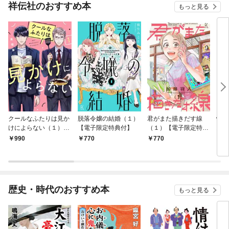
祥伝社のおすすめ本
もっと見る
クールなふたりは見か
脱落令嬢の結婚（１）
君がまた描きだす線
情け
けによらない（１）
【電子限定特典付】
（１）【電子限定特典
お宿
【電子限定特典付】
付】
990
770
770
9
歴史・時代のおすすめ本
もっと見る