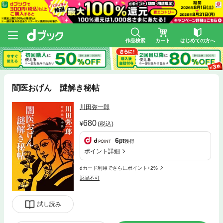
作品検索
カート
はじめての方へ
闇医おげん 謎解き秘帖
川田弥一郎
680
(税込)
6
pt
獲得
ポイント詳細
dカード利用でさらにポイント+2%
返品不可
試し読み