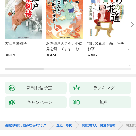
大江戸豪剣侍
お内儀さんこそ、心に
情けの花道 品川任侠
必殺
鬼を飼ってます おけ
お宿
の弦
いの戯作手帖
814
924
902
8
新刊配信予定
ランキング
キャンペーン
無料
漫画無料試し読みならdブック
歴史・時代
闇医おげん 謎解き秘帖
闇医お