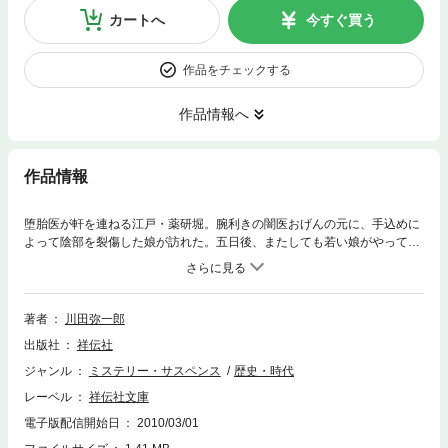
カートへ
今すぐ買う
作品をチェックする
作品情報へ
作品情報
堕胎医が軒を連ねる江戸・薬研堀。腕利きの闇医おげんの元に、手込めに
よって陰部を裂傷した娘が訪れた。五日後、またしても若い娘がやって来
る。連続強姦か？そんな矢先、おげんが堕胎術を施した娘が身投げし…。
おげんが解決する時代医学推理集！
著者
川田弥一郎
出版社
祥伝社
ジャンル
ミステリー・サスペンス
歴史・時代
レーベル
祥伝社文庫
電子版配信開始日
2010/03/01