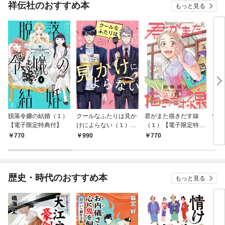
祥伝社のおすすめ本
もっと見る
脱落令嬢の結婚（１）
クールなふたりは見か
君がまた描きだす線
情け
【電子限定特典付】
けによらない（１）
（１）【電子限定特典
お宿
【電子限定特典付】
付】
770
990
770
9
歴史・時代のおすすめ本
もっと見る