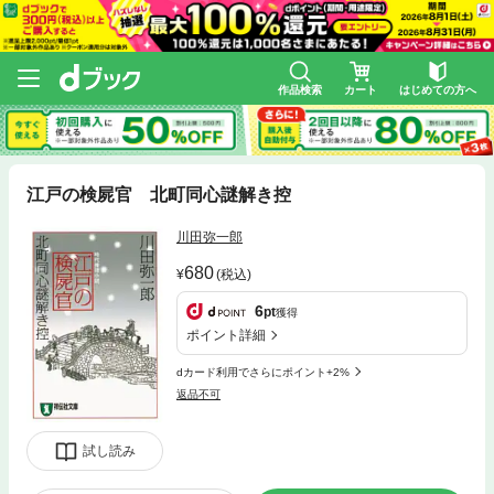
作品検索
カート
はじめての方へ
江戸の検屍官 北町同心謎解き控
川田弥一郎
680
(税込)
6
pt
獲得
ポイント詳細
dカード利用でさらにポイント+2%
返品不可
試し読み