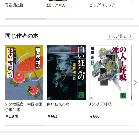
黄昏流星群
ぼっけもん
ビッグコミック
どう
同じ作者の本
もっと見る
宋の検屍官 中国法医
白い狂気の島
死の人工呼吸
白く
学事件簿
1,870
662
660
6