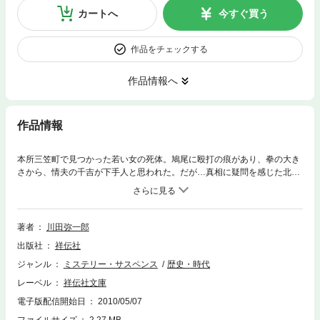
カートへ
今すぐ買う
作品をチェックする
作品情報へ
作品情報
本所三笠町で見つかった若い女の死体。鳩尾に殴打の痕があり、拳の大き
さから、情夫の千吉が下手人と思われた。だが…真相に疑問を感じた北町
奉行同心・北沢彦太郎は、意外な事実を掴む。江戸の検屍官が医者の玄
海、絵師お月とともに“死体が語る”謎を解く、時代医学推理の傑作！
著者
川田弥一郎
出版社
祥伝社
ジャンル
ミステリー・サスペンス
歴史・時代
レーベル
祥伝社文庫
電子版配信開始日
2010/05/07
ファイルサイズ
2.27 MB