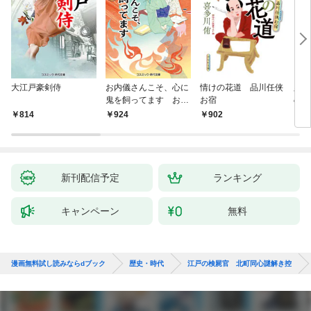
大江戸豪剣侍
お内儀さんこそ、心に
情けの花道 品川任侠
必殺
鬼を飼ってます おけ
お宿
の弦
いの戯作手帖
814
924
902
8
新刊配信予定
ランキング
キャンペーン
無料
漫画無料試し読みならdブック
歴史・時代
江戸の検屍官 北町同心謎解き控