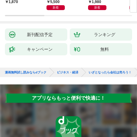
よう
化」
5,500
1,980
1,
1,870
新着
新着
新刊配信予定
ランキング
キャンペーン
無料
漫画無料試し読みならdブック
ビジネス・経済
いざとなったら会社は売ろう！
アプリならもっと便利で快適に！