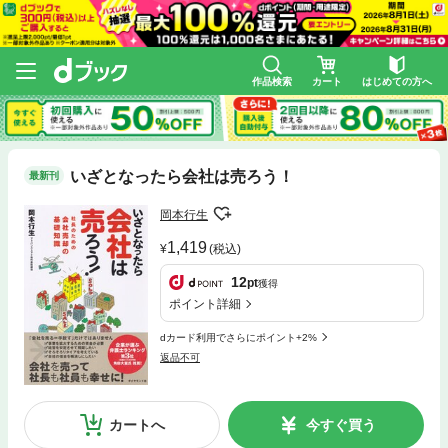
作品検索
カート
はじめての方へ
いざとなったら会社は売ろう！
最新刊
岡本行生
1,419
(税込)
12
pt
獲得
ポイント詳細
dカード利用でさらにポイント+2%
返品不可
カートへ
今すぐ買う