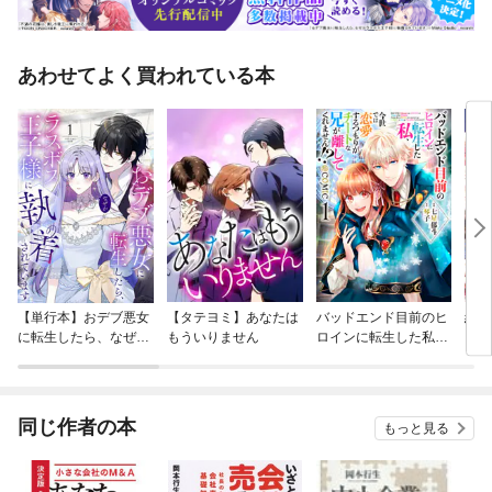
あわせてよく買われている本
【単行本】おデブ悪女
【タテヨミ】あなたは
バッドエンド目前のヒ
結界
に転生したら、なぜか
もういりません
ロインに転生した私、
ラスボス王子様に執着
今世では恋愛するつも
されています
りがチートな兄が離し
てくれません！？@C
OMIC
同じ作者の本
もっと見る