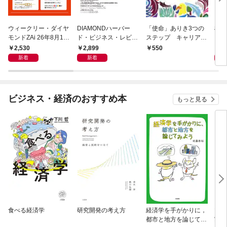
ウィークリー・ダイヤ
DIAMONDハーバー
「使命」ありき3つの
極限
モンドZAi 26年8月10
ド・ビジネス・レビュ
ステップ キャリアの
日・17日合併号
ー 2026年9月号 特集
成功とは何か
2,530
2,899
2,
550
「上司をマネジメント
新着
新着
する」
ビジネス・経済のおすすめ本
もっと見る
食べる経済学
研究開発の考え方
経済学を手がかりに，
マン
都市と地方を論じてみ
実 