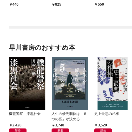
1
ンダリー（1）
440
825
550
早川書房のおすすめ本
機龍警察 漆黒社会
人生の優先順位は「５
史上最悪の相棒
つの富」が決める
2,420
3,740
3,520
新着
新着
新着