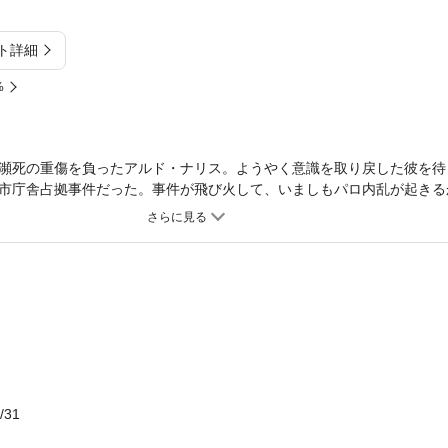
ト詳細
%
瀕死の重傷を負ったアルド・ナリス。ようやく意識を取り戻した彼を待
市庁舎占拠事件だった。事件が飛び火して、いましもパロ内乱が起きる
に、ナリスは、ベッドに横たわったまま、事件解決の恐るべき秘策を授
・挿絵が収録されておりません）
/31