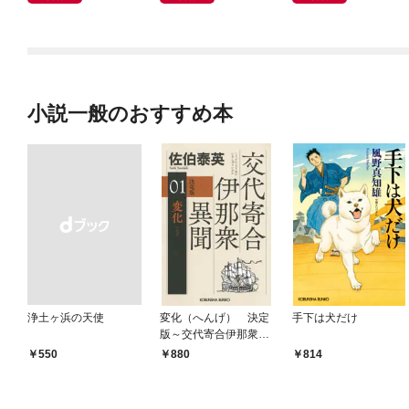
小説一般のおすすめ本
浄土ヶ浜の天使
変化（へんげ） 決定
手下は犬だけ
版～交代寄合伊那衆異
聞（1）～
￥550
880
814