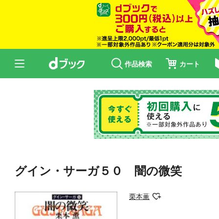
作品検索
カート
グイン・サーガ５０ 闇の微笑
栗本薫