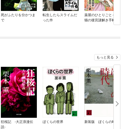
死がふたりを分かつま
転生したらスライムだ
薬屋のひとりごと～猫
で
った件
猫の後宮謎解き手帳～
もっと見る
狂桜記 -大正浪漫伝
ぼくらの世界
新装版 ぼくらの時代
説-