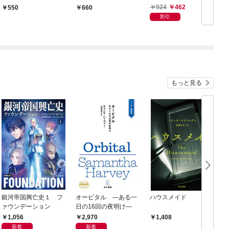
924
462
550
660
割引
もっと見る
銀河帝国興亡史１ フ
オービタル ―ある一
ハウスメイド
ァウンデーション
日の16回の夜明け―
1,056
2,970
1,408
新着
新着