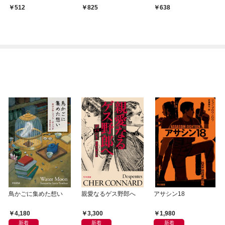
512
825
638
鳥かごに集めた想い
親愛なるゲス野郎へ
アサシン18
4,180
3,300
1,980
新着
新着
新着