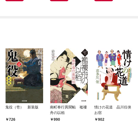
鬼役（壱） 新装版
南町奉行異聞帖 襤褸
情けの花道 品川任侠
舟の以栢
お宿
726
990
902