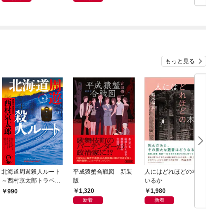
もっと見る
北海道周遊殺人ルート
平成猿蟹合戦図 新装
人にはどれほどの本が
～西村京太郎トラベル
版
いるか
ミステリー・セレクシ
1,320
1,980
990
ョン（1）～
新着
新着