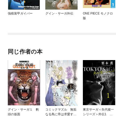
強殖装甲ガイバー
グイン・サーガ外伝
ONE PIECE モノクロ
版
同じ作者の本
グイン・サーガ１ 豹
コミックマズル 無垢
東京サーガ＜矢代俊一
頭の仮面
なる鳥に帝は求愛する
シリーズ＞外伝1 テ