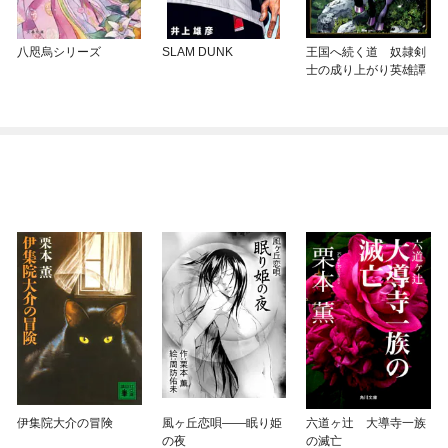
八咫烏シリーズ
SLAM DUNK
王国へ続く道 奴隷剣
士の成り上がり英雄譚
伊集院大介の冒険
風ヶ丘恋唄——眠り姫
六道ヶ辻 大導寺一族
の夜
の滅亡