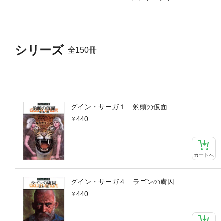
シリーズ
全150冊
グイン・サーガ１ 豹頭の仮面
440
カートへ
グイン・サーガ４ ラゴンの虜囚
440