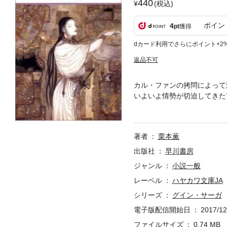
440
(税込)
ポイン
4
pt
獲得
dカード利用でさらにポイント+2
返品不可
カル・ファンの拷問によって
いよいよ情勢が切迫してきた
う。万策尽きたヴァレリウス
弾。（※電子書籍版には口絵
著者
栗本薫
出版社
早川書房
ジャンル
小説一般
レーベル
ハヤカワ文庫JA
シリーズ
グイン・サーガ
電子版配信開始日
2017/12
ファイルサイズ
0.74 MB