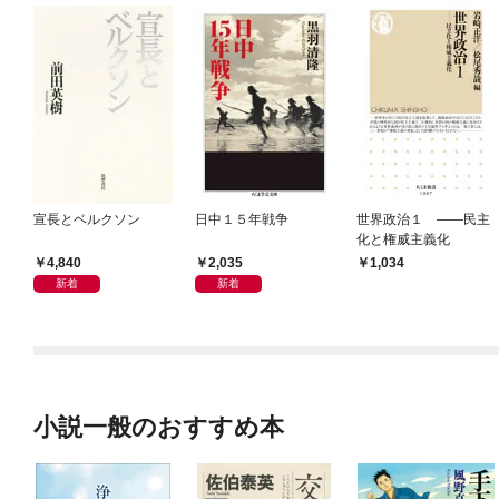
宣長とベルクソン
日中１５年戦争
世界政治１ ――民主
化と権威主義化
4,840
2,035
1,034
新着
新着
小説一般のおすすめ本