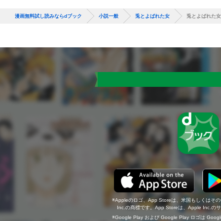
漫画無料試し読みならdブック
小説一般
兎とよばれた女
兎とよばれた女
Appleのロゴ、App Storeは、米国もしくはそ
Inc.の商標です。App Storeは、Apple In
Google Play および Google Play ロゴは Go