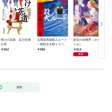
情けの花道 品川任侠
北海道周遊殺人ルート
皇宮の自鳴琴（オルゴ
お宿
～西村京太郎トラベル
ール）
ミステリー・セレクシ
814
902
990
ョン（1）～
新着
無料