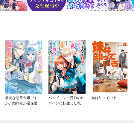
病弱な悪役令嬢です
バッドエンド目前のヒ
妹は知っている
が、婚約者が過保護す
ロインに転生した私、
ぎて逃げ出したい(私た
今世では恋愛するつも
ち犬猿の仲でしたよ
りがチートな兄が離し
ね！？)
てくれません！？@C
OMIC