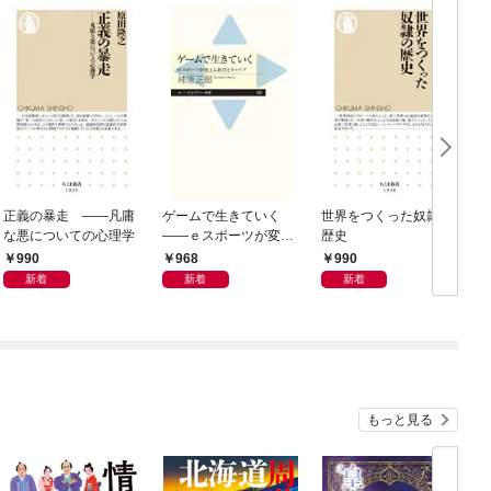
正義の暴走 ――凡庸
ゲームで生きていく
世界をつくった奴隷の
な悪についての心理学
――ｅスポーツが変え
歴史
（
る教育とキャリア
990
968
990
新着
新着
新着
もっと見る