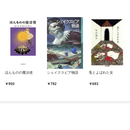
ほんものの魔法使
シェイクスピア物語
兎とよばれた女
950
792
693