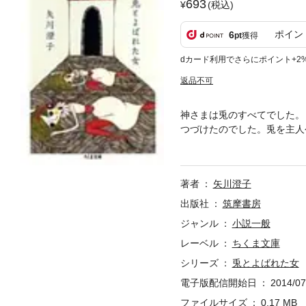
693
(税込)
ポイン
6
pt
獲得
dカード利用でさらにポイント+2
返品不可
神さまは兎のすべてでした。
つづけたのでした。兎を主人
く。「不滅の少女」と呼ばれ
著者
矢川澄子
出版社
筑摩書房
ジャンル
小説一般
レーベル
ちくま文庫
シリーズ
兎とよばれた女
電子版配信開始日
2014/07
ファイルサイズ
0.17 MB