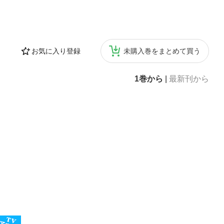
お気に入り登録
未購入巻をまとめて買う
1巻から
|
最新刊から