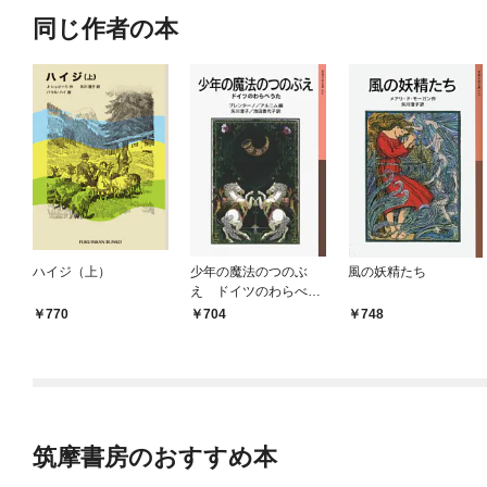
同じ作者の本
ハイジ（上）
少年の魔法のつのぶ
風の妖精たち
え ドイツのわらべう
た
770
704
748
筑摩書房のおすすめ本