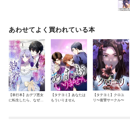
あわせてよく買われている本
【単行本】おデブ悪女
【タテヨミ】あなたは
【タテヨミ】クロユ
に転生したら、なぜか
もういりません
リ〜復讐サークル〜
ラスボス王子様に執着
されています