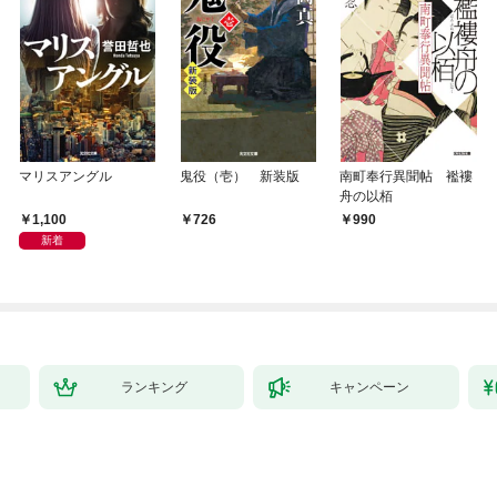
マリスアングル
鬼役（壱） 新装版
南町奉行異聞帖 襤褸
舟の以栢
1,100
726
990
新着
ランキング
キャンペーン