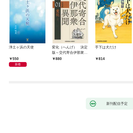
浄土ヶ浜の天使
変化（へんげ） 決定
手下は犬だけ
版～交代寄合伊那衆異
聞（1）～
550
880
814
新着
新刊配信予定