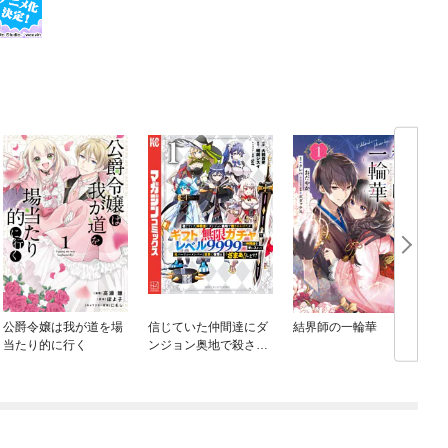
公爵令嬢は我が道を場
信じていた仲間達にダ
結界師の一輪華
当たり的に行く
ンジョン奥地で殺され
かけたがギフト『無限
ガチャ』でレベル９９
９９の仲間達を手に入
れて元パーティーメン
バーと世界に復讐＆