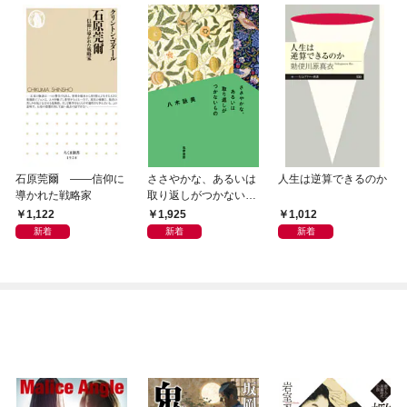
石原莞爾 ――信仰に
ささやかな、あるいは
人生は逆算できるのか
導かれた戦略家
取り返しがつかないも
の
1,122
1,925
1,012
新着
新着
新着