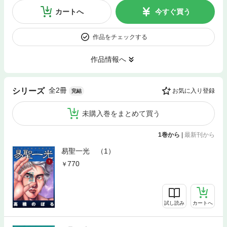
カートへ
今すぐ買う
作品をチェックする
作品情報へ
全2冊
シリーズ
お気に入り登録
完結
未購入巻をまとめて買う
1巻から
|
最新刊から
易聖一光 （1）
770
試し読み
カートへ