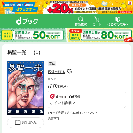
作品検索
カート
はじめての方へ
易聖一光 （1）
完結
高橋のぼる
マンガ
770
(税込)
7
pt
獲得
ポイント詳細
dカード利用でさらにポイント+2%
返品不可
試し読み