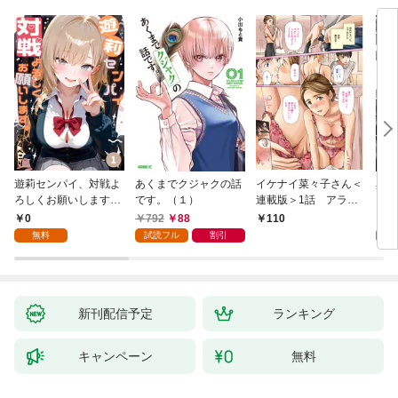
遊莉センパイ、対戦よ
あくまでクジャクの話
イケナイ菜々子さん＜
異世
ろしくお願いします。
です。（１）
連載版＞1話 アラフ
1
ォー女神と初体験
0
792
88
7
110
無料
試読フル
割引
試
新刊配信予定
ランキング
キャンペーン
無料