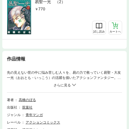
易聖一光 （2）
770
試し読み
カートへ
作品情報
先の見えない世の中に悩み苦しむ人々を、易の力で救っていく易聖・大友
一光（おおとも・いっこう）の活躍を描いたアクションファンタジー。先
輩のみどりを呼びに、易天界へやってきたスチュワーデス・朝倉つばめ
（あさくら・つばめ）。そこへ現れた一光に易を立てられたつばめは、今
日のフライトを中止するように告げられる。しかし、それを拒絶したつば
めは、一光の力で潜在意識の自分に交信して……!?
著者
高橋のぼる
出版社
双葉社
ジャンル
青年マンガ
レーベル
アクションコミックス