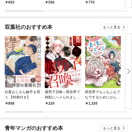
【デジタル版限定グラ
693
550
770
1
ビア増量｢七瀬な
な」】（2025年10月2
7日発売号）
双葉社のおすすめ本
もっと見る
社畜おじさん触手を買
腐男子召喚～異世界で
異世界でもふもふなで
真実
う 【特典付き】
神獣にハメられました
なでするためにがんば
言わ
～ 分冊版 1
ってます。 ： 1
たの
858
220
1,320
1,
ても
す！
青年マンガのおすすめ本
もっと見る