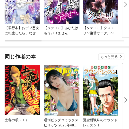
【単行本】おデブ悪女
【タテヨミ】あなたは
【タテヨミ】クロユ
病弱
に転生したら、なぜか
もういりません
リ〜復讐サークル〜
が、
ラスボス王子様に執着
ぎて
されています
たち
ね！
同じ作者の本
もっと見る
土竜の唄（１）
週刊ビッグコミックス
夏蜜柑颯斗のラウンド
夏蜜
ピリッツ 2025年48号
レッスン 1
レッ