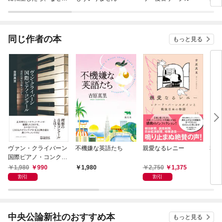
ラスボス王子様に執着
ぎて
されています
たち
ね！
同じ作者の本
もっと見る
ヴァン・クライバーン
不機嫌な英語たち
親愛なるレニー
私た
国際ピアノ・コンクー
き 
ル
１０
1,980
990
2,750
1,375
1,980
1,
割引
割引
中央公論新社のおすすめ本
もっと見る