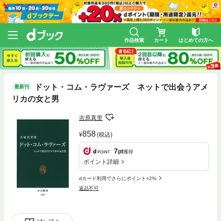
作品検索
カート
はじめての方へ
ドット・コム・ラヴァーズ ネットで出会うアメ
最新刊
リカの女と男
吉原真里
858
(税込)
7
pt
獲得
ポイント詳細
dカード利用でさらにポイント+2%
返品不可