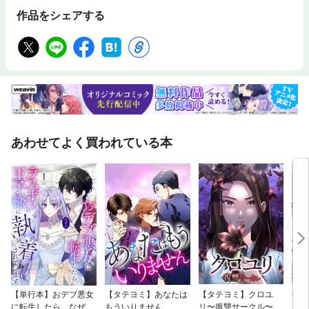
作品をシェアする
あわせてよく買われている本
【単行本】おデブ悪女
【タテヨミ】あなたは
【タテヨミ】クロユ
病弱
に転生したら、なぜか
もういりません
リ〜復讐サークル〜
が、