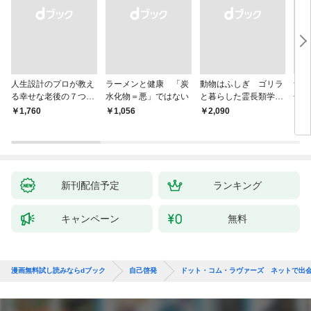
人生設計のプロが教え
ラーメンと健康 「炭
動物はふしぎ ゴリラ
食の
る幸せな老後の７つの
水化物＝悪」ではない
と暮らした霊長類学者
冊合
条件
と、アザラシと泳いだ
れる
￥1,760
￥1,056
￥2,090
￥2,
獣医が語り合う
られ
新刊配信予定
ランキング
キャンペーン
無料
漫画無料試し読みならdブック
自己啓発
ドット・コム・ラヴァーズ ネットで出