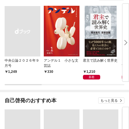
中央公論２０２６年９
アンデル１ 小さな文
君主で読み解く世界史
マン
月号
芸誌
実 
化」
1,210
1,
￥1,249
330
新着
自己啓発のおすすめ本
もっと見る