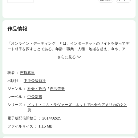
作品情報
「オンライン・デーティング」とは、インターネットのサイトを使ってデ
ート相手を探すことである。年齢・職業・人種・地域を超え、今や、アメ
リカ主流文化の一部となっている。新しい出会いを探すには、ウェブが最
も便利ということだろう。大手サイトに登録した著者は、ニューヨーク、
そしてハワイで、さまざまなアメリカ男たちと「デート」する。出会い、
つきあい、そして別れの中から、人間臭いアメリカが見えてくる。
著者
吉原真里
出版社
中央公論新社
ジャンル
社会・政治
自己啓発
レーベル
中公新書
シリーズ
ドット・コム・ラヴァーズ ネットで出会うアメリカの女と
男
電子版配信開始日
2014/02/25
ファイルサイズ
1.15 MB