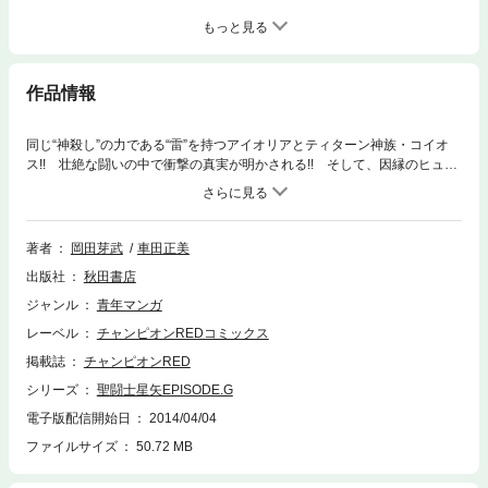
もっと見る
作品情報
同じ“神殺し”の力である“雷”を持つアイオリアとティターン神族・コイオ
ス!! 壮絶な闘いの中で衝撃の真実が明かされる!! そして、因縁のヒュペ
リオンが黒き太陽を背負い、現れる!! 悲しみの拳はティターンの地をつ
んざく!!
著者
岡田芽武
車田正美
出版社
秋田書店
ジャンル
青年マンガ
レーベル
チャンピオンREDコミックス
掲載誌
チャンピオンRED
シリーズ
聖闘士星矢EPISODE.G
電子版配信開始日
2014/04/04
ファイルサイズ
50.72 MB