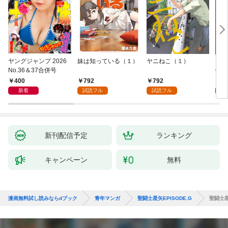
ヤングジャンプ 2026
妹は知っている（１）
ヤニねこ（１）
モー
No.36＆37合併号
6・3
日発
400
792
792
4
新着
試読フル
試読フル
新刊配信予定
ランキング
キャンペーン
無料
漫画無料試し読みならdブック
青年マンガ
聖闘士星矢EPISODE.G
聖闘士星