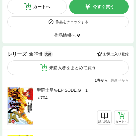
カートへ
今すぐ買う
作品をチェックする
作品情報へ
全20冊
シリーズ
お気に入り登録
完結
未購入巻をまとめて買う
1巻から
|
最新刊から
聖闘士星矢EPISODE.G 1
704
試し読み
カートへ