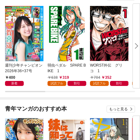
週刊少年チャンピオン
弱虫ペダル SPARE B
WORST外伝 グリ
勇者
2026年36+37号
IKE 1
コ 1
～無
始ま
400
638
319
704
352
2
～(
新着
試読フル
割引
試読フル
割引
試
青年マンガのおすすめ本
もっと見る