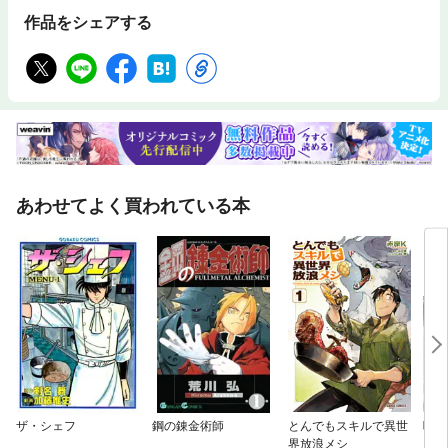
作品をシェアする
あわせてよく買われている本
ザ・シェフ
鋼の錬金術師
とんでもスキルで異世
喰霊
界放浪メシ