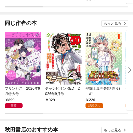
同じ作者の本
もっと見る
プリンセス 2026年9
チャンピオンRED 2
聖闘士真理矢(話売り)
聖闘
月特大号
026年9月号
#1
ERI
1
899
220
7
929
新着
試読フル
試
秋田書店のおすすめ本
もっと見る