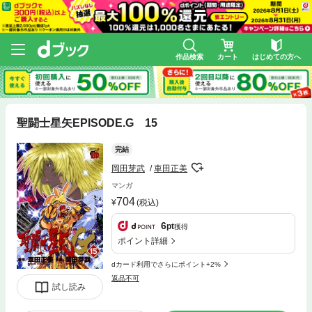
作品検索
カート
はじめての方へ
聖闘士星矢EPISODE.G 15
完結
岡田芽武
車田正美
マンガ
704
(税込)
6
pt
獲得
ポイント詳細
dカード利用でさらにポイント+2%
返品不可
試し読み