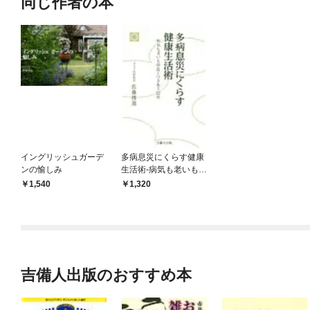
同じ作者の本
イングリッシュガーデ
多病息災にくらす健康
ンの愉しみ
生活術-病気も老いも仲
良くつきあう22章-
1,540
1,320
吉備人出版のおすすめ本