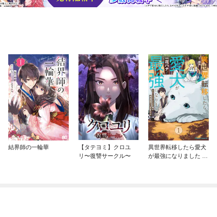
結界師の一輪華
【タテヨミ】クロユ
異世界転移したら愛犬
リ〜復讐サークル〜
が最強になりました ～
シルバーフェンリルと
俺が異世界暮らしを始
めたら～ THE COMIC