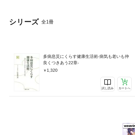
シリーズ
全1冊
多病息災にくらす健康生活術-病気も老いも仲
良くつきあう22章-
1,320
試し読み
カートへ