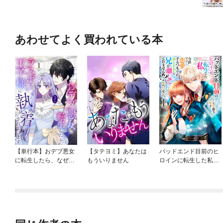
あわせてよく買われている本
【単行本】おデブ悪女
【タテヨミ】あなたは
バッドエンド目前のヒ
に転生したら、なぜか
もういりません
ロインに転生した私、
ラスボス王子様に執着
今世では恋愛するつも
されています
りがチートな兄が離し
てくれません！？@C
OMIC