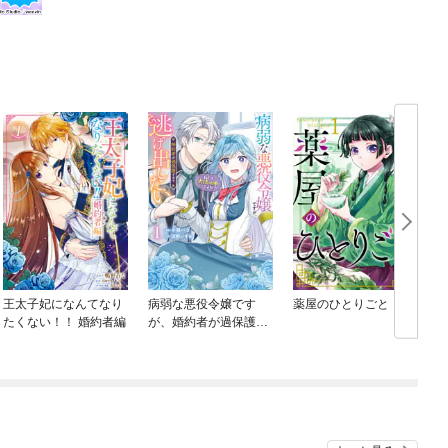
王太子妃になんてなり
病弱な悪役令嬢です
薬屋のひとりごと
たくない！！ 婚約者編
が、婚約者が過保護す
ぎて逃げ出したい(私た
ち犬猿の仲でしたよ
ね！？)