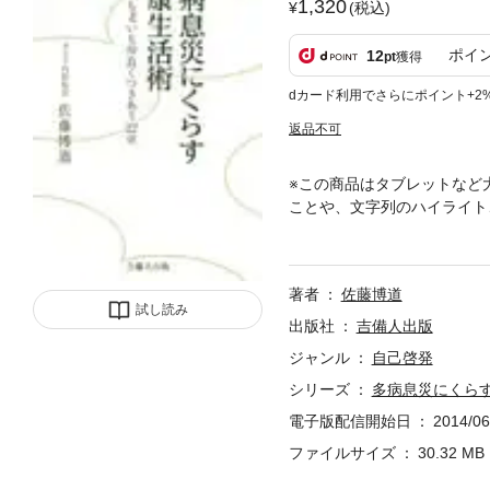
1,320
(税込)
ポイ
12
pt
獲得
dカード利用でさらにポイント+2
返品不可
※この商品はタブレットなど
ことや、文字列のハイライト
あっていくのが一番いい?開
著者
佐藤博道
試し読み
出版社
吉備人出版
ジャンル
自己啓発
シリーズ
多病息災にくらす
電子版配信開始日
2014/06
ファイルサイズ
30.32 MB