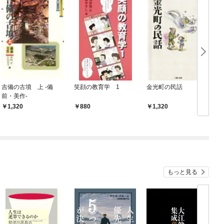
吉備の古墳 上 -備
笑顔の教育学 1
金光町の民話
前・美作-
1,320
880
1,320
もっと見る