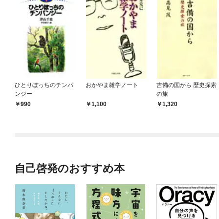
ひとりぼっちのチンパ
おかやま雑学ノート
吉備の国から 歴史探索
ンジー
の旅
990
1,100
1,320
自己啓発のおすすめ本