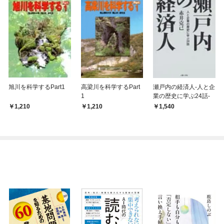
旭川を科学するPart1
高梁川を科学するPart
瀬戸内の経済人-人と企
1
業の歴史に学ぶ24話-
1,210
1,210
1,540