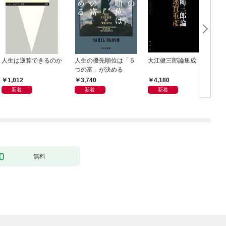
人生は逆算できるのか
人生の優先順位は「５
大江健三郎論集成
つの富」が決める
1,012
3,740
4,180
新着
新着
新着
無料