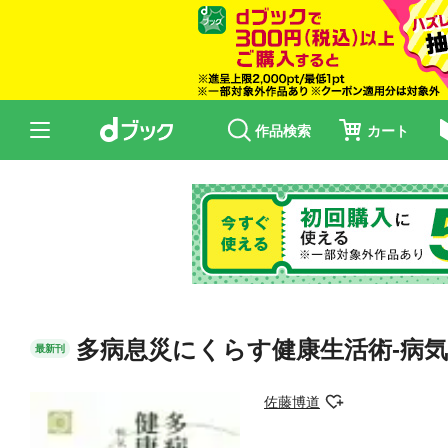
作品検索
カート
多病息災にくらす健康生活術-病気
最新刊
佐藤博道