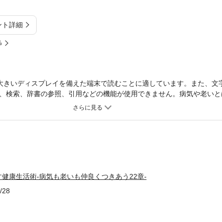
ント詳細
%
大きいディスプレイを備えた端末で読むことに適しています。また、文
、検索、辞書の参照、引用などの機能が使用できません。病気や老いと
業医がまとめた息災に暮らすための22のポイント。
健康生活術-病気も老いも仲良くつきあう22章-
/28