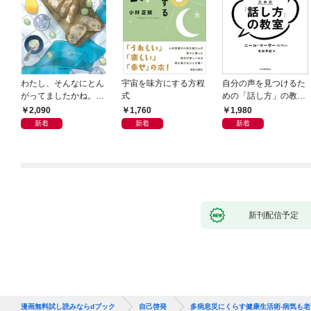
わたし、そんなにとん
宇宙を味方にする方程
自分の声を見つけるた
がってましたかね。
式
めの「話し方」の教
獅子座、Ａ型、丙午は
室 Ｏｒａｃｙ（オラ
2,090
1,760
1,980
めぐる
シー）
新着
新着
新着
新刊配信予定
漫画無料試し読みならdブック
自己啓発
多病息災にくらす健康生活術-病気も老