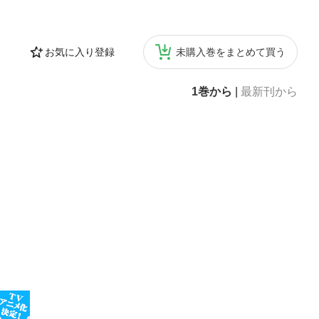
お気に入り登録
未購入巻をまとめて買う
1巻から
|
最新刊から