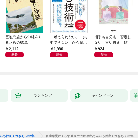
基地問題から沖縄を知
「考えられない」「集
相手も自分も「否定し
るための60章
中できない」から脱
ない」言い換え手帖
却！ AI時代の読む技
2,112
1,980
924
術大全
新着
新着
新着
ランキング
キャンペーン
いも仲良くつきあう22章-
多病息災にくらす健康生活術-病気も老いも仲良くつきあう22章-