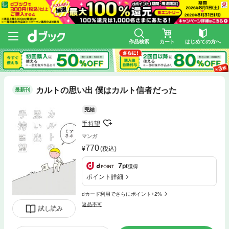
作品検索
カート
はじめての方へ
カルトの思い出 僕はカルト信者だった
最新刊
完結
手持望
マンガ
770
(税込)
7
pt
獲得
ポイント詳細
dカード利用でさらにポイント+2%
返品不可
試し読み