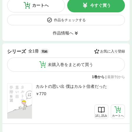
カートへ
今すぐ買う
作品をチェックする
作品情報へ
全1冊
シリーズ
お気に入り登録
完結
未購入巻をまとめて買う
1巻から
|
最新刊から
カルトの思い出 僕はカルト信者だった
770
試し読み
カートへ