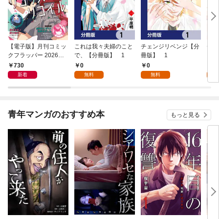
【電子版】月刊コミッ
これは我々夫婦のこと
チェンジリベンジ【分
チェ
クフラッパー 2026年9
で、【分冊版】 1
冊版】 1
月号
730
0
0
7
新着
無料
無料
試
青年マンガのおすすめ本
もっと見る