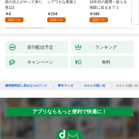
前の住人がやって来た
シアワセな家族１
16年目の復讐～奴らを
ベイ
第1話
地獄に送るまで１
エブ
版】
0
154
165
2
試読フル
試読フル
試読フル
試
新刊配信予定
ランキング
キャンペーン
無料
漫画無料試し読みならdブック
青年マンガ
カルトの思い出
カルトの思い出
アプリならもっと便利で快適に！