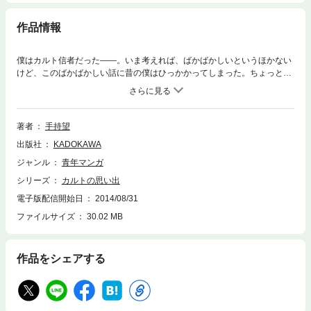
作品情報
僕はカルト信者だった――。いま考えれば、ばかばかしいというほかない
けど、このばかばかしい話に昔の僕はひっかかってしまった。ちょっと心
が弱ってたり、寂しかったり、何かにすがりたいという気持ちを、カルト
は利用する。出来るなら、あの頃の僕にこのマンガを読ませたい。――本
文より――後悔と自責で描くweb発の異色コミックエッセイ、描き下ろし
を加え衝撃の書籍化！ ※作品の表現や演出を考慮して、電子版は一部のペ
著者
手持望
ージを改変しております。※
出版社
KADOKAWA
ジャンル
青年マンガ
シリーズ
カルトの思い出
電子版配信開始日
2014/08/31
ファイルサイズ
30.02 MB
作品をシェアする