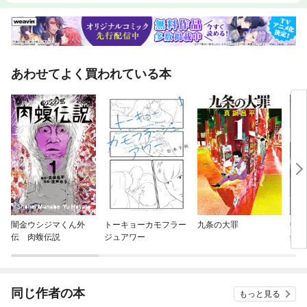
あわせてよく買われている本
闇金ウシジマくん外
トーキョーカモフラー
九条の大罪
中禅
伝 肉蝮伝説
ジュアワー
録 
しま
同じ作者の本
もっと見る