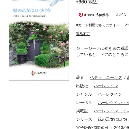
660
(税込)
ポイン
6
pt
獲得
dカード利用でさらにポイント+2
返品不可
ジョージーナは働き者の看護
していると、ドアのところに
は、子どもたちの後見人で、
性がユリウスと呼ばれていた
私など一介の看護師でしかな
著者
ベティ・ニールズ
し出を受ける。■いつまでも
出版社
ハーレクイン
ジャンル
ハーレクイン
レーベル
ハーレクイン・
掲載誌
ハーレクイン・イ
シリーズ
緑の乙女に口づ
電子版配信開始日
2013/09