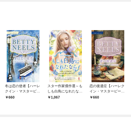
冬は恋の使者【ハーレ
スター作家傑作選～も
恋の後遺症【ハーレク
クイン・マスターピー
しも白鳥になれたなら
イン・マスターピース
ス版】
～
版】
660
1,067
660