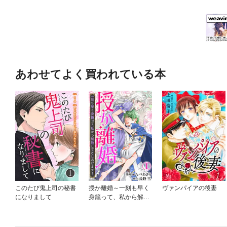
あわせてよく買われている本
このたび鬼上司の秘書
授か離婚～一刻も早く
ヴァンパイアの後妻
になりまして
身籠って、私から解放
してさしあげます！