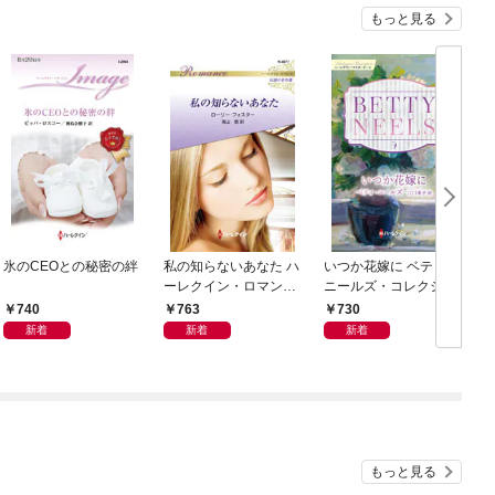
もっと見る
氷のCEOとの秘密の絆
私の知らないあなた ハ
いつか花嫁に ベティ・
ーレクイン・ロマンス
ニールズ・コレクショ
～伝説の名作選～【ハ
ン【ハーレクイン・マ
740
763
730
ーレクイン・ロマンス
スターピース版】
新着
新着
新着
版】
もっと見る