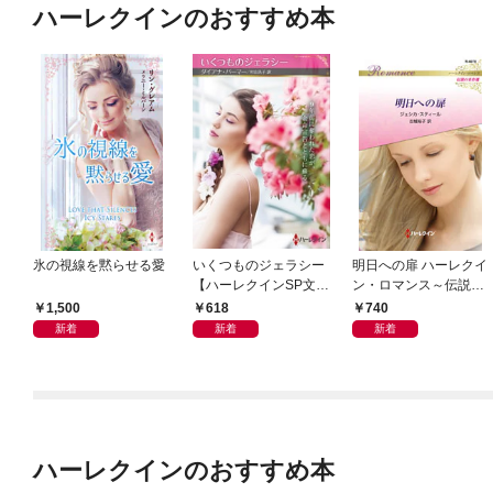
ハーレクインのおすすめ本
氷の視線を黙らせる愛
いくつものジェラシー
明日への扉 ハーレクイ
【ハーレクインSP文庫
ン・ロマンス～伝説の
版】
名作選～【ハーレクイ
1,500
618
740
ン・ロマンス版】
新着
新着
新着
ハーレクインのおすすめ本