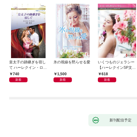
皇太子の跡継ぎを宿し
氷の視線を黙らせる愛
いくつものジェラシー
て ハーレクイン・ロマ
【ハーレクインSP文庫
ンス～純潔のシンデレ
版】
740
1,500
618
ラ～
新着
新着
新着
新刊配信予定