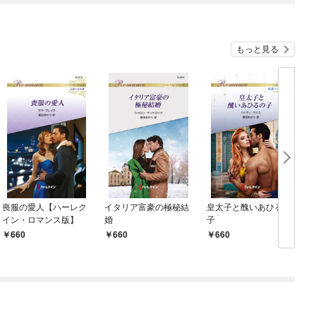
もっと見る
喪服の愛人【ハーレク
イタリア富豪の極秘結
皇太子と醜いあひるの
イン・ロマンス版】
婚
子
660
660
660