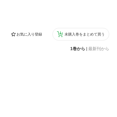
お気に入り登録
未購入巻をまとめて買う
1巻から
|
最新刊から