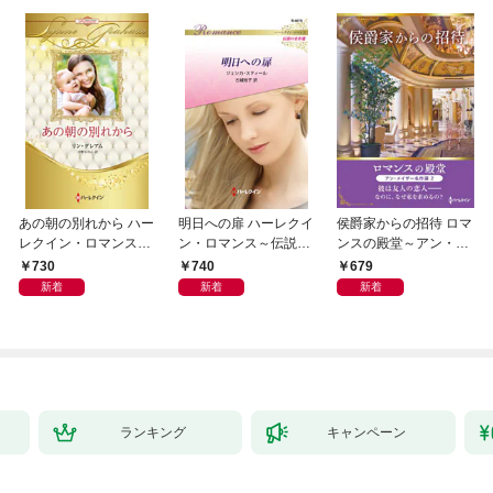
あの朝の別れから ハー
明日への扉 ハーレクイ
侯爵家からの招待 ロマ
レクイン・ロマンス・
ン・ロマンス～伝説の
ンスの殿堂～アン・メ
プレミアム～リン・グ
名作選～【ハーレクイ
イザー名作選 2～【ハ
730
740
679
レアム・ベスト・セレ
ン・ロマンス版】
ーレクインSP文庫版】
新着
新着
新着
クション～【ハーレク
イン・プレゼンツ作家
シリーズ別冊版】
ランキング
キャンペーン