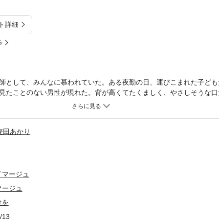
ト詳細
%
師として、みんなに慕われていた。ある夜勤の日、運びこまれた子ども
見たことのない男性が現れた。背が高くてたくましく、やさしそうな口
オランダの高名な麻酔医なのだそうだ。その夜、ジョージーナはベッド
のを思い出した。すてきな人にぴったりの、すてきな名前だわ……。心
い、とあわてて思いを打ち消した。だが数日後、ジョージーナはユリウ
麦田あかり
色褪せないベティ・ニールズの初恋物語。今作は『赤い薔薇とキス』の
イマージュ
マージュ
けを
/13