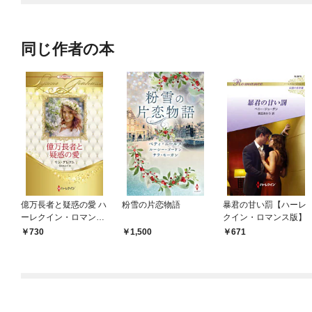
同じ作者の本
億万長者と疑惑の愛 ハ
粉雪の片恋物語
暴君の甘い罰【ハーレ
ーレクイン・ロマン
クイン・ロマンス版】
ス・プレミアム～リ
730
1,500
671
ン・グレアム・ベス
ト・セレクション～
【ハーレクイン・プレ
ゼンツ作家シリーズ別
冊版】