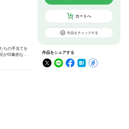
カートへ
作品をチェックする
たちの手当てを
作品をシェアする
元が印象的な彼
に入るとき、男
を惹かれたが、
スから格別な申
関連作です。