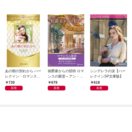
あの朝の別れから ハー
侯爵家からの招待 ロマ
シンデレラの涙【ハー
レクイン・ロマンス・
ンスの殿堂～アン・メ
レクインSP文庫版】
プレミアム～リン・グ
イザー名作選 2～【ハ
730
679
618
レアム・ベスト・セレ
ーレクインSP文庫版】
新着
新着
新着
クション～【ハーレク
イン・プレゼンツ作家
シリーズ別冊版】