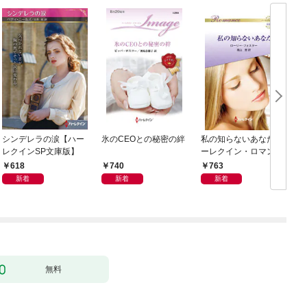
シンデレラの涙【ハー
氷のCEOとの秘密の絆
私の知らないあなた ハ
レクインSP文庫版】
ーレクイン・ロマンス
～伝説の名作選～【ハ
618
740
763
ーレクイン・ロマンス
新着
新着
新着
版】
無料