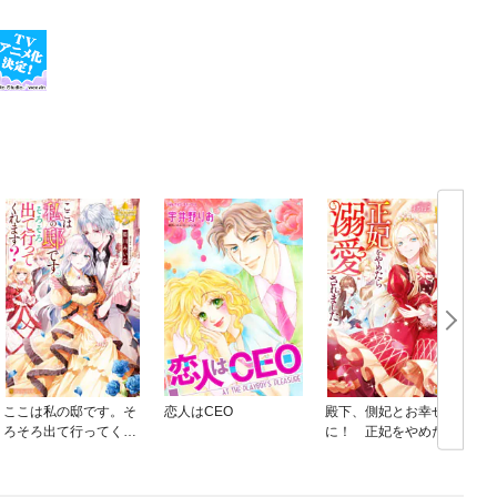
ここは私の邸です。そ
恋人はCEO
殿下、側妃とお幸せ
ろそろ出て行ってくれ
に！ 正妃をやめたら
ます？
溺愛されました