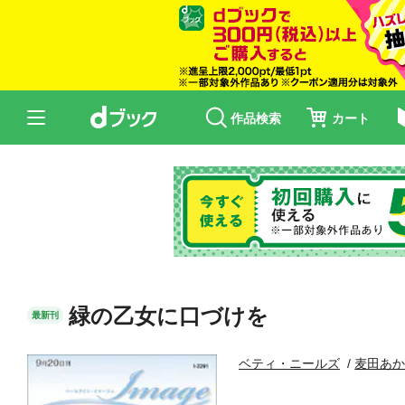
作品検索
カート
緑の乙女に口づけを
最新刊
ベティ・ニールズ
麦田あ