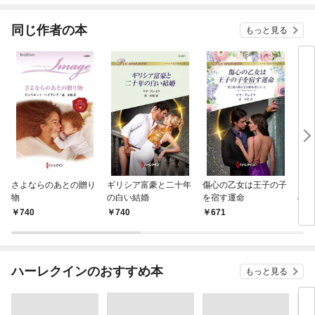
家シリーズ別冊版】
同じ作者の本
もっと見る
さよならのあとの贈り
ギリシア富豪と二十年
傷心の乙女は王子の子
なく
物
の白い結婚
を宿す運命
の幼
740
740
671
6
ハーレクインのおすすめ本
もっと見る