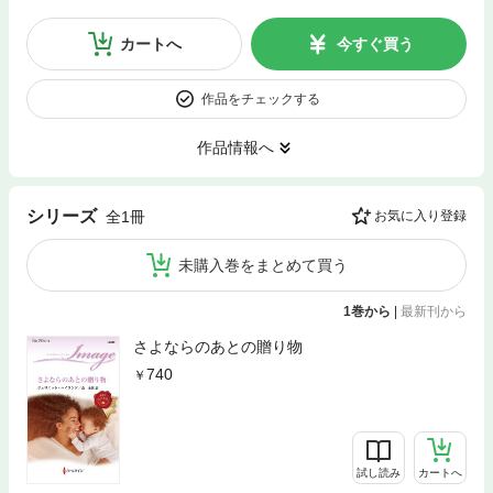
カートへ
今すぐ買う
作品をチェックする
作品情報へ
シリーズ
全1冊
お気に入り登録
未購入巻をまとめて買う
1巻から
|
最新刊から
さよならのあとの贈り物
740
試し読み
カートへ