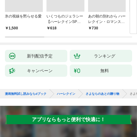
氷の視線を黙らせる愛
いくつものジェラシー
あの朝の別れから ハー
シン
【ハーレクインSP文
レクイン・ロマンス・
レク
庫版】
プレミアム～リン・グ
￥1,500
￥618
￥730
￥6
レアム・ベスト・セレ
クション～【ハーレク
イン・プレゼンツ作家
シリーズ別冊版】
新刊配信予定
ランキング
キャンペーン
無料
漫画無料試し読みならdブック
ハーレクイン
さよならのあとの贈り物
さよ
アプリならもっと便利で快適に！