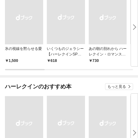
氷の視線を黙らせる愛
いくつものジェラシー
あの朝の別れから ハー
シン
【ハーレクインSP文
レクイン・ロマンス・
レク
庫版】
プレミアム～リン・グ
￥1,500
￥618
￥730
￥6
レアム・ベスト・セレ
クション～【ハーレク
イン・プレゼンツ作家
シリーズ別冊版】
ハーレクインのおすすめ本
もっと見る