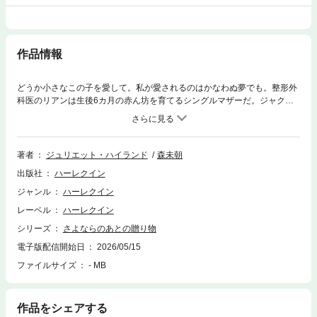
作品情報
どうか小さなこの子を愛して。私が愛されるのはかなわぬ夢でも。整形外
科医のリアンは生後6カ月の赤ん坊を育てるシングルマザーだ。ジャクソ
ンとは10年ぶりに出かけた休暇旅行の飛行機で隣同士になり、ひと目で惹
かれ合って1週間限定の情熱的な時間を過ごした。その後、彼の子供を授
かるとは思いもせずに。実は出産後、リアンはジャクソンに月に1度連絡
をしていた。赤ん坊が生まれたこと、彼が父親だということを知らせたく
著者
ジュリエット・ハイランド
森未朝
て。だがこれまで5回の連絡に返事はゼロで、彼女は落ちこんでいた。ジ
出版社
ハーレクイン
ャクソンはつかの間の恋人だった私に会いたくないのだ。娘にも。しかし
新しく赴任した病院で、リアンはジャクソンと再会した。同僚として一緒
ジャンル
ハーレクイン
に働くと知って、胸は不安と期待でいっぱいだった……。■母親も継父た
レーベル
ハーレクイン
ちも去っていき、永遠に続く愛を信じられないヒロイン。両親に捨てら
れ、里親からも拒まれてきたヒーロー。予期せぬ妊娠により親になった二
シリーズ
さよならのあとの贈り物
人は真実の愛を見つけられるのか？ 海外の読者から高い評価を受ける
電子版配信開始日
2026/05/15
J・ハイランドの日本デビュー作！
ファイルサイズ
- MB
作品をシェアする