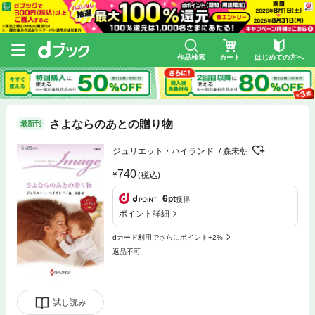
作品検索
カート
はじめての方へ
さよならのあとの贈り物
最新刊
ジュリエット・ハイランド
森未朝
740
(税込)
6
pt
獲得
ポイント詳細
dカード利用でさらにポイント+2%
返品不可
試し読み