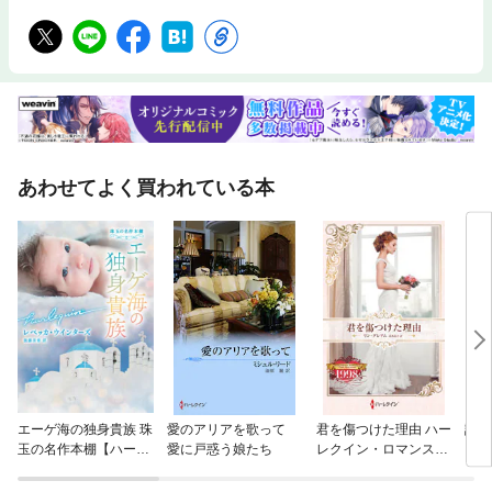
あわせてよく買われている本
エーゲ海の独身貴族 珠
愛のアリアを歌って
君を傷つけた理由 ハー
誕生
玉の名作本棚【ハーレ
愛に戸惑う娘たち
レクイン・ロマンス・
クイン文庫版】
タイムマシン【ハーレ
クイン・プレゼンツ作