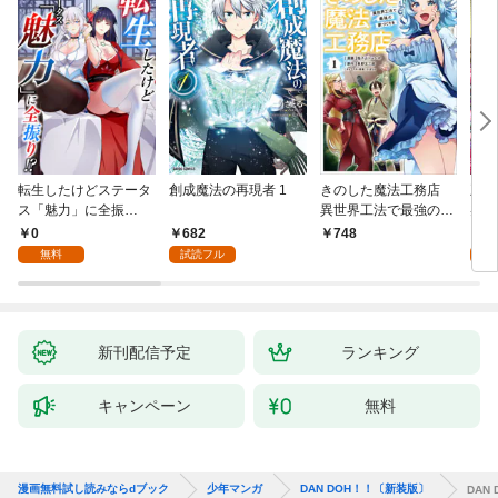
転生したけどステータ
創成魔法の再現者 1
きのした魔法工務店
王位
ス「魅力」に全振
異世界工法で最強の家
兆候
り！？(1)
づくりを（コミック）
入れ
0
682
0
748
１
る。
無料
試読フル
新刊配信予定
ランキング
キャンペーン
無料
漫画無料試し読みならdブック
少年マンガ
DAN DOH！！〔新装版〕
DAN