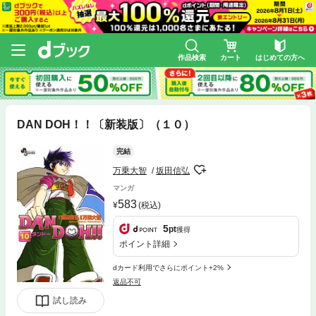
作品検索
カート
はじめての方へ
DAN DOH！！〔新装版〕（１０）
完結
万乗大智
坂田信弘
マンガ
583
(税込)
5
pt
獲得
ポイント詳細
dカード利用でさらにポイント+2%
返品不可
試し読み