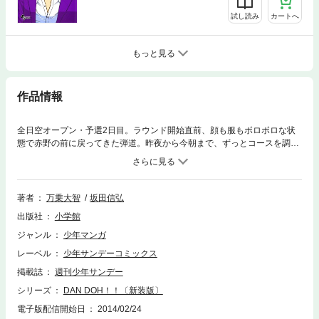
試し読み
カートへ
もっと見る
作品情報
全日空オープン・予選2日目。ラウンド開始直前、顔も服もボロボロな状
態で赤野の前に戻ってきた弾道。昨夜から今朝まで、ずっとコースを調べ
歩いていたのだ。そして迎えた最初のホール。ドライバーで叩くと、2打
目が上り斜面のショットになることを嫌った他の選手は、アイアンやウッ
ドで刻んでいくが、弾道はあえてドライバー勝負を赤野に勧めて…。
著者
万乗大智
坂田信弘
出版社
小学館
ジャンル
少年マンガ
レーベル
少年サンデーコミックス
掲載誌
週刊少年サンデー
シリーズ
DAN DOH！！〔新装版〕
電子版配信開始日
2014/02/24