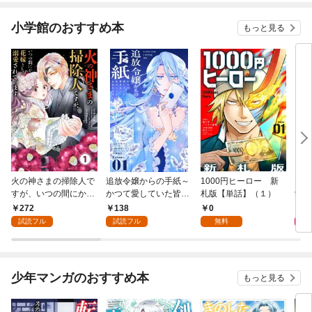
小学館のおすすめ本
もっと見る
火の神さまの掃除人で
追放令嬢からの手紙～
1000円ヒーロー 新
DIM
すが、いつの間にか花
かつて愛していた皆さ
札版【単話】（１）
9.
嫁として溺愛されてい
まへ 私のことなどお忘
272
138
0
8
ます【単話】（１）
れですか？～【単話】
試読フル
試読フル
無料
（１）
少年マンガのおすすめ本
もっと見る