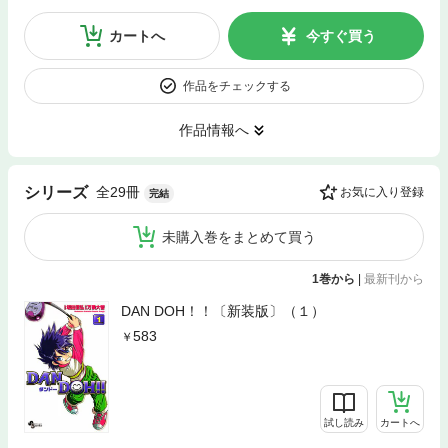
カートへ
今すぐ買う
作品をチェックする
作品情報へ
全29冊
シリーズ
お気に入り登録
完結
未購入巻をまとめて買う
1巻から
|
最新刊から
DAN DOH！！〔新装版〕（１）
583
試し読み
カートへ