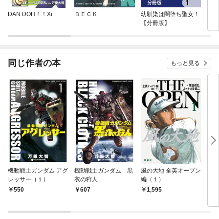
DAN DOH！！Xi
ＢＥＣＫ
幼馴染は闇堕ち聖女！
生ま
【分冊版】
剣士
至上
する
同じ作者の本
もっと見る
機動戦士ガンダム アグ
機動戦士ガンダム 黒
風の大地 全英オープン
ビッ
レッサー（１）
衣の狩人
編（１）
ナル
22
550
607
1,595
4