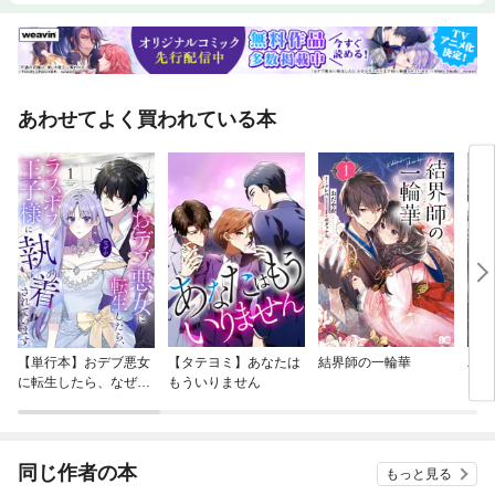
なる１冊。大切な人へのプレゼントにもぴったりです。＜もくじ＞1 なん
でこんなにかわいいの2 こう見えて意外とすごいんです3 飼い主は心配性4
ハムってときどきまかふしぎ5 ハムの幸せが私の幸せ【マンガ・イラス
ト】ふじもとめぐみころころ、もちもち、ふわふわの動物キャラクターが
人気のイラストレーター。イラストを担当した本に『とにかくかわいいい
あわせてよく買われている本
きもの図鑑』シリーズ、『はじめてのハムスター そだてかたブック』（い
ずれも西東社）など。 【監修】今泉忠明（いまいずみ ただあき）哺乳動
物学者。日本動物科学研究所所長。『ざんねんないきもの事典』シリーズ
（高橋書店）、『ねこほん』『いぬほん』『うさほん』（西東社）、『ハ
ムスターがおしえるハムの本音』（朝日新聞出版）、『ハム語レッスン
帖』（大泉書店）など著書・監修書多数。＜電子書籍について＞※本電子
書籍は同じ書名の出版物を紙版とし電子書籍化したものです。※本電子書
籍は固定型レイアウトタイプの電子書籍です。※本文に記載されている内
容は、印刷出版当時の情報に基づき作成されたものです。※印刷出版を電
子書籍化するにあたり、電子書籍としては不要な情報を含んでいる場合が
あります。また、印刷出版とは異なる表記・表現の場合があります。株式
会社西東社／seitosha
【単行本】おデブ悪女
【タテヨミ】あなたは
結界師の一輪華
バッ
に転生したら、なぜか
もういりません
ロイ
ラスボス王子様に執着
今世
されています
りが
てく
OMI
同じ作者の本
もっと見る