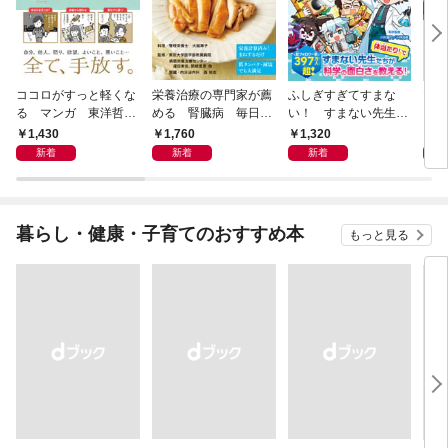
ココロがすっと軽くな
栄養治療の専門家が薦
ふしぎすぎてすまな
マイ
る マンガ 東洋哲学
める 腎臓病 毎日の
い！ すまない先生の
える
大全
おいしい献立
科学教室
1,430
1,760
1,320
1,
新着
新着
新着
暮らし・健康・子育てのおすすめ本
もっと見る