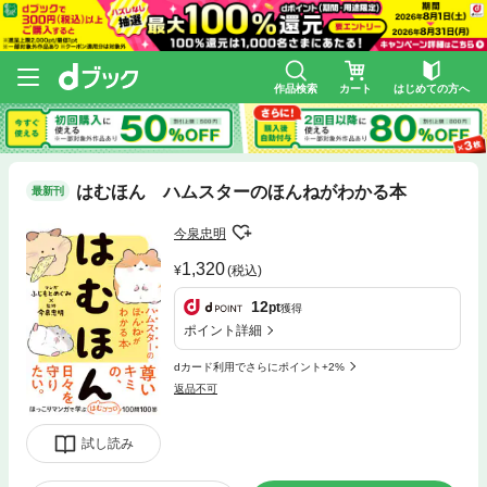
作品検索
カート
はじめての方へ
はむほん ハムスターのほんねがわかる本
最新刊
今泉忠明
1,320
(税込)
12
pt
獲得
ポイント詳細
dカード利用でさらにポイント+2%
返品不可
試し読み