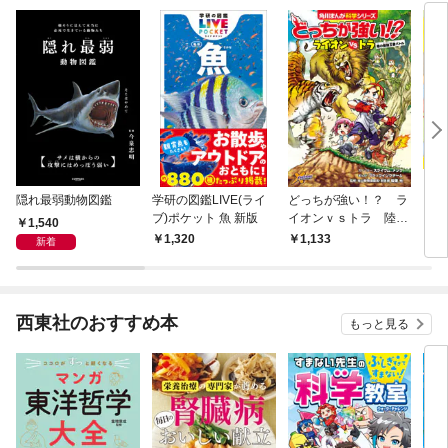
隠れ最弱動物図鑑
学研の図鑑LIVE(ライ
どっちが強い！？ ラ
さわ
ブ)ポケット 魚 新版
イオンｖｓトラ 陸の
る 
1,540
最強王者バトル
1,320
1,133
2,
新着
西東社のおすすめ本
もっと見る