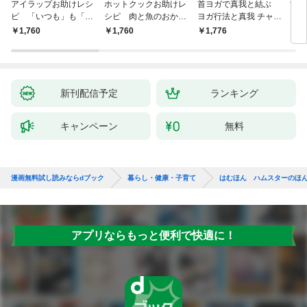
アイラップお助けレシ
ホットクックお助けレ
首ヨガで真我と結ぶ
すご
ピ 「いつも」も「も
シピ 肉と魚のおか
ヨガ行法と真我 チャク
クニ
しも」もおいしい！
ず 少ない材料＆調味
ラと真我の関係 クンダ
した
￥1,760
￥1,760
￥1,776
￥1,
料で、あとはスイッチ
リーニ上昇体験 次元上
ポン！
昇と真我の関係
新刊配信予定
ランキング
キャンペーン
無料
漫画無料試し読みならdブック
暮らし・健康・子育て
はむほん ハムスターのほ
アプリならもっと便利で快適に！