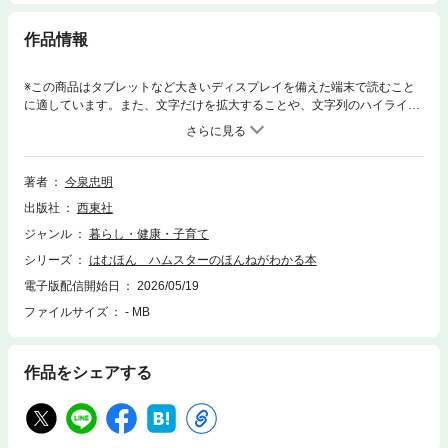
作品情報
※この商品はタブレットなど大きいディスプレイを備えた端末で読むこと
に適しています。また、文字だけを拡大することや、文字列のハイライ
ト、検索、辞書の参照、引用などの機能が使用できません。――――――
――――――――――――――――――尊いキミの、日々を守りたい。ほ
っこりマンガで学ぶはむゴコロ100問100答―――――――――――――
――――――――――― ＼シリーズ累計40万部／『ねこほん』『いぬほ
著者
今泉忠明
ん』『とりほん』『うさほん』に続く大人気ペットのほんねシリーズの第
出版社
西東社
5弾！ ●イラストレーター・ふじもとめぐみさんと動物学者・今泉忠明先
生が強力タッグ●マンガ×解説のW構成でハムスターの行動と心理を大解
ジャンル
暮らし・健康・子育て
剖！●大人が読んでも子どもが読んでもおもしろい●ハンディサイズのかわ
シリーズ
はむほん ハムスターのほんねがわかる本
いい本でハム飼いさんへのプレゼントにもぴったり 人気児童書シリーズと
にかくかわいいいきもの図鑑』シリーズも手掛けるイラストレーター・ふ
電子版配信開始日
2026/05/19
じもとめぐみさんとご存じ動物学者・今泉忠明先生がタッグを組んだ、日
ファイルサイズ
- MB
本一くわしくて日本一かわいい、ハムスターのきもち読本です。 ハムスタ
ーって感情がわかりにくいし、大切にできているかちょっぴり不安なとき
も。一緒にいられる時間が長くないからこそ、幸せに暮らしてもらうため
作品をシェアする
に知っておきたいあれこれをぎゅっ！とまとめました。 「ハムスターの目
がいつもうるうるしているワケ」「幸せなハムスターは新しいことにチャ
レンジできる」「回し車で走りつづけるのは""楽しいから""」「ハムスター
はつねに最短距離を計算できる」「ハムスターがうれしいときの表情があ
る」 くすっと笑えてほろっと泣けて、読めば読むほどハムスターが愛しく