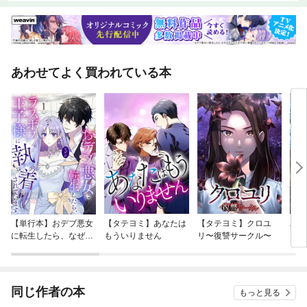
あわせてよく買われている本
【単行本】おデブ悪女
【タテヨミ】あなたは
【タテヨミ】クロユ
バッ
に転生したら、なぜか
もういりません
リ〜復讐サークル〜
ロイ
ラスボス王子様に執着
今世
されています
りが
てく
OMI
同じ作者の本
もっと見る