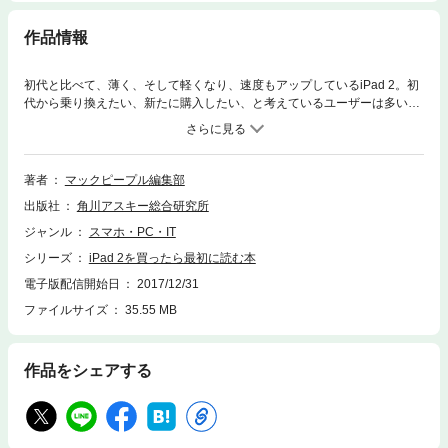
作品情報
初代と比べて、薄く、そして軽くなり、速度もアップしているiPad 2。初
代から乗り換えたい、新たに購入したい、と考えているユーザーは多いで
しょう。iPad 2を手に入れたら、どんなことができるのか？ 本書では、iP
ad 2と一緒に楽しめることを、インターネット／写真やムービー/電子書
籍/音楽──のカテゴリーごとにわかりやすく解説しています。また、iPad
2に入れておくと便利なお勧めアプリケーションも紹介。iPad 2をはじめ
著者
マックピープル編集部
たい人は必携の書籍です。
出版社
角川アスキー総合研究所
ジャンル
スマホ・PC・IT
シリーズ
iPad 2を買ったら最初に読む本
電子版配信開始日
2017/12/31
ファイルサイズ
35.55 MB
作品をシェアする