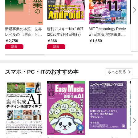
新規事業の本質 世界
週刊アスキーNo.1607
MIT Technology Revie
ラー
レベルの「理論」と
(2026年8月4日発行)
w [日本版] 特別編集
プリ 
「現場知」で描く全体
ポスト都市時代の社会
2,750
366
1,650
1,
地図
デザイン 社会実装都
新着
新着
市 ひろしま
スマホ・PC・ITのおすすめ本
もっと見る