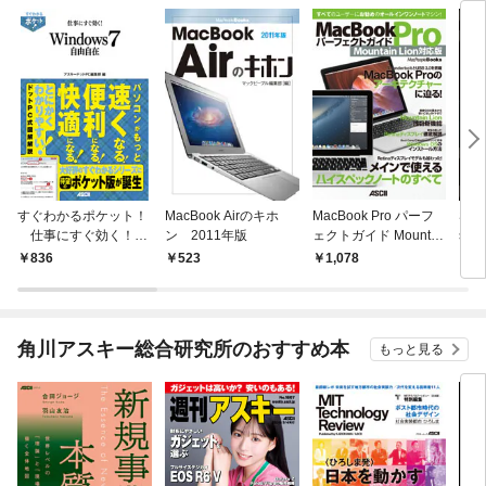
すぐわかるポケット！
MacBook Airのキホ
MacBook Pro パーフ
Stev
仕事にすぐ効く！
ン 2011年版
ェクトガイド Mountai
stor
Windows7自由自在
n Lion対応版
836
523
1,078
5
角川アスキー総合研究所のおすすめ本
もっと見る