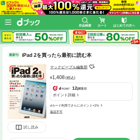
作品検索
カート
はじめての方へ
iPad 2を買ったら最初に読む本
最新刊
マックピープル編集部
1,408
(税込)
12
pt
獲得
ポイント詳細
dカード利用でさらにポイント+2%
返品不可
試し読み