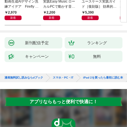
動画生成AIデザイン洗
実践Easy Music ロー
ユースケース実践ガイ
初心
練アイデア Firefly &
カルPCで動かす音楽
ド［復刻版］ 効果的な
小説A
Veo， Kling， etc.
生成AI完全ガイド
ユースケースの書き方
作る
2,970
2,200
5,390
1,
新着
新着
新着
新刊配信予定
ランキング
キャンペーン
無料
漫画無料試し読みならdブック
スマホ・PC・IT
iPad 2を買ったら最初に読む本
アプリならもっと便利で快適に！