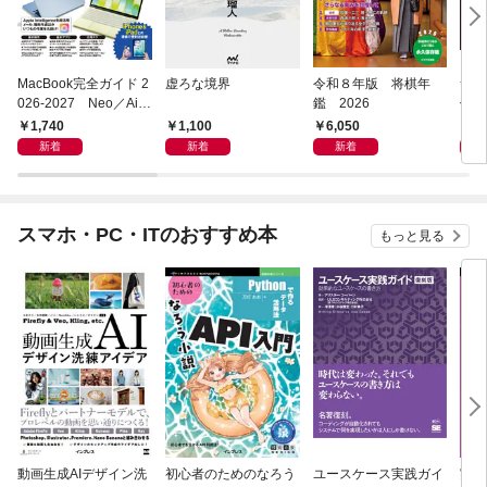
MacBook完全ガイド 2
虚ろな境界
令和８年版 将棋年
つく
026-2027 Neo／Air
鑑 2026
像生
／Pro対応
1,740
1,100
6,050
4,
新着
新着
新着
スマホ・PC・ITのおすすめ本
もっと見る
動画生成AIデザイン洗
初心者のためのなろう
ユースケース実践ガイ
実践E