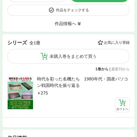
作品をチェックする
作品情報へ
シリーズ
全1冊
お気に入り登録
未購入巻をまとめて買う
1巻から
|
最新刊から
時代を彩った名機たち 1980年代・国産パソコ
ン戦国時代を振り返る
275
カートへ