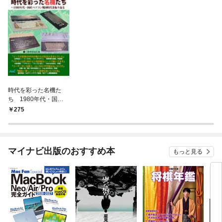
時代を彩った名機た
ち 1980年代・国産
パソコン戦国時代を振
275
り返る
マイナビ出版のおすすめ本
もっと見る