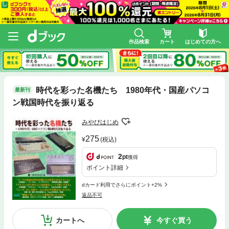
作品検索
カート
はじめての方へ
時代を彩った名機たち 1980年代・国産パソコ
最新刊
ン戦国時代を振り返る
みやびはじめ
275
(税込)
2
pt
獲得
ポイント詳細
dカード利用でさらにポイント+2%
返品不可
カートへ
今すぐ買う