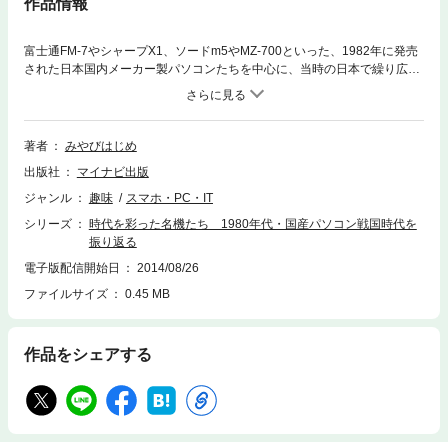
作品情報
富士通FM‐7やシャープX1、ソードm5やMZ‐700といった、1982年に発売
された日本国内メーカー製パソコンたちを中心に、当時の日本で繰り広げ
られていた「国内パソコン戦国時代」を振り返る一冊。そのパソコンは、
発売時ユーザーからどんな評価を受け、どんな活躍をし、そして…どうし
て消えていったのか。後に訪れる、Windows 95/Macintosh旋風で消えて
いく日本国内メーカーパソコンたちの栄枯盛衰を、当時のユーザーである
著者
みやびはじめ
著者の視点から語ります。■応援コメント●『イース/II』『ソーサリアン』
出版社
マイナビ出版
『世界樹の迷宮』シリーズBGM作曲家の古代祐三氏／●『うっでぃぽこ』
『今夜も朝までPOWERFULまーじゃん』『VOLGUARD2』『プチコン』
ジャンル
趣味
スマホ・PC・IT
作者の小林貴樹氏／●MZ‐700版『タイニーゼビウス』『スペースハリアー
シリーズ
時代を彩った名機たち 1980年代・国産パソコン戦国時代を
for MZ‐700』作者の古旗一浩氏／●ソードm5ファンクラブ発起人で、ゲー
振り返る
ム雑誌『ゲーメストEX』『ニンテンドードリーム』元編集長の岩井浩之氏
電子版配信開始日
2014/08/26
ファイルサイズ
0.45 MB
作品をシェアする