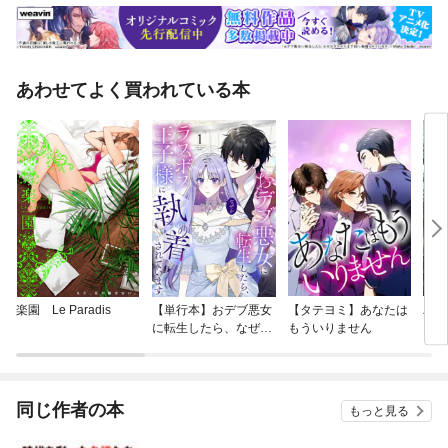
あわせてよく買われている本
楽園 Le Paradis
【単行本】おデブ悪女
【タテヨミ】あなたは
バッ
に転生したら、なぜか
もういりません
ロイ
ラスボス王子様に執着
今世
されています
りが
てく
OMI
同じ作者の本
もっと見る