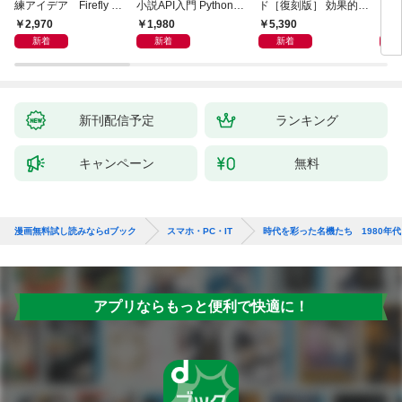
練アイデア Firefly &
小説API入門 Pythonで
ド［復刻版］ 効果的な
カル
Veo， Kling， etc.
作るデータ活用法
ユースケースの書き方
生成
2,970
1,980
5,390
2,
新着
新着
新着
新刊配信予定
ランキング
キャンペーン
無料
漫画無料試し読みならdブック
スマホ・PC・IT
時代を彩った名機たち 1980年
アプリならもっと便利で快適に！