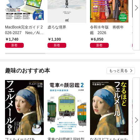
MacBook完全ガイド 2
虚ろな境界
令和８年版 将棋年
つく
026-2027 Neo／Air
鑑 2026
像生
／Pro対応
1,740
1,100
6,050
4,
新着
新着
新着
趣味のおすすめ本
もっと見る
フェルメールぴあ
電車の顔図鑑2 国鉄型
なるほどフェルメール
大人