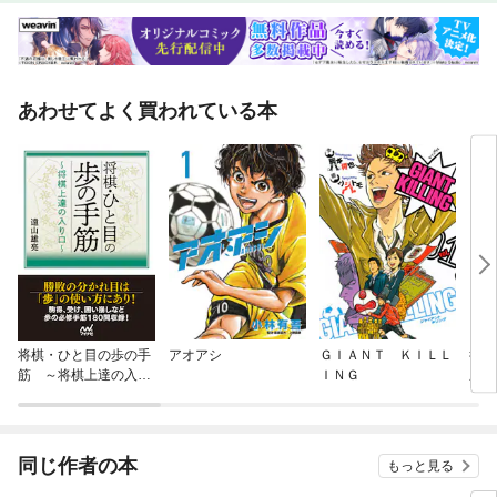
あわせてよく買われている本
将棋・ひと目の歩の手
アオアシ
ＧＩＡＮＴ ＫＩＬＬ
後手
筋 ～将棋上達の入り
ＩＮＧ
応！
口～
同じ作者の本
もっと見る