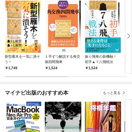
新型雁木を一気に潰そ
１手ずつ解説する角交
振り飛車の新機軸！
振り
う！
換四間飛車
初手▲７八飛戦法
のか
全振
1,749
1,524
1,524
1,
端～
マイナビ出版のおすすめ本
もっと見る