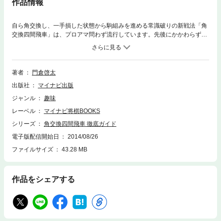
作品情報
自ら角交換し、一手損した状態から駒組みを進める常識破りの新戦法「角
交換四間飛車」は、プロアマ問わず流行しています。先後にかかわらず使
用でき、分かりやすい駒組みで主導権を握りやすいのがその特徴です。角
交換四間飛車は分かりやすい戦法ではあるものの、その狙い筋はいくつも
あり、正しく使いこなさないと痛い目に遭う戦法でもあります。本書で
は、そこを可能な限り噛み砕き、わかりやすく攻め筋や本戦法特有の手筋
著者
門倉啓太
を解説しました。級位者でも読みこなせるように、指し手の解説は簡明を
出版社
マイナビ出版
心がけ、すらすらと読めるように工夫しています。角交換四間飛車を指し
こなすための新しい発見がきっとあるはずです。角交換四間飛車は、著者
ジャンル
趣味
自身の四段昇段の原動力となった戦法でもあります。この戦法をアマチュ
レーベル
マイナビ将棋BOOKS
アの方がもっともっと使いこなしてほしい、という著者の思いが詰まった
一冊です。
シリーズ
角交換四間飛車 徹底ガイド
電子版配信開始日
2014/08/26
ファイルサイズ
43.28 MB
作品をシェアする