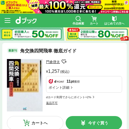
作品検索
カート
はじめての方へ
角交換四間飛車 徹底ガイド
最新刊
門倉啓太
1,257
(税込)
11
pt
獲得
ポイント詳細
dカード利用でさらにポイント+2%
返品不可
カートへ
今すぐ買う