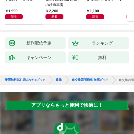
の鉄道車両
ハン
1,999
2,200
1,100
1,
新着
新着
新着
新刊配信予定
ランキング
キャンペーン
無料
漫画無料試し読みならdブック
趣味
角交換四間飛車 徹底ガイド
角交換四間
アプリならもっと便利で快適に！