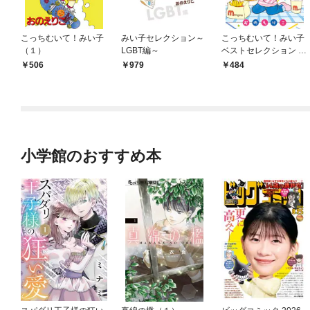
こっちむいて！みい子
みい子セレクション～
こっちむいて！みい子
（１）
LGBT編～
ベストセレクション ま
るごとみい子！
506
979
484
小学館のおすすめ本