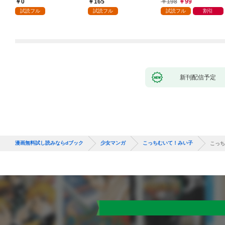
0
165
198
99
話
が「愛してる」と言っ
試読フル
試読フル
試読フル
割引
てきました。1
新刊配信予定
漫画無料試し読みならdブック
少女マンガ
こっちむいて！みい子
こっち