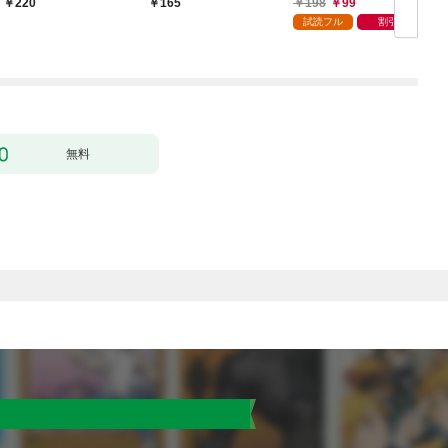
198
99
220
165
試読フル
割引
無料