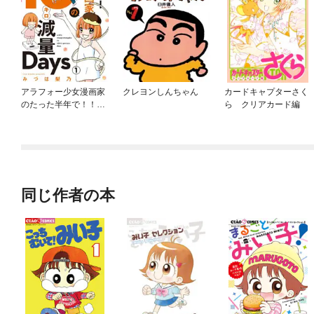
アラフォー少女漫画家
クレヨンしんちゃん
カードキャプターさく
のたった半年で！！16
ら クリアカード編
キロ減量Days【マイク
ロ】
同じ作者の本