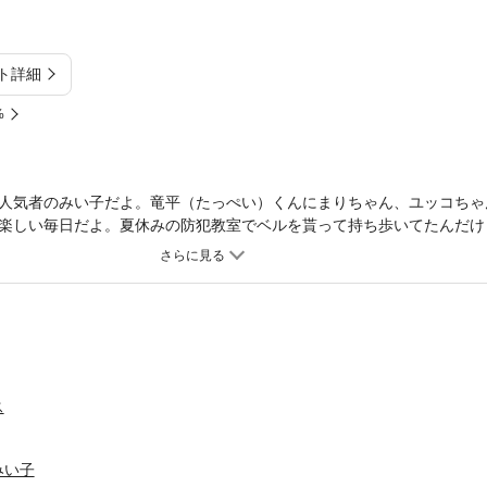
ト詳細
%
人気者のみい子だよ。竜平（たっぺい）くんにまりちゃん、ユッコちゃ
楽しい毎日だよ。夏休みの防犯教室でベルを貰って持ち歩いてたんだけ
りとあったかくなること間違いなし！の第16巻だよ！！収録作品／こ
ス
みい子