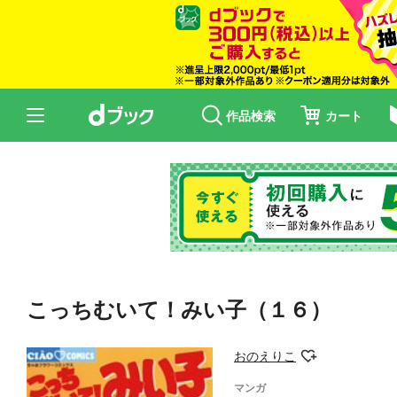
作品検索
カート
こっちむいて！みい子（１６）
おのえりこ
マンガ