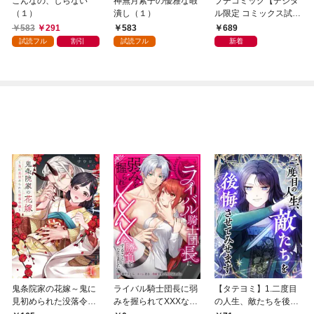
こんなの、しらない
神無月紫子の優雅な暇
プチコミック【デジタ
（１）
潰し（１）
ル限定 コミックス試し
読み特典付き】 2026
583
291
583
689
年9月号（2026年8月7
試読フル
割引
試読フル
新着
日発売）
鬼条院家の花嫁～鬼に
ライバル騎士団長に弱
【タテヨミ】1.二度目
見初められた没落令嬢
みを握られてXXXな勝
の人生、敵たちを後悔
～１
負をすることになりま
させてみせます