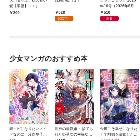
スパダリ王子様の狂い
真綿の檻（１）
ビッグコミック 2026
愛【単話】（１）
年16号（2026年8月7
日発売）
528
510
209
試読フル
新着
少女マンガのおすすめ本
即クビになりたいメイ
龍神の最愛婚 ～捨てら
今度こそ幸せになりた
ドなのに、冷血皇子に
れた姫巫女の幸福な嫁
くて離婚を決意したと
執着されています第1
入り～: 1
ころ、無表情な旦那様