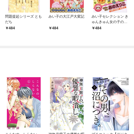
問題提起シリーズ とも
みい子の大江戸大変記
みい子セレクション き
だち
ゅんきゅん女の子のな
いしょ話編
484
484
484