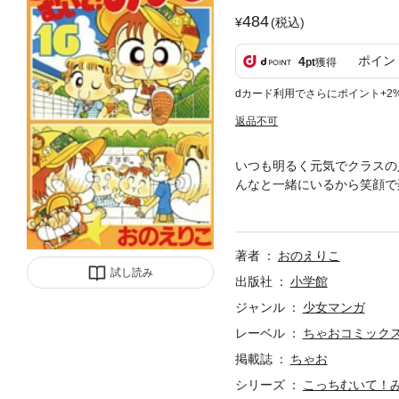
484
(税込)
ポイン
4
pt
獲得
dカード利用でさらにポイント+2
返品不可
いつも明るく元気でクラスの
んなと一緒にいるから笑顔で
と…！？読めば心が、じんわ
子16／みい子の大江戸大変記
著者
おのえりこ
試し読み
出版社
小学館
ジャンル
少女マンガ
レーベル
ちゃおコミック
掲載誌
ちゃお
シリーズ
こっちむいて！