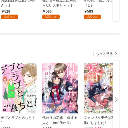
お嬢様はお仕置きが好
極と蕾～極道と恋を知
その男、沼につき。
き（１）
らない人妻と～（１）
（１）
528
583
583
試読フル
試読フル
試読フル
もっと見る
デブとラブと過ちと！
代わりの花嫁 ～愛する
フェンリル王子は私を
1
人と、姉の代わりに結
番にしました1
婚します～ 1