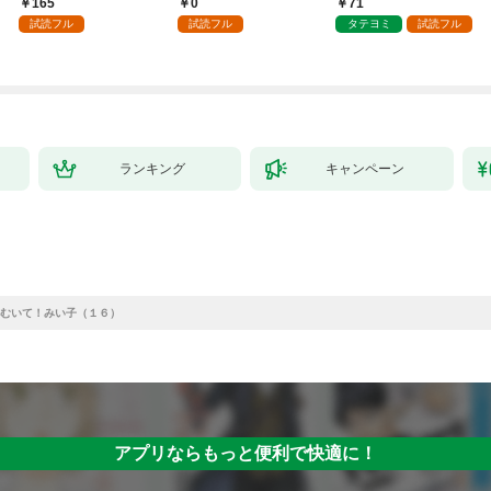
165
0
71
した第1話
試読フル
試読フル
タテヨミ
試読フル
ランキング
キャンペーン
むいて！みい子（１６）
アプリならもっと便利で快適に！