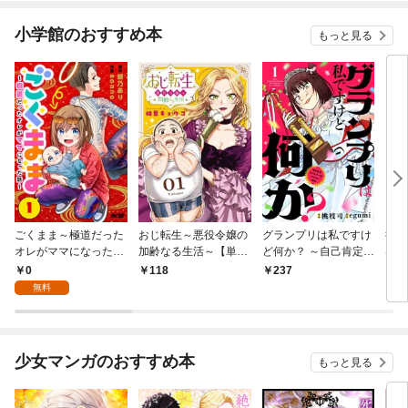
小学館のおすすめ本
もっと見る
ごくまま～極道だった
おじ転生～悪役令嬢の
グランプリは私ですけ
後宮
オレがママになった話
加齢なる生活～【単
ど何か？ ～自己肯定モ
は謎
～【単話】（１）
話】（１）
ンスターのミスコン無
（１
0
118
237
2
双～【単話】（１）
無料
少女マンガのおすすめ本
もっと見る