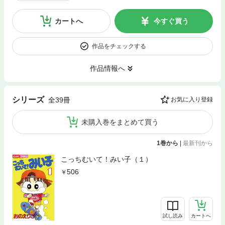
カートへ
今すぐ買う
作品をチェックする
作品情報へ
シリーズ
全39冊
お気に入り登録
未購入巻をまとめて買う
1巻から
|
最新刊から
こっちむいて！みい子（１）
506
試し読み
カートへ