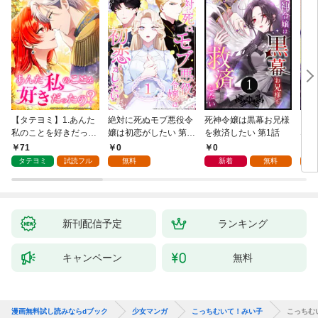
【タテヨミ】1.あんた
絶対に死ぬモブ悪役令
死神令嬢は黒幕お兄様
レベ
私のことを好きだった
嬢は初恋がしたい 第1
を救済したい 第1話
なり
の？
話
71
0
0
0
タテヨミ
試読フル
無料
新着
無料
新刊配信予定
ランキング
キャンペーン
無料
漫画無料試し読みならdブック
少女マンガ
こっちむいて！みい子
こっちむ