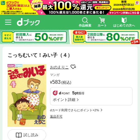
作品検索
カート
はじめての方へ
こっちむいて！みい子（４）
おのえりこ
マンガ
583
(税込)
5
pt
獲得
ポイント詳細
dカード利用でさらにポイント+2%
返品不可
試し読み