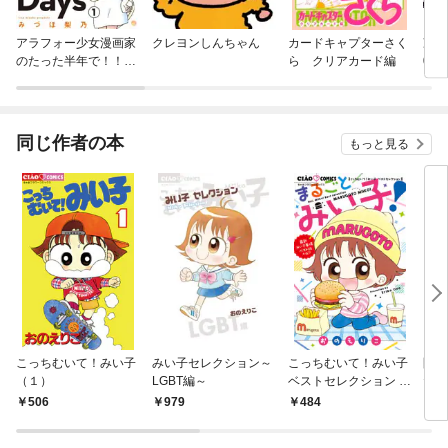
アラフォー少女漫画家
クレヨンしんちゃん
カードキャプターさく
冷酷
のたった半年で！！16
ら クリアカード編
0年
キロ減量Days【マイ
け中
クロ】
同じ作者の本
もっと見る
こっちむいて！みい子
みい子セレクション～
こっちむいて！みい子
問題
（１）
LGBT編～
ベストセレクション ま
だち
るごとみい子！
506
979
484
4