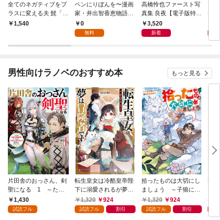
全てのネガティブをプ
ペンにりぼんを〜漫画
高橋怜也ファースト写
ちっ
ラスに変える夫 髭「N
家・井出智香恵物語〜
真集 良夜【電子版特典
ケー
Gと書いてナイスガイ
【単話版】１
付き】
0
3,520
1,
1,540
と読む」編
無料
新着
男性向けラノベのおすすめ本
もっと見る
片田舎のおっさん、剣
転生皇女は冷酷皇帝陛
拾ったものは大切にし
弱小
聖になる 1 ～ただ
下に溺愛されるが夢は
ましょう ～子狼に気
てし
の田舎の剣術師範だっ
冒険者です！
に入られた男の転移物
～！
1,430
1,320
924
1,320
924
1,
たのに、大成した弟子
語～
試読フル
試読フル
割引
試読フル
割引
たちが俺を放ってくれ