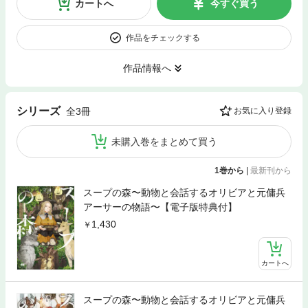
カートへ
今すぐ買う
作品をチェックする
作品情報へ
シリーズ
全3冊
お気に入り登録
未購入巻をまとめて買う
1巻から
|
最新刊から
スープの森〜動物と会話するオリビアと元傭兵
アーサーの物語〜【電子版特典付】
1,430
カートへ
スープの森〜動物と会話するオリビアと元傭兵