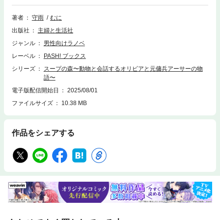
る。 妻を亡くした旅の演奏家ラファエルに、 画家を諦めて戻ってきたレ
ジー。 そして、薬師を目指し家を出て行ったララと 入れ替わりに加わっ
著者
守雨
むに
たのは、 森で母を亡くした幼児ルーカス。 さらにオリビアのお腹には新
出版社
主婦と生活社
たな命が……。 心温まる大人のための童話、完結巻。 さまざまな出会い
と別れを繰り返し、 オリビアは今日もスープを作り続けるーー ◆◇◆ 次に
ジャンル
男性向けラノベ
くるライトノベル大賞2年連続ランクイン！
レーベル
PASH! ブックス
シリーズ
スープの森〜動物と会話するオリビアと元傭兵アーサーの物
語〜
電子版配信開始日
2025/08/01
ファイルサイズ
10.38 MB
作品をシェアする