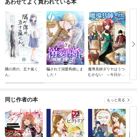
あわせてよく買われている本
隣の席の、五十嵐く
騙されて溺愛再婚しま
魔導具師ダリヤはうつ
素材
ん。
した！
むかない ～今日から
行記
自由な職人ライフ～
同じ作者の本
もっと見る