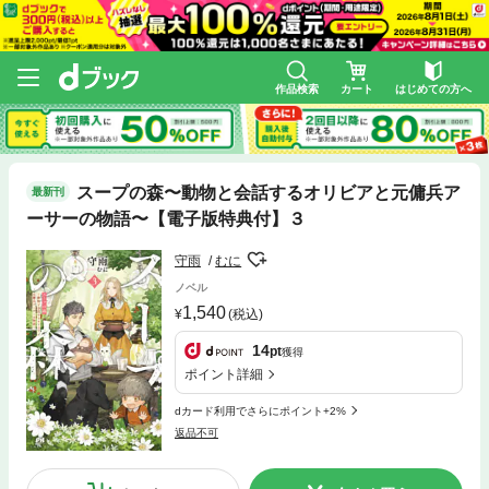
作品検索
カート
はじめての方へ
スープの森〜動物と会話するオリビアと元傭兵ア
最新刊
ーサーの物語〜【電子版特典付】３
守雨
むに
ノベル
1,540
(税込)
14
pt
獲得
ポイント詳細
dカード利用でさらにポイント+2%
返品不可