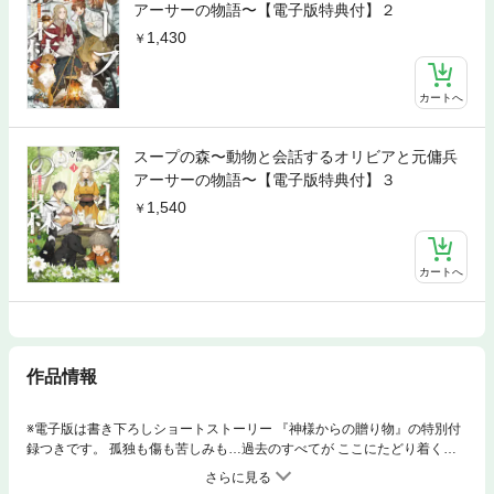
アーサーの物語〜【電子版特典付】２
1,430
カートへ
スープの森〜動物と会話するオリビアと元傭兵
アーサーの物語〜【電子版特典付】３
1,540
カートへ
作品情報
※電子版は書き下ろしショートストーリー 『神様からの贈り物』の特別付
録つきです。 孤独も傷も苦しみも…過去のすべてが ここにたどり着くた
めの道だったーー 今、ここが私の居場所 ◆◇◆ オリビアとアーサー、ララ
と動物たちが 賑やかに暮らす「スープの森」には今年も様々な人が訪れ