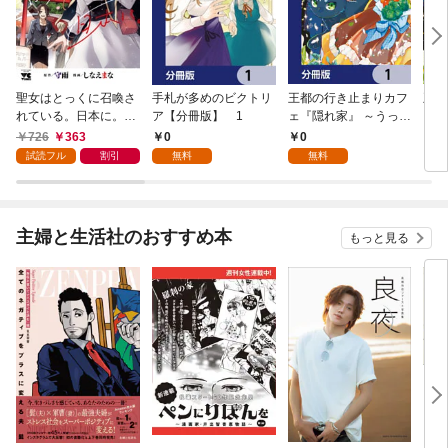
聖女はとっくに召喚さ
手札が多めのビクトリ
王都の行き止まりカフ
王都
れている。日本に。
ア【分冊版】 1
ェ『隠れ家』 ～うっか
ェ『
【電子単行本】 1
り魔法使いになった私
り魔
726
363
0
0
7
の店に筆頭文官様がく
の店
試読フル
割引
無料
無料
つろぎに来ます～【分
つろ
冊版】 1
主婦と生活社のおすすめ本
もっと見る