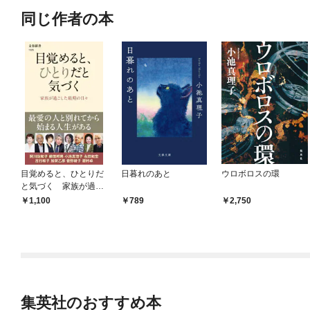
同じ作者の本
目覚めると、ひとりだ
日暮れのあと
ウロボロスの環
と気づく 家族が過ご
した最期の日々
1,100
789
2,750
集英社のおすすめ本