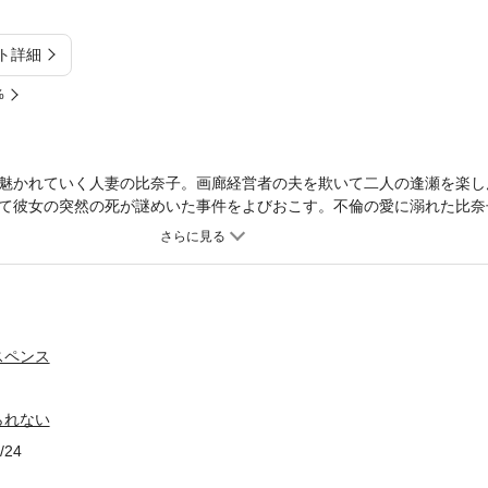
ト詳細
%
魅かれていく人妻の比奈子。画廊経営者の夫を欺いて二人の逢瀬を楽し
て彼女の突然の死が謎めいた事件をよびおこす。不倫の愛に溺れた比奈
が……。緊張した男と女の愛を描くラブサスペンス書き下ろし。
スペンス
られない
/24