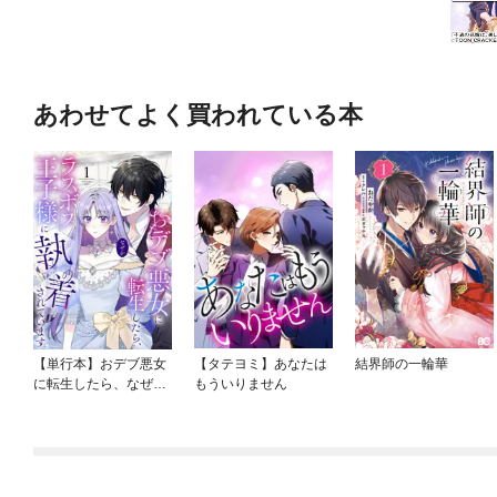
あわせてよく買われている本
【単行本】おデブ悪女
【タテヨミ】あなたは
結界師の一輪華
に転生したら、なぜか
もういりません
ラスボス王子様に執着
されています