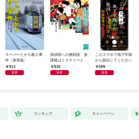
スーパーとかち殺人事
探偵部への挑戦状 放
このスマホで地下牢獄
件〈新装版〉
課後はミステリーとと
から脱出してください
もに 新装版
913
935
599
新着
新着
新着
ランキング
キャンペーン