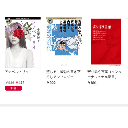
アナベル・リイ
堕ちる 最恐の書き下
寄り添う言葉（インタ
ろしアンソロジー
ーナショナル新書）
946
473
902
891
割引