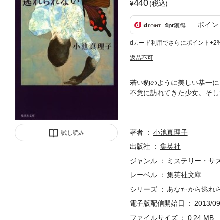
440
(税込)
ポイン
4
pt
獲得
dカード利用でさらにポイント+2
返品不可
若い豹のように美しい恭一に
不意に訪れてきた少女。そし
脅迫者。また新たな殺人事件
著者
小池真理子
試し読み
出版社
集英社
ジャンル
ミステリー・サ
レーベル
集英社文庫
シリーズ
あなたから逃れ
電子版配信開始日
2013/09
ファイルサイズ
0.24 MB