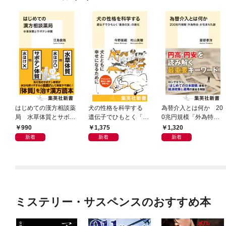
はじめての漢方相談薬
犬の性格を科学する
為替介入とは何か 20
局 水草体質とサボテ
遺伝子でひもとく「最
0兆円規模「外為特
ン体質
良の友」の進化
会」が生まれた謎
990
1,375
1,320
新着
新着
新着
ミステリー・サスペンスのおすすめ本