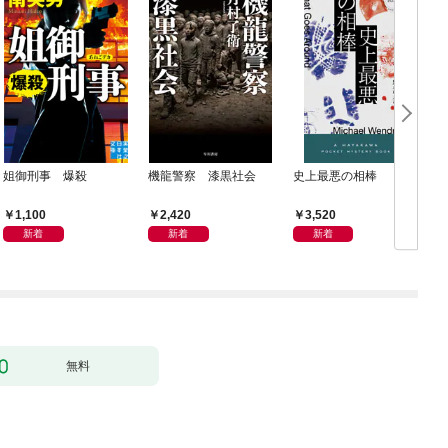
姐御刑事 爆殺
機龍警察 漆黒社会
史上最悪の相棒
1,100
2,420
3,520
新着
新着
新着
無料