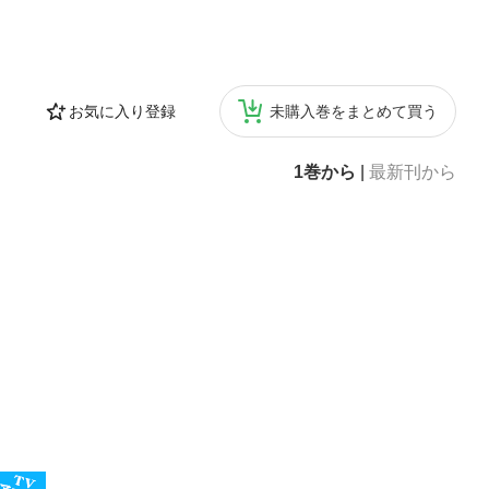
お気に入り登録
未購入巻をまとめて買う
1巻から
|
最新刊から