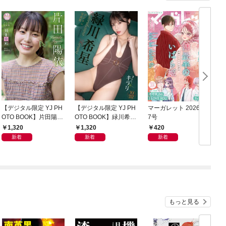
【デジタル限定 YJ PH
【デジタル限定 YJ PH
マーガレット 2026年1
グ
OTO BOOK】片田陽依
OTO BOOK】緑川希星
7号
6
写真集「羽色日和」
写真集「きらら、キラ
1,320
1,320
420
リ」
新着
新着
新着
もっと見る