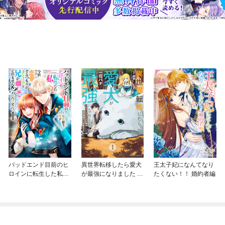
バッドエンド目前のヒ
異世界転移したら愛犬
王太子妃になんてなり
ロインに転生した私、
が最強になりました ～
たくない！！ 婚約者編
今世では恋愛するつも
シルバーフェンリルと
りがチートな兄が離し
俺が異世界暮らしを始
てくれません！？@C
めたら～ THE COMIC
OMIC