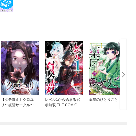
【タテヨミ】クロユ
レベル1から始まる召
薬屋のひとりごと
リ〜復讐サークル〜
喚無双 THE COMIC