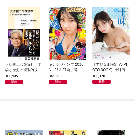
大江健三郎を読む 文
ヤングジャンプ 2026
【デジタル限定 YJ PH
学と歴史の複眼的視点
No.36＆37合併号
OTO BOOK】十味写真
から
集「続・『ぽみ』！？
1,485
400
1,320
どこでもトレイン・ベ
新着
新着
新着
トナム篇」