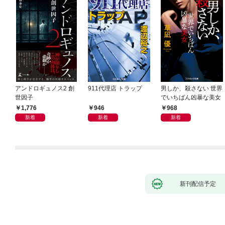
アンドロギュノス2 創
911代理店 トラップ
男しか、殺さない 世界
世因子
でいちばん凶暴な美女
1,776
946
968
新着
新着
新着
新刊配信予定