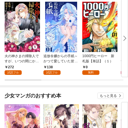
火の神さまの掃除人で
追放令嬢からの手紙～
1000円ヒーロー 新
DIM
すが、いつの間にか花
かつて愛していた皆さ
札版【単話】（１）
9.
嫁として溺愛されてい
まへ 私のことなどお忘
272
138
0
8
ます【単話】（１）
れですか？～【単話】
試読フル
試読フル
無料
（１）
少女マンガのおすすめ本
もっと見る