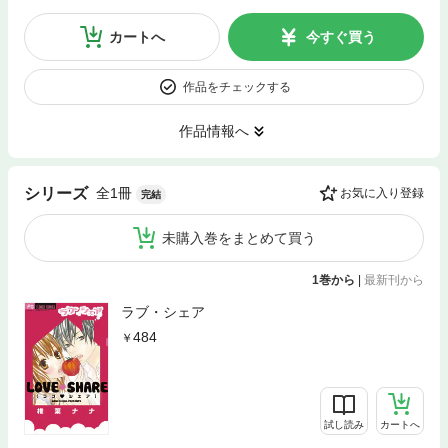
カートへ
今すぐ買う
作品をチェックする
作品情報へ
全1冊
シリーズ
お気に入り登録
完結
未購入巻をまとめて買う
1巻から
|
最新刊から
ラブ・シェア
484
試し読み
カートへ