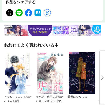
作品をシェアする
あわせてよく買われている本
あつもりくんのお嫁さ
虎と花～虎王の花嫁さ
曇天にシリウス
シン
ん（←未定）
んスピンオフ～【マイ
偽装