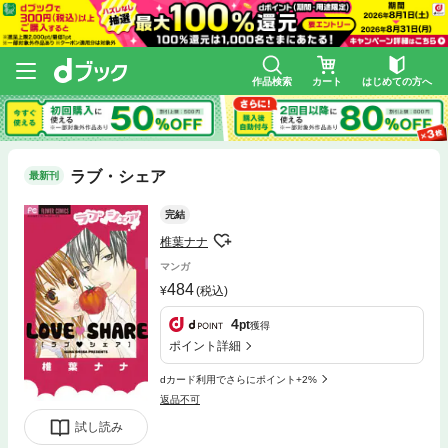
作品検索
カート
はじめての方へ
ラブ・シェア
最新刊
完結
椎葉ナナ
マンガ
484
(税込)
4
pt
獲得
ポイント詳細
dカード利用でさらにポイント+2%
返品不可
試し読み