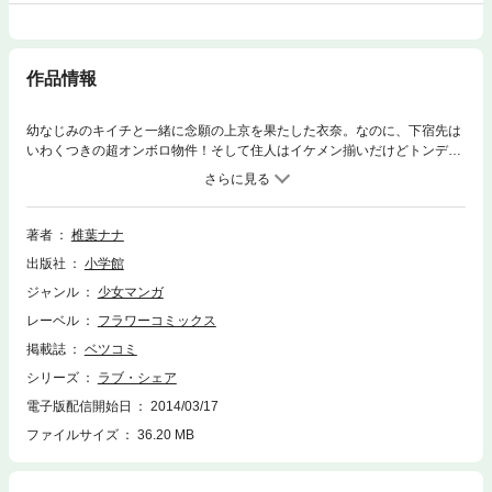
作品情報
幼なじみのキイチと一緒に念願の上京を果たした衣奈。なのに、下宿先は
いわくつきの超オンボロ物件！そして住人はイケメン揃いだけどトンデモ
ナイやつばかり！！うまくやっていく自信をすっかりなくした衣奈だけ
ど…！？個性派イケメン男子とのオムニバスストーリー集。
著者
椎葉ナナ
出版社
小学館
ジャンル
少女マンガ
レーベル
フラワーコミックス
掲載誌
ベツコミ
シリーズ
ラブ・シェア
電子版配信開始日
2014/03/17
ファイルサイズ
36.20 MB