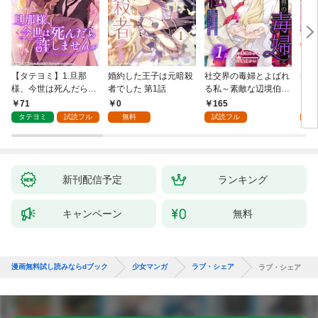
【タテヨミ】1.旦那
婚約した王子は元暗殺
社交界の毒婦とよばれ
視線
様、今世は死んだら許
者でした 第1話
る私～素敵な辺境伯令
る 1
しません
息に腕を折られたの
71
0
165
1
で、責任とってもらい
タテヨミ
試読フル
無料
試読フル
試
ます～［ばら売り］
第1話
新刊配信予定
ランキング
キャンペーン
無料
漫画無料試し読みならdブック
少女マンガ
ラブ・シェア
ラブ・シェア