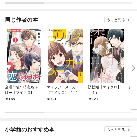
クロ】
同じ作者の本
もっと見る
金曜午後９時恋ちゅー
マリッジ・メーカー
誘拐婚【マイクロ】
誘拐
ばー【マイクロ】
【マイクロ】（１）
（１）
（１）
165
121
121
4
小学館のおすすめ本
もっと見る