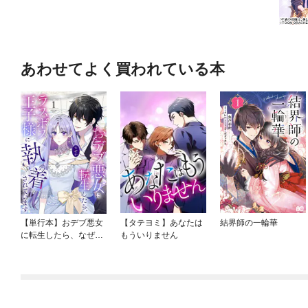
あわせてよく買われている本
【単行本】おデブ悪女
【タテヨミ】あなたは
結界師の一輪華
に転生したら、なぜか
もういりません
ラスボス王子様に執着
されています