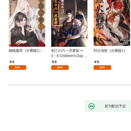
銅銭龕世［分冊版1］
初三の六一児童節 〜
烈火澆愁［分冊版1］
3・6 Children's Day fo
r You〜［分冊版1］
0
0
0
無料
無料
無料
新刊配信予定