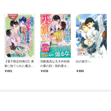
【電子限定特典付】勇
冷酷孤高な天才外科医
白の彼方へ
者に捨てられた魔法使
の裏の顔～契約妻を激
い、隣国王子と魔王の
甘愛で容赦しない～
891
836
880
子育て始めました
【SS付き】