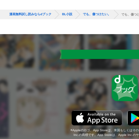
漫画無料試し読みならdブック
BL小説
でも、傷つけたい。
でも、傷つ
Appleのロゴ、App Storeは、米国もしくはそ
Inc.の商標です。App Storeは、Apple In