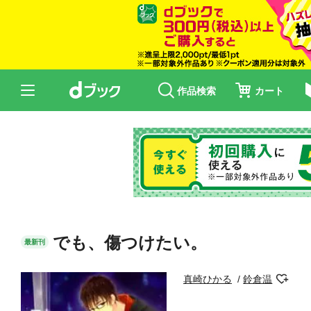
作品検索
カート
でも、傷つけたい。
最新刊
真崎ひかる
鈴倉温