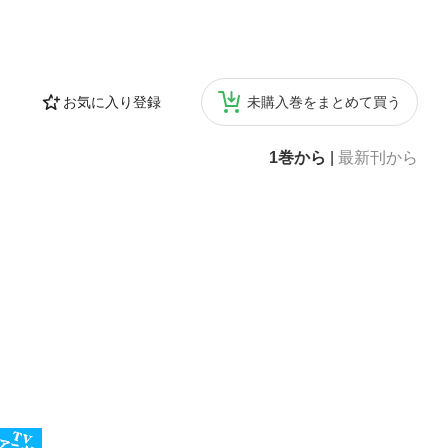
お気に入り登録
未購入巻をまとめて買う
1巻から
|
最新刊から