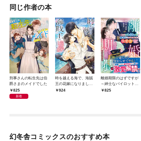
同じ作者の本
刑事さんの転生先は伯
時を越える海で、海賊
離婚期限のはずですが
爵さまのメイドでした
王の花嫁になりました
～紳士なパイロットは
【電子特別版】
俺様ドSな本性剥き出
825
924
825
しで執愛妻を逃がさな
新着
い～【SS付き】
幻冬舎コミックスのおすすめ本