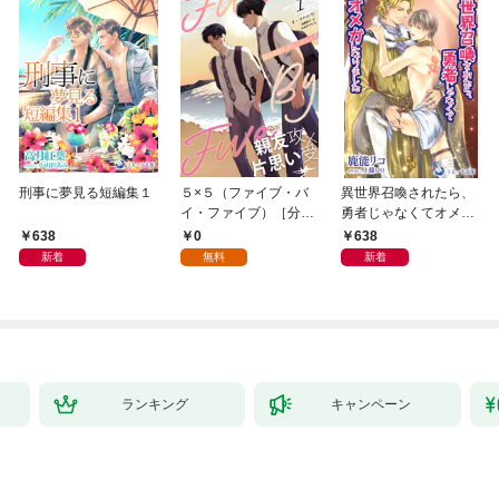
刑事に夢見る短編集１
５×５（ファイブ・バ
異世界召喚されたら、
イ・ファイブ）［分冊
勇者じゃなくてオメガ
版１］
になりました
638
0
638
新着
無料
新着
ランキング
キャンペーン