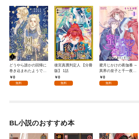
どうやら誰かの回帰に
後宮真贋判定人 【分冊
蜜月じかけの夜伽番 ～
巻き込まれたようです
版】 1話
異界の皇子と千一夜～
【分冊版】 1話
【分冊版】 1話
0
0
0
無料
無料
無料
BL小説のおすすめ本