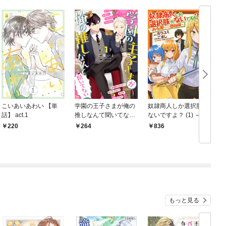
こいあいあわい 【単
学園の王子さまが俺の
奴隷商人しか選択肢が
話】 act.1
推しなんて聞いてない
ないですよ？ (1) ～ハ
(1
【単話】 1話
ーレム？なにそれおい
220
264
836
しいの？～
もっと見る