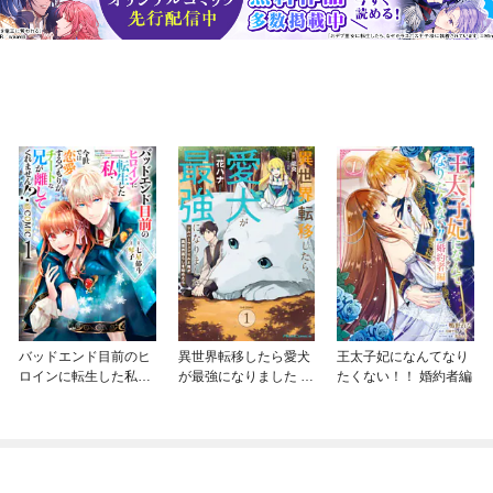
バッドエンド目前のヒ
異世界転移したら愛犬
王太子妃になんてなり
ロインに転生した私、
が最強になりました ～
たくない！！ 婚約者編
今世では恋愛するつも
シルバーフェンリルと
りがチートな兄が離し
俺が異世界暮らしを始
てくれません！？@C
めたら～ THE COMIC
OMIC