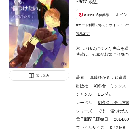
607
(税込)
ポイン
5
pt
獲得
dカード利用でさらにポイント+2
返品不可
淋しさゆえにダメな失恋を繰
博武は、壱嘉が頻繁に部屋の
た伊達男に新しい恋を見出そ
い……？
試し読み
著者
真崎ひかる
鈴倉温
出版社
幻冬舎コミックス
ジャンル
BL小説
レーベル
幻冬舎ルチル文
シリーズ
でも、傷つけた
電子版配信開始日
2014/09
ファイルサイズ
0.42 MB