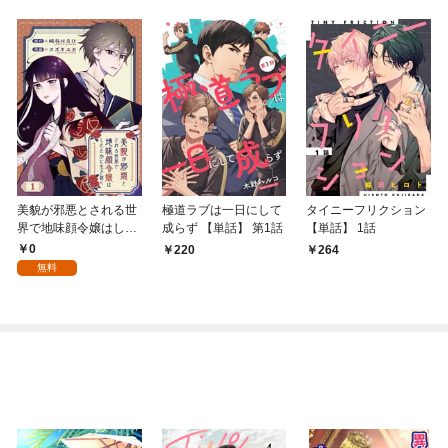
美貌が邪悪とされる世
極道ラブは一日にして
タイニーフリクション
界で地味顔令嬢はした
成らず 【単話】 第1話
【単話】 1話
たかに生き抜く 【分冊
0
220
264
版】 1話
無料