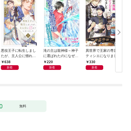
悪役王子に転生しまし
滝の主は龍神様～神子
異世界で王家の専属パ
たが、主人公に惚れて
に選ばれたのになぜか
ティシエになりました
しまいました 上
溺愛されています～
【分冊版】1
638
220
330
【分冊版】1
新着
新着
新着
無料