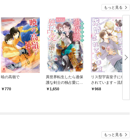
もっと見る
暁の高嶺で
異世界転生したら過保
リス型宇宙皇子に求婚
護な剣士の独占愛に溺
されています～流星の
れそうです
如く愛が降る～
770
1,650
968
もっと見る