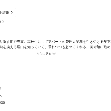
ト詳細
%
り返す朝戸壱嘉。高校生にしてアパートの管理人業務を引き受ける年下
鍵を換える理由を知っていて、呆れつつも慰めてくれる。美術館に勤め
うとする壱嘉だが、それ以上に、子供だと思っていた博武の視線や指先
庫
い。
/30