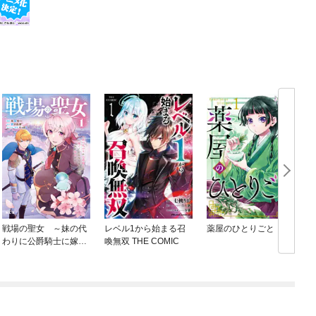
戦場の聖女 ～妹の代
レベル1から始まる召
薬屋のひとりごと
わりに公爵騎士に嫁ぐ
喚無双 THE COMIC
ことになりましたが、
今は幸せです～