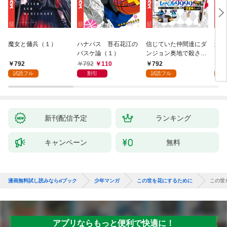
魔女と傭兵（１）
ハナバス 苔石花江の
信じていた仲間達にダ
追放
バスケ論（１）
ンジョン奥地で殺され
『自
かけたがギフト『無限
領地
792
792
110
792
7
ガチャ』でレベル９９
強の
試読フル
割引
試読フル
試
９９の仲間達を手に入
～最
れて元パーティーメン
で始
バーと世界に復讐＆
拓ス
『ざまぁ！』します！
（１
（１）
新刊配信予定
ランキング
キャンペーン
無料
漫画無料試し読みならdブック
少年マンガ
この世を花にするために
この世
アプリならもっと便利で快適に！