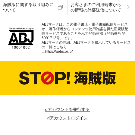
海賊版に関する取り組みに
お客さまのご利用端末から
ついて
の情報の外部送信について
ABJマークは、この電子書店・電子書籍配信サービス
が、著作権者からコンテンツ使用許諾を得た正規版配
信サービスであることを示す登録商標（登録番号 第
6091713号）です。
ABJマークの詳細、ABJマークを掲示しているサービス
の一覧はこちら
→
https://aebs.or.jp/
dアカウントを発行する
dアカウントログイン