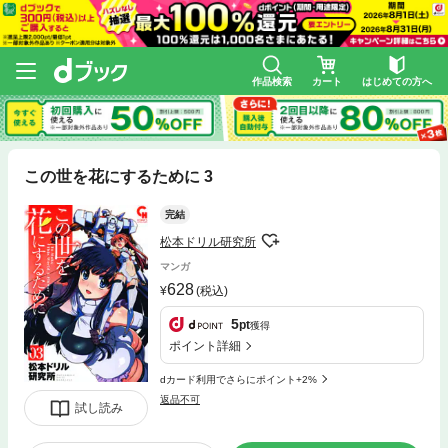
作品検索
カート
はじめての方へ
この世を花にするために 3
完結
松本ドリル研究所
マンガ
628
(税込)
5
pt
獲得
ポイント詳細
dカード利用でさらにポイント+2%
返品不可
試し読み