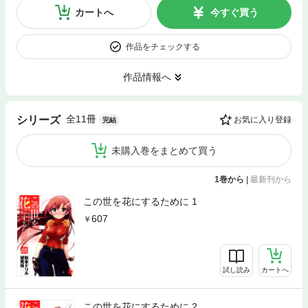
カートへ
今すぐ買う
作品をチェックする
作品情報へ
全11冊
シリーズ
お気に入り登録
完結
未購入巻をまとめて買う
1巻から
|
最新刊から
この世を花にするために 1
607
試し読み
カートへ
この世を花にするために 2