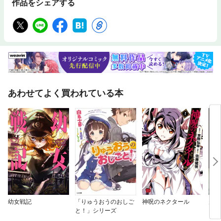
作品をシェアする
あわせてよく買われている本
幼女戦記
「りゅうおうのおしご
神呪のネクタール
走馬
と！」シリーズ