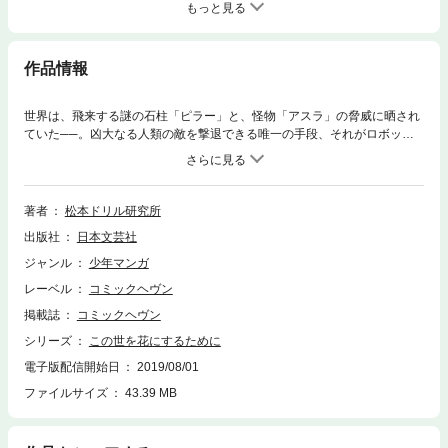
もっと見る
作品情報
世界は、飛来する謎の石柱「ピラー」と、怪物「アスラ」の脅威に晒され
ていた──。凶大なる人類の敵を撃退できる唯一の手段、それがロボット
兵器・バイペットトルーパーである! ロボットに憧れる少年・浅野良太郎
と、警視庁・特科二中部隊所属のB・Tパイロット、森野うさぎの劇的な出
会いから、壮大な物語が始まった…!! 命懸けの戦場から帰還した良太郎
が下宿先へ向かうと、そこはうさぎも暮らす警察の女子寮“双葉寮”であっ
著者
松本ドリル研究所
た。人類の敵と戦う美少女達との、ギリギリの共同生活が始まる!!
出版社
日本文芸社
ジャンル
少年マンガ
レーベル
コミックヘヴン
掲載誌
コミックヘヴン
シリーズ
この世を花にするために
電子版配信開始日
2019/08/01
ファイルサイズ
43.39 MB