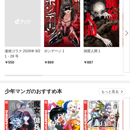
漫画ゴラク 2026年 8/2
ボンデージ 1
洞窟人間 1
その
1・28 号
【単
あち
￥550
869
887
5
少年マンガのおすすめ本
もっと見る