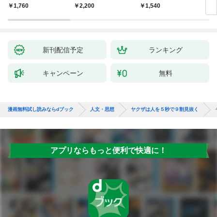
物語
あう
9か
￥1,760
￥2,200
￥1,540
￥2,
新刊配信予定
ランキング
キャンペーン
無料
漫画無料試し読みならdブック
人文・思想
ヤクザは人を５秒で９割見抜く
アプリならもっと便利で快適に！