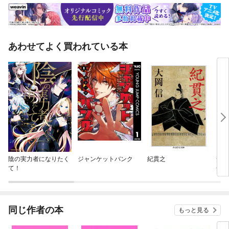
あわせてよく買われている本
陰の実力者になりたく
ジャンケットバンク
紀貫之
安藤
て！
全生
同じ作者の本
もっと見る