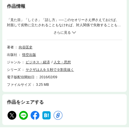
作品情報
「見た目」「しぐさ」「話し方」──このセオリーさえ押さえておけば、
対面して劣勢に立たされることもなければ、対人関係で失敗することもな
い。ヤクザから、ホスト、ホステス、政治家、ジャーナリスト、トップ営
業マンなど、“対人関係のプロ”たちを取材してきた著者が書いた「人を見
抜き、評価を上げる技術」。「初対面で失敗しやすい人」「１対１に弱い
人」「人慣れしていない人」「対面かけひきで優位に立てない人」「なぜ
著者
向谷匡史
か、押し切られてしまう人」「だまされやすい人」「ものおじする人」
出版社
悟空出版
……、こんな人が読むと効果てきめんです！
ジャンル
ビジネス・経済
人文・思想
シリーズ
ヤクザは人を５秒で９割見抜く
電子版配信開始日
2016/02/09
ファイルサイズ
3.25 MB
作品をシェアする