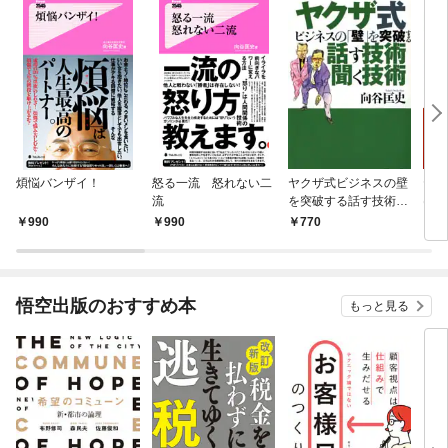
煩悩バンザイ！
怒る一流 怒れない二
ヤクザ式ビジネスの壁
ヤク
流
を突破する話す技術聞
けひ
く技術
い技
990
990
770
7
悟空出版のおすすめ本
もっと見る