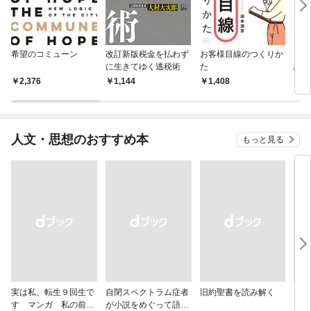
希望のコミューン
改訂新版税金を払わず
お客様目線のつくりか
アー
に生きてゆく逃税術
た
経済
2,376
1,144
1,408
1,
人文・思想のおすすめ本
もっと見る
実は私、転生９回生で
自閉スペクトラム症者
旧約聖書を読み解く
より
す マンガ 私の前世
が小説をめぐって語り
を考