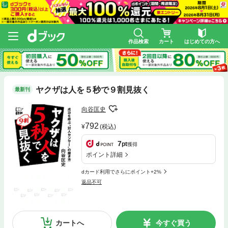
作品検索
カート
はじめての方へ
ヤクザは人を５秒で９割見抜く
最新刊
向谷匡史
792
(税込)
7
pt
獲得
ポイント詳細
dカード利用でさらにポイント+2%
返品不可
カートへ
今すぐ買う