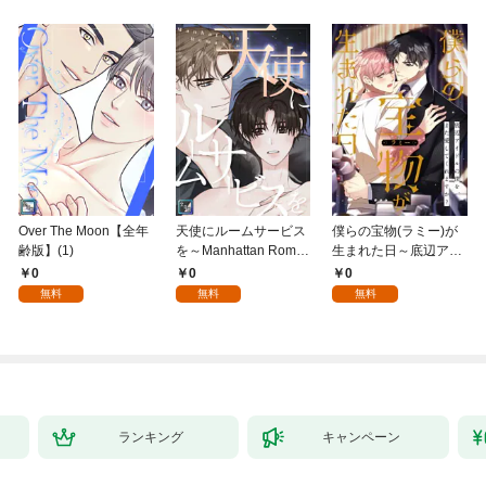
Over The Moon【全年
天使にルームサービス
僕らの宝物(ラミー)が
齢版】(1)
を～Manhattan Roma
生まれた日～底辺アイ
nce【全年齢版】(1)
ドルの僕を、また愛し
0
0
0
てくれますか？(1)
無料
無料
無料
ランキング
キャンペーン