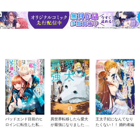
バッドエンド目前のヒ
異世界転移したら愛犬
王太子妃になんてなり
ロインに転生した私、
が最強になりました ～
たくない！！ 婚約者編
今世では恋愛するつも
シルバーフェンリルと
りがチートな兄が離し
俺が異世界暮らしを始