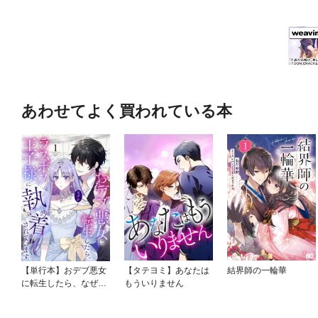
あわせてよく買われている本
【単行本】おデブ悪女
【タテヨミ】あなたは
結界師の一輪華
に転生したら、なぜか
もういりません
ラスボス王子様に執着
されています