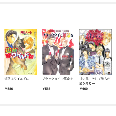
てくれません！？@C
めたら～ THE COMIC
OMIC
追跡はワイルドに
ブラックタイで革命を
甘い罠―そして誰もが
愛を知る―
586
586
660