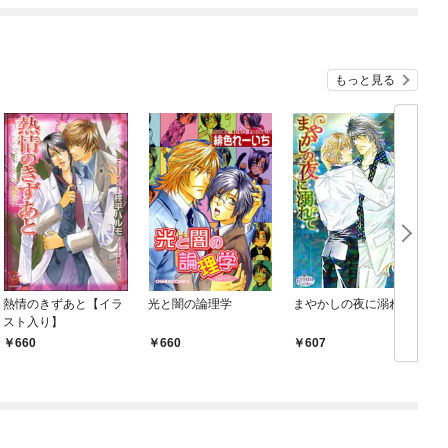
ました
もっと見る
熱情のきずあと【イラ
光と闇の論理学
まやかしの夜に溺れて
スト入り】
660
660
607