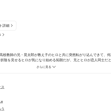
ト詳細
%
高校教師の兄・晃太郎が教え子のヒロと共に突然転がり込んできて、何
時折陰を見せるヒロが気になり始める拓朗だが、兄とヒロが恋人同士だと
第にヒロを本気で好きになってしまう。 だがヒロの兄・礼一郎に居場
――。
クス
e
ろう