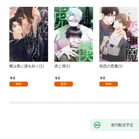
蝶は夜に謎を紡ぐ(1)
虎と僕(1)
初恋の悪魔(1)
0
0
0
無料
無料
無料
新刊配信予定