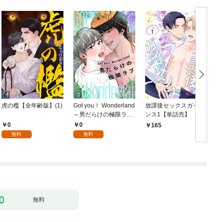
虎の檻【全年齢版】(1)
Got you！ Wonderland
放課後セックスガイダ
～男だらけの極限ラブ
ンス1【単話売】
～【全年齢版】(1)
0
0
165
無料
無料
無料