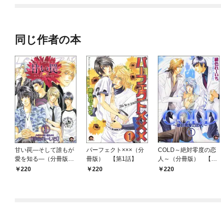
同じ作者の本
甘い罠―そして誰もが
パーフェクト×××（分
COLD～絶対零度の恋
愛を知る―（分冊版）
冊版） 【第1話】
人～（分冊版） 【第
【第1話】
1話】
220
220
220