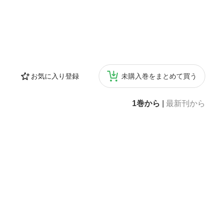
お気に入り登録
未購入巻をまとめて買う
1巻から
|
最新刊から