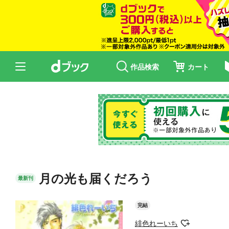
作品検索
カート
月の光も届くだろう
最新刊
完結
緋色れーいち