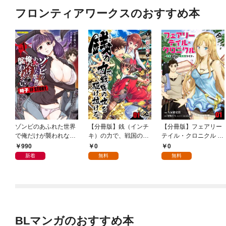
フロンティアワークスのおすすめ本
ゾンビのあふれた世界
【分冊版】銭（インチ
【分冊版】フェアリー
で俺だけが襲われない
キ）の力で、戦国の世
テイル・クロニクル ～
時子 IF STORY 1
を駆け抜ける。 第1話
空気読まない異世界ラ
990
0
0
イフ～ 第1話
新着
無料
無料
BLマンガのおすすめ本