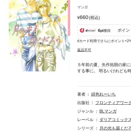
マンガ
660
(税込)
ポイン
6
pt
獲得
dカード利用でさらにポイント+2
返品不可
５年前の夏、矢作拓朗の家に
する事に。 明るいけれども
つも受け入れた拓朗だが、次
ら、運命が大きく変わり始め
著者
緋色れーいち
出版社
フロンティアワー
ジャンル
BLマンガ
レーベル
ダリアコミックス
シリーズ
月の光も届くだ