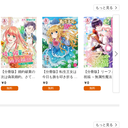
もっと見る
【分冊版】婚約破棄の
【分冊版】転生王女は
【分冊版】リーフェの
次は偽装婚約。さて、
今日も旗を叩き折る 第
祝福 ～無属性魔法しか
その次は……。 第1話
1話（アリアンローズ
使えない落ちこぼれと
0
0
0
（アリアンローズコミ
コミックス）
してほっといてくださ
無料
無料
無料
ックス）
い～ 第1話（アリアン
ク
ローズコミックス）
もっと見る