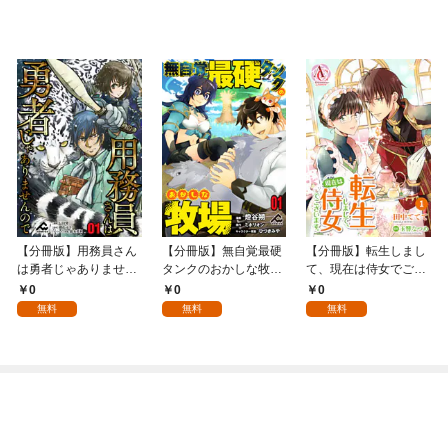
【分冊版】用務員さん
【分冊版】無自覚最硬
【分冊版】転生しまし
は勇者じゃありません
タンクのおかしな牧場
て、現在は侍女でござ
ので 第1話
第1話
います。 第1話（アリ
0
0
0
アンローズコミック
無料
無料
無料
ス）