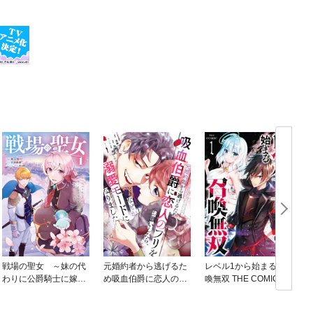
戦場の聖女 ～妹の代
元婚約者から逃げるた
レベル1から始まる召
わりに公爵騎士に嫁ぐ
め吸血伯爵に恋人のフ
喚無双 THE COMIC
ことになりましたが、
リをお願いしたら、な
今は幸せです～
ぜか溺愛モードになり