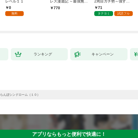
レベル１ 1
レス漫遊記 ～最強無双
2周目ガチ勢～強すぎ
のおじさんはあらゆる
てゲームバランスを破
0
71
770
種族を嫁にする～（コ
壊した～
無料
タテヨミ
試読フル
ミック） 1
ランキング
キャンペーン
らんぼシンドローム（１０）
アプリならもっと便利で快適に！