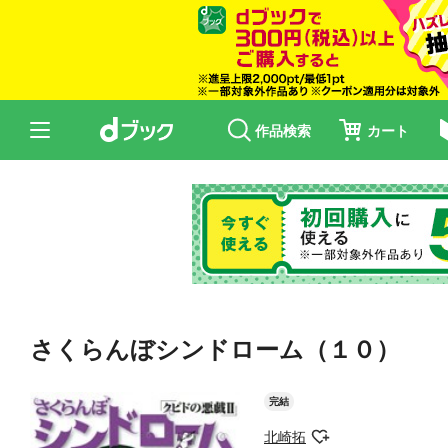
作品検索
カート
さくらんぼシンドローム（１０）
完結
北崎拓