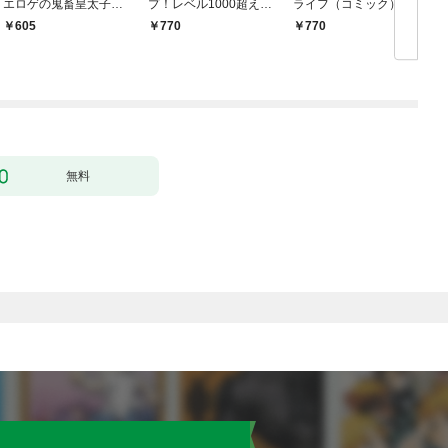
エロゲの鬼畜皇太子に
プ！レベル1000超えの
ライフ（コミック） 1
転生した喪男の受難
転生者、落ちこぼれク
605
770
770
（コミック） 1
ラスに入学。そして、
（コミック） 1
無料