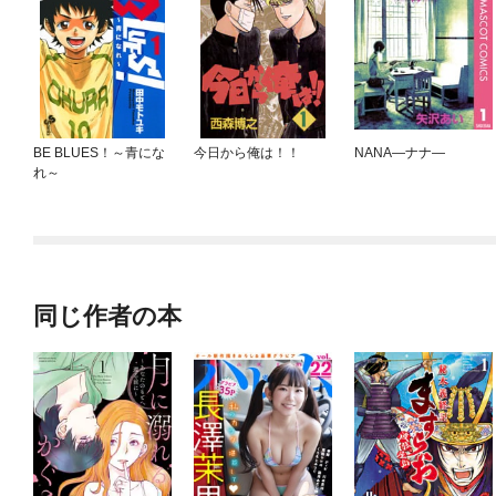
BE BLUES！～青にな
今日から俺は！！
NANA—ナナ—
れ～
同じ作者の本