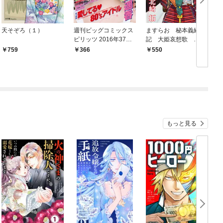
天そぞろ（１）
週刊ビッグコミックス
ますらお 秘本義経
ピリッツ 2016年37・3
記 大姫哀想歌
8合併号（2016年8月8
（１）
759
366
550
日発売）
もっと見る