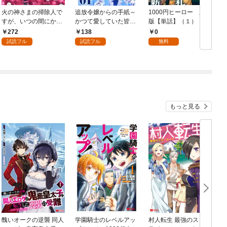
火の神さまの掃除人で
追放令嬢からの手紙～
1000円ヒーロー 新札
D
すが、いつの間にか花
かつて愛していた皆さ
版【単話】（１）
9
嫁として溺愛されてい
まへ 私のことなどお忘
272
138
0
ます【単話】（１）
れですか？～【単話】
試読フル
試読フル
無料
（１）
もっと見る
醜いオークの逆襲 同人
学園騎士のレベルアッ
村人転生 最強のスロー