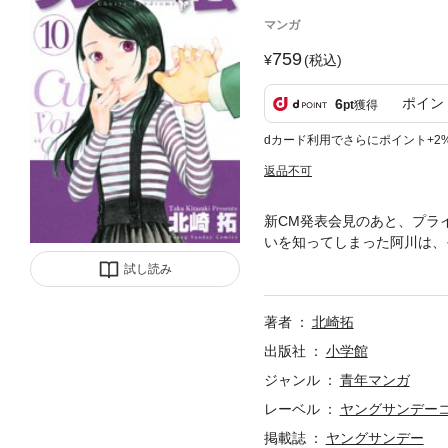
マンガ
759
(税込)
ポイン
6
pt
獲得
dカード利用でさらにポイント+2
返品不可
新CM発表会見のあと、プラ
いを知ってしまった阿川は、
て、それに気付いた麻生は阿
試し読み
責任があるのよ」とささやい
著者
北崎拓
出版社
小学館
ジャンル
青年マンガ
レーベル
ヤングサンデー
掲載誌
ヤングサンデー