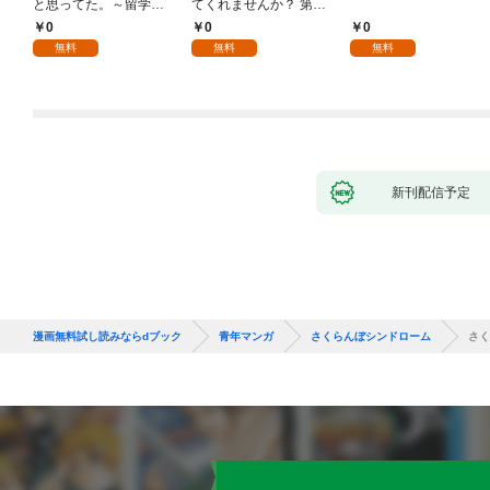
と思ってた。～留学し
てくれませんか？ 第1
た僕の留守中に、一途
話
0
0
0
な彼女が汚されるまで
無料
無料
無料
～ 1話
新刊配信予定
漫画無料試し読みならdブック
青年マンガ
さくらんぼシンドローム
さく