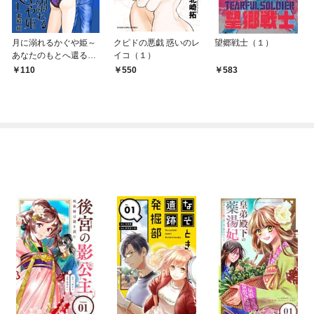
月に溺れるかぐや姫～
クピドの悪戯 惑いのレ
望郷戦士（１）
あなたのもとへ還る前
イコ（１）
に～【単話】（１）
110
550
583