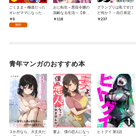
ごくまま～極道だった
おじ転生～悪役令嬢の
グランプリは私ですけ
オレがママになった話
加齢なる生活～【単
ど何か？ ～自己肯定モ
～【単話】（１）
話】（１）
ンスターのミスコン無
0
118
237
双～【単話】（１）
無料
青年マンガのおすすめ本
３か月なら、大丈夫だ
妻よ、僕の恋人になっ
ヒトグイ 第1話