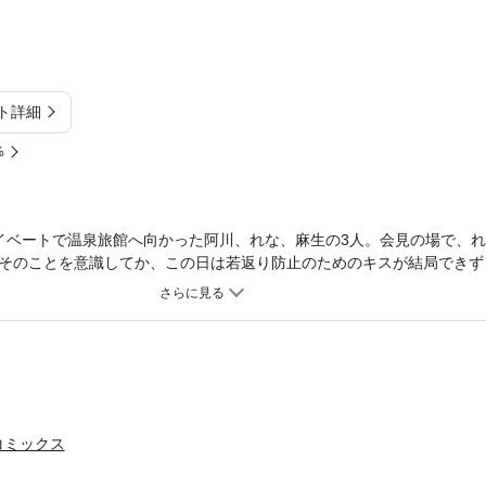
ト詳細
%
イベートで温泉旅館へ向かった阿川、れな、麻生の3人。会見の場で、
そのことを意識してか、この日は若返り防止のためのキスが結局できず
川に向かって「私達三人の中で、誰よりも長生きして」「二人の女を愛
て…
コミックス