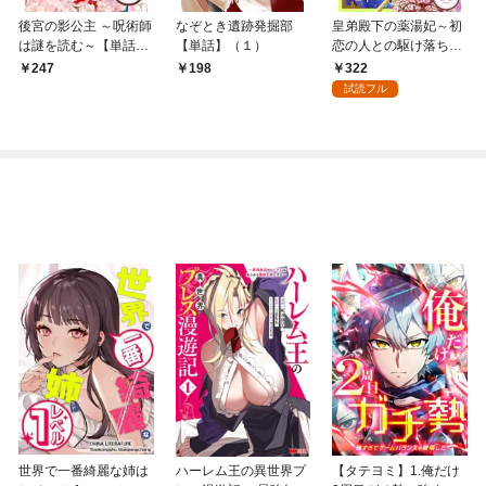
後宮の影公主 ～呪術師
なぞとき遺跡発掘部
皇弟殿下の薬湯妃～初
は謎を読む～【単話】
【単話】（１）
恋の人との駆け落ち先
（１）
は後宮でした～【単
322
247
198
話】（１）
試読フル
世界で一番綺麗な姉は
ハーレム王の異世界プ
【タテヨミ】1.俺だけ