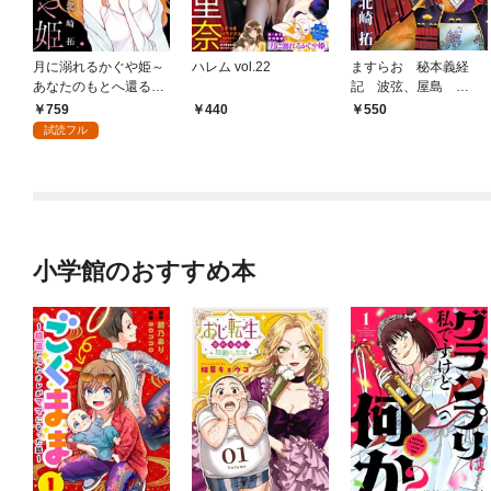
月に溺れるかぐや姫～
ハレム vol.22
ますらお 秘本義経
あなたのもとへ還る前
記 波弦、屋島
に～（１）
（１）
759
440
550
試読フル
小学館のおすすめ本