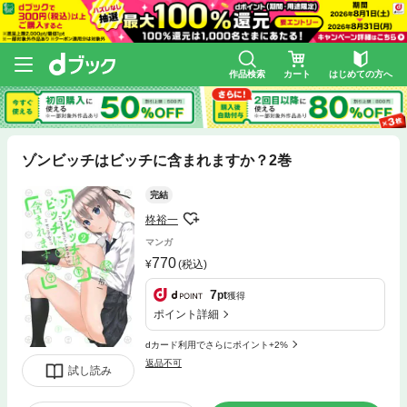
作品検索
カート
はじめての方へ
ゾンビッチはビッチに含まれますか？2巻
完結
柊裕一
マンガ
770
(税込)
7
pt
獲得
ポイント詳細
dカード利用でさらにポイント+2%
返品不可
試し読み