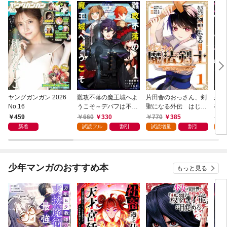
ヤングガンガン 2026
難攻不落の魔王城へよ
片田舎のおっさん、剣
悪役
No.16
うこそ～デバフは不要
聖になる外伝 はじま
破滅
と勇者パーティーを追
りの魔法剣士 1巻
叩き
459
660
330
770
385
7
い出された黒魔導士、
つの
新着
試読フル
割引
試読増量
割引
試
魔王軍の最高幹部に迎
から
えられる～ １巻
にな
ク）
少年マンガのおすすめ本
もっと見る