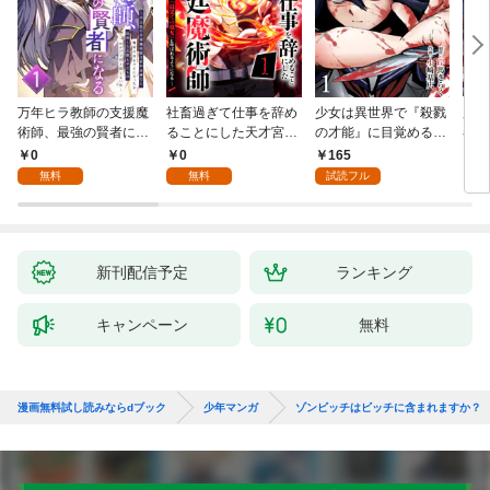
万年ヒラ教師の支援魔
社畜過ぎて仕事を辞め
少女は異世界で『殺戮
魔王
術師、最強の賢者にな
ることにした天才宮廷
の才能』に目覚める
者パ
る～不人気の支援魔術
魔術師～辺境の地でス
(話売り) #1
やっ
0
0
165
2
師は給料泥棒だと魔術
ローライフを夢見る
無料
無料
試読フル
大学をクビになった
が、不届き者を倒して
が、出世した元教え子
いたら『最果ての魔
たちのおかげで何も困
女』と呼ばれるように
らない件～ 第1話
なる～ 第1話
新刊配信予定
ランキング
キャンペーン
無料
漫画無料試し読みならdブック
少年マンガ
ゾンビッチはビッチに含まれますか？