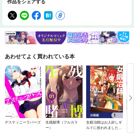
作品をシェアする
あわせてよく買われている本
デスティニーラバーズ
生残賭博（フルカラ
女鍛冶師はお人好しギ
レン
ー）
ルドに拾われました～
新天地でがんばる鍛冶