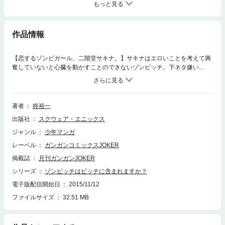
もっと見る
作品情報
【恋するゾンビガール、二階堂サキナ。】サキナはエロいことを考えて興
奮していないと心臓を動かすことのできないゾンビッチ。下ネタ嫌い
（？）の幼なじみ・小春に恋しているため、エロくなきゃいけないのにエ
ロになりきれないジレンマが…。そんなとき、ゾンビッチから人間に戻る
手段を知る人物が現れた!!! サキナのエロ勘違いぶりが、ますますかわい
いゾンビッチ第２巻!!!(C)2012 Yuichi Hiiragi
著者
柊裕一
出版社
スクウェア・エニックス
ジャンル
少年マンガ
レーベル
ガンガンコミックスJOKER
掲載誌
月刊ガンガンJOKER
シリーズ
ゾンビッチはビッチに含まれますか？
電子版配信開始日
2015/11/12
ファイルサイズ
32.51 MB