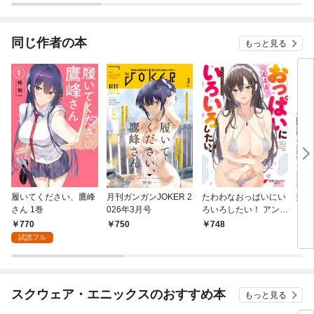
師生活～【分冊版】
同じ作者の本
もっと見る
履いてください、鷹峰
月刊ガンガンJOKER 2
たわわなおっぱいにい
賭ケ
さん 1巻
026年3月号
ろいろしたい！ アンソ
ロジーコミック
770
750
748
6
試読フル
スクウェア・エニックスのおすすめ本
もっと見る