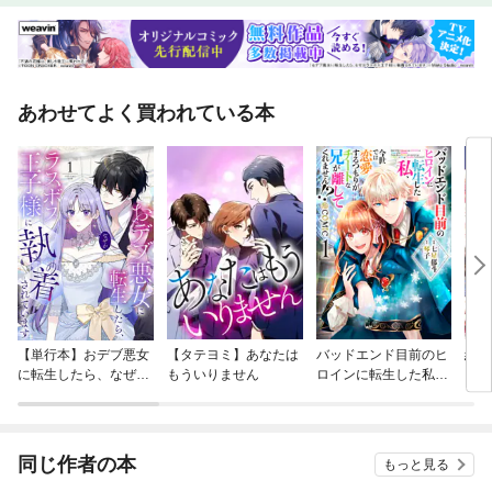
あわせてよく買われている本
【単行本】おデブ悪女
【タテヨミ】あなたは
バッドエンド目前のヒ
結界
に転生したら、なぜか
もういりません
ロインに転生した私、
ラスボス王子様に執着
今世では恋愛するつも
されています
りがチートな兄が離し
てくれません！？@C
OMIC
同じ作者の本
もっと見る