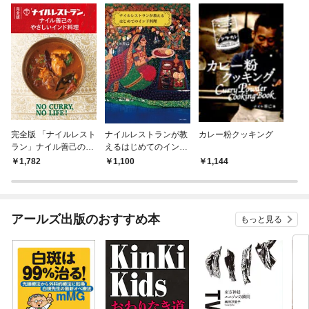
完全版 「ナイルレスト
ナイルレストランが教
カレー粉クッキング
ラン」ナイル善己のや
えるはじめてのインド
さしいインド料理 「ス
料理
1,782
1,100
1,144
パイスカレー」と「南
インドのおかず」のき
ほん
アールズ出版のおすすめ本
もっと見る