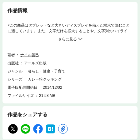
作品情報
※この商品はタブレットなど大きいディスプレイを備えた端末で読むこと
に適しています。また、文字だけを拡大することや、文字列のハイライ
ト、検索、辞書の参照、引用などの機能が使用できません。いつものおか
ずが、パパッとひとふり、グレードアップ！！本場インド料理もカレー粉
があれば、超かんたん！
著者
ナイル善己
出版社
アールズ出版
ジャンル
暮らし・健康・子育て
シリーズ
カレー粉クッキング
電子版配信開始日
2014/12/02
ファイルサイズ
21.58 MB
作品をシェアする