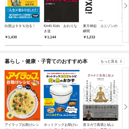
白斑は９９％治る！
KinKi Kids おわりな
東方神起 ユニゾンの
たま
き道
瞬間
のた
なた
1,430
1,144
1,232
1,
0倍
ピ―
暮らし・健康・子育てのおすすめ本
もっと見る
アイラップお助けレシ
ホットクックお助けレ
首ヨガで真我と結ぶ
すご