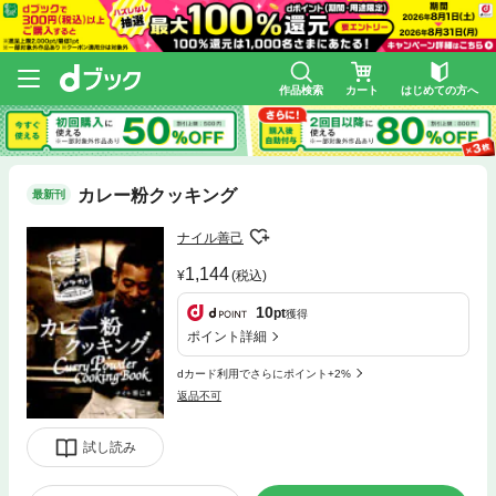
作品検索
カート
はじめての方へ
カレー粉クッキング
最新刊
ナイル善己
1,144
(税込)
10
pt
獲得
ポイント詳細
dカード利用でさらにポイント+2%
返品不可
試し読み