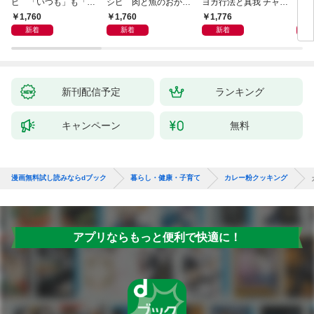
ピ 「いつも」も「も
シピ 肉と魚のおか
ヨガ行法と真我 チャク
クニ
しも」もおいしい！
ず 少ない材料＆調味
ラと真我の関係 クンダ
した
1,760
1,760
1,776
1,
料で、あとはスイッチ
リーニ上昇体験 次元上
新着
新着
新着
ポン！
昇と真我の関係
新刊配信予定
ランキング
キャンペーン
無料
漫画無料試し読みならdブック
暮らし・健康・子育て
カレー粉クッキング
アプリならもっと便利で快適に！