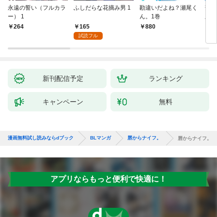
永遠の誓い（フルカラ
ふしだらな花摘み男 1
勘違いだよね？瀬尾く
薄明
ー） 1
ん。1巻
版】
165
264
880
8
試読フル
新刊配信予定
ランキング
キャンペーン
無料
漫画無料試し読みならdブック
BLマンガ
唇からナイフ。
唇からナイフ。
アプリならもっと便利で快適に！