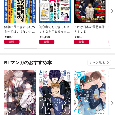
健康に長生きするため
初心者でもできるＣｈ
これが日本の最悪事件
現代
食べてはいけないもの
ａｔＧＰＴ＆Ｇｅｍｉ
ＦＩＬＥ
やってはいけないこと
ｎｉ 仕事を楽にするＡ
899
1,100
880
8
Ｉの使い方
新着
新着
新着
BLマンガのおすすめ本
もっと見る