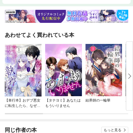
あわせてよく買われている本
【単行本】おデブ悪女
【タテヨミ】あなたは
結界師の一輪華
バッ
に転生したら、なぜか
もういりません
ロイ
ラスボス王子様に執着
今世
されています
りが
てく
OMI
同じ作者の本
もっと見る