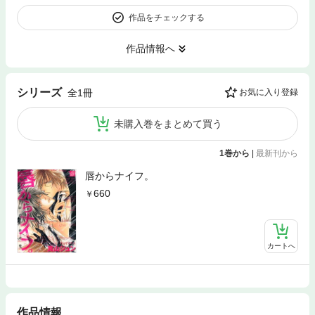
作品をチェックする
作品情報へ
シリーズ
全1冊
お気に入り登録
未購入巻をまとめて買う
1巻から
|
最新刊から
唇からナイフ。
660
カートへ
作品情報