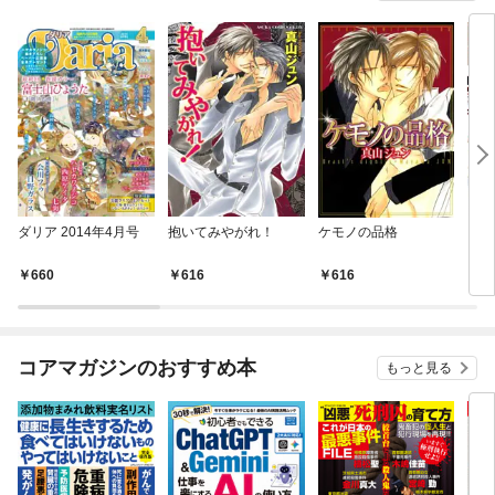
ダリア 2014年4月号
抱いてみやがれ！
ケモノの品格
アン
る！
660
616
616
6
コアマガジンのおすすめ本
もっと見る