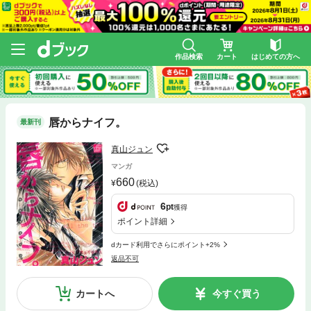
作品検索
カート
はじめての方へ
唇からナイフ。
最新刊
真山ジュン
マンガ
660
(税込)
6
pt
獲得
ポイント詳細
dカード利用でさらにポイント+2%
返品不可
カートへ
今すぐ買う