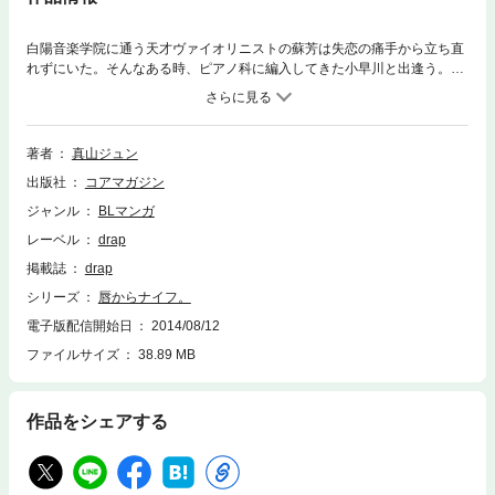
白陽音楽学院に通う天才ヴァイオリニストの蘇芳は失恋の痛手から立ち直
れずにいた。そんなある時、ピアノ科に編入してきた小早川と出逢う。彼
の優しさに戸惑いつつも惹かれていく蘇芳だったが……！？
著者
真山ジュン
出版社
コアマガジン
ジャンル
BLマンガ
レーベル
drap
掲載誌
drap
シリーズ
唇からナイフ。
電子版配信開始日
2014/08/12
ファイルサイズ
38.89 MB
作品をシェアする